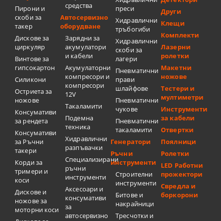
средства
Пирони и
преси
Други
скоби за
Автосервизно
Хидравлични
Клещи
такер
оборудване
тръбогиби
Комплекти
Дискове за
Зарядни за
Хидравлични
циркуляр
акумулатори
Лазерни
скоби за
и кабели
ролетки
Винтове за
лагери
гипсокартон
Акумулаторни
Макетни
Пневматични
компресори и
ножове
Силикони
прави
компресори
шлайфове
Тестери и
Остриета за
12V
мултиметри
ножове
Пневматични
Такаламити
чукове
Инструменти
Консумативи
Подемна
за кабели
за рендета
Пневматични
техника
такаламити
Отвертки
Консумативи
Хидравлични
за Ръчни
Генератори
Поялници
разпъвачки
такери
Ръчни
Ролетки
Специализирани
Корди за
инструменти
LED Работни
ръчни
тримери и
Строителни
прожектори
инструменти
коси
инструменти
Свредла и
Аксесоари и
Дискове и
Битове и
боркорони
консумативи
ножове за
накрайници
за
моторни коси
автосервизно
Тресчотки и