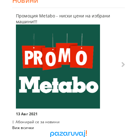
Промоция Metabo - ниски цени на избрани
Бъди г
машини!!!
отсъпк
10 Мар
13 Авг 2021
Абонирай се за новини
Виж всички