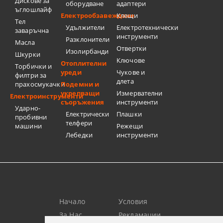
Дискове за
оборудване
адаптери
ъглошлайф
Електрообзавеждане
Клещи
Тел
Удължители
Електротехнически
заваръчна
инструменти
Разклонители
Масла
Отвертки
Изолирбанди
Шкурки
Ключове
Отоплителни
Торбички и
уреди
Чукове и
филтри за
длета
прахосмукачки
Подемни и
укрепващи
Измервателни
Електроинструменти
съоръжения
инструменти
Ударно-
Електрически
Плашки
пробивни
телфери
машини
Режещи
Лебедки
инструменти
Начало
Условия
За Нас
Рекламации