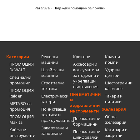
Pazaruvaj - Надежден помощник за покупки
Категории
Режещи
Крикове
Крачни
машини
помпи
ПРОМОЦИЯ
Аксесоари и
DeWALT
Шлайфащи
консумативи
Ударни
машини
за подемни и
центри
Специални
укрепващи
промоции
Строителна
Шестограмни
съоръжения
техника
ключове
ПРОМОЦИЯ
Пневматични
Raider
Електрически
Такери и
и
такери
нитачки
METABO на
хидравлични
промоция
Почистваща
Железария
инструменти
техника и
ПРОМОЦИЯ
Обща
Пневматични
прахоуловители
Makita
железария
бормашини
Заваряване и
Кабелни
Катинари и
Пневматични
запояване
инструменти
защитни
шлифовалки