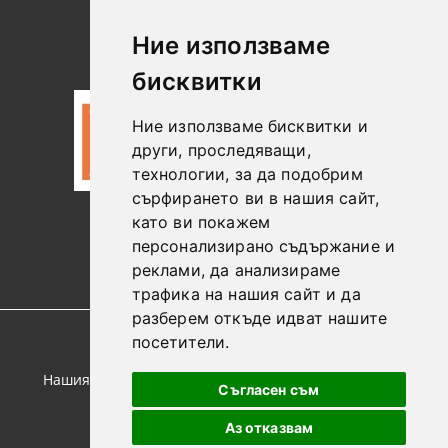
Търсене
Контакт
Лични
Новини
Ние използваме
Данни
бисквитки
Ние използваме бисквитки и
други, проследяващи,
технологии, за да подобрим
сърфирането ви в нашия сайт,
като ви покажем
0887306604
персонализирано съдържание и
реклами, да анализираме
трафика на нашия сайт и да
разберем откъде идват нашите
посетители.
GDPR
Нашият онлайн магазин е 100% съобразен с GDPR.
Съгласен съм
Прочетете нашата политика
Аз отказвам
Моите лични данни