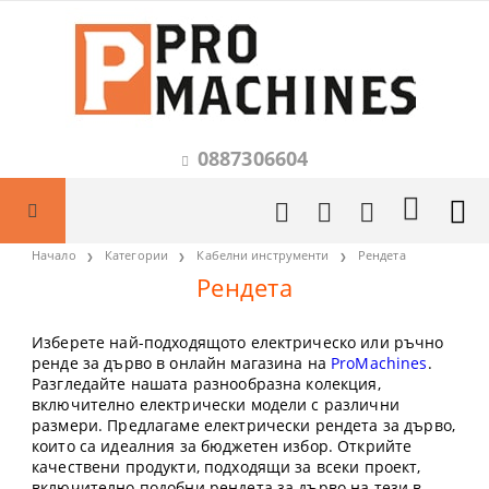
0887306604
Начало
Категории
Кабелни инструменти
Рендета
Рендета
Изберете най-подходящото електрическо или ръчно
ренде за дърво в онлайн магазина на
ProMachines
.
Разгледайте нашата разнообразна колекция,
включително електрически модели с различни
размери. Предлагаме електрически рендета за дърво,
които са идеалния за бюджетен избор. Открийте
качествени продукти, подходящи за всеки проект,
включително подобни рендета за дърво на тези в