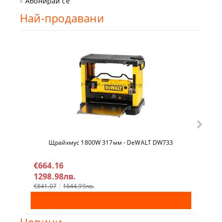
Абонирай се
Най-продавани
Щрайхмус 1800W 317мм - DeWALT DW733
Гайко
DCF9
€664.16
€32
1298.98лв.
638
€841.07
1644.99лв.
€342
Новини