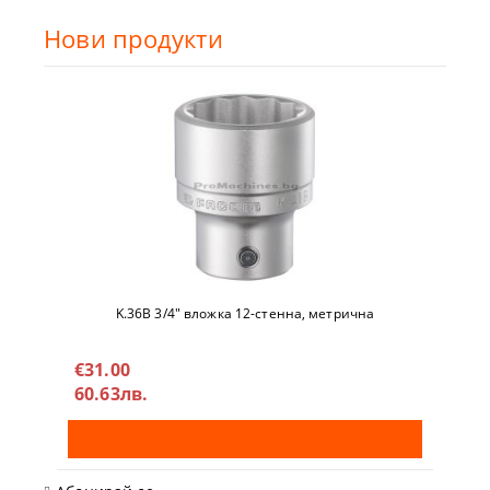
Нови продукти
K.36B 3/4" вложкa 12-стeннa, метричнa
€31.00
60.63лв.