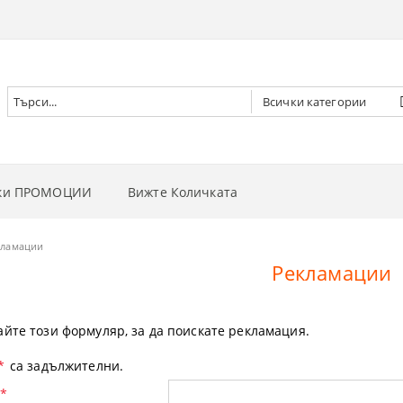
чки ПРОМОЦИИ
Вижте Количката
РНИ ВИНТОВЕРТИ
кламации
Рекламации
РНИ ГАЙКОВЕРТИ
НИ
РНИ ОТВЕРТКИ
И
 ДЪРВА
йте този формуляр, за да поискате рекламация.
РНИ ЦИРКУЛЯРИ
И
 ТРЕВА
*
са задължителни.
*