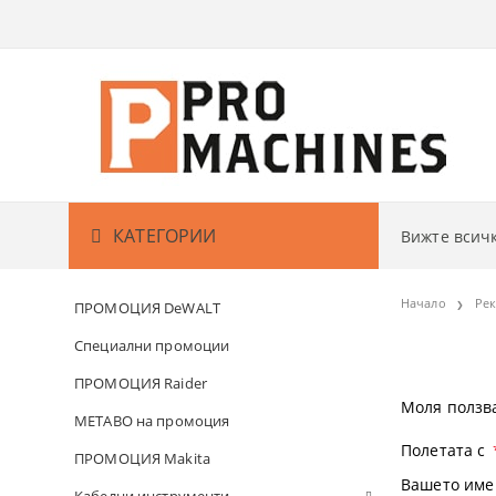
КАТЕГОРИИ
Вижте вси
Акумулаторни машини
АКУМУЛАТО
Начало
Ре
ПРОМОЦИЯ DeWALT
Кабелни машини
АКУМУЛАТО
БОРМАШИ
Специални промоции
ПРОМОЦИЯ Raider
Градина
АКУМУЛАТО
ВИНТОВЕРТ
РЕЗАЧКИ ЗА
Моля ползва
METABO на промоция
Измервателни уреди
АКУМУЛАТО
ГАЙКОВЕРТ
КОСАЧКИ ЗА
ДЕТЕКТОРИ
Полетата с
ПРОМОЦИЯ Makita
Вашето име