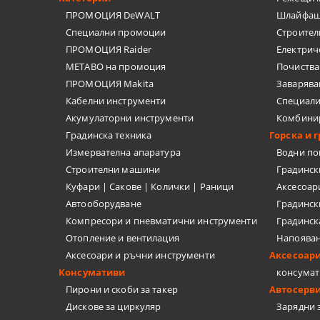
ПРОМОЦИЯ DeWALT
Шлайфащ
ШПАКЛИ
Специални промоции
Строител
ПРОМОЦИЯ Raider
Електрич
ЗАВАРЪЧН
METABO на промоция
Почиства
ПРОМОЦИЯ Makita
Заварява
ОЧИЛА, МИ
Кабелни инструменти
Специал
Акумулаторни инструменти
Комбини
РЪЧНИ ПОМ
Градинска техника
Горска и 
Измервателна апаратура
Водни п
ШУБЛЕР, ЪГ
Строителни машини
Градинс
Куфари | Сакове | Колички | Раници
Аксесоар
ПИСТОЛЕТИ
Автооборудване
Градинск
Компресори и пневматични инструменти
Градинск
ШАБЛОНИ
Отопление и вентилация
Напоява
Аксесоари и ръчни инструменти
Аксесоар
АКСЕСОАРИ
Консумативи
консумат
Пирони и скоби за такер
Автосерв
БОРКОРОНИ
Дискове за циркуляр
Зарядни 