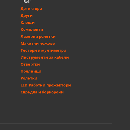
ВиК
Детектори
Други
Клещи
Комплекти
Лазерни ролетки
Макетни ножове
Тестери и мултиметри
Инструменти за кабели
Отвертки
Поялници
Ролетки
LED Работни прожектори
Свредла и боркорони