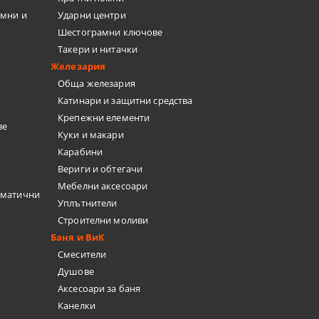
емни и
Ударни центри
Шестограмни ключове
Такери и нитачки
Железария
Обща железария
Катинари и защитни средства
Крепежни елементи
ве
Куки и макари
Карабини
Вериги и обтегачи
Мебелни аксесоари
вматични
Уплътнители
Строителни моливи
Баня и ВиК
Смесители
Душове
Аксесоари за баня
Канелки