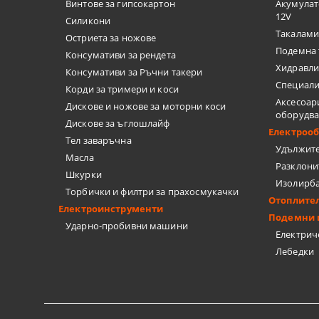
ТЕЛЕНИ ЧЕ
Винтове за гипсокартон
Акумулат
12V
Силикони
Такалами
НИТАЧКИ
Остриета за ножове
Подемна 
Консумативи за рендета
Хидравли
МЕНГЕМЕТА
Консумативи за Ръчни такери
Специали
Корди за тримери и коси
ПАТРОННИ
Аксесоар
Дискове и ножове за моторни коси
оборудв
Дискове за ъглошлайф
Електроо
ДРУГИ
Тел заваръчна
Удължит
Масла
Разклони
БРАДВИ
Шкурки
Изолирб
Торбички и филтри за прахосмукачки
КАТИНАРИ
Отоплите
Електроинструменти
Подемни 
Ударно-пробивни машини
МАШИНИ З
Електрич
Лебедки