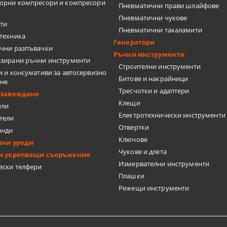
ТКИ
орни компресори и компресори
Пневматични прави шлайфове
Пневматични чукове
ти
Пневматични такаламити
техника
Генератори
чни разпъвачки
Ръчни инструменти
зирани ръчни инструменти
Строителни инструменти
ЦИ
и и консумативи за автосервизно
Битове и накрайници
ане
Тресчотки и адаптери
бзавеждане
Клещи
ели
Електротехнически инструменти
тели
Отвертки
анди
Ключове
лни уреди
Чукове и длета
и укрепващи съоръжения
Измервателни инструменти
А ПЛОЧКИ
ески телфери
Плашки
Режещи инструменти