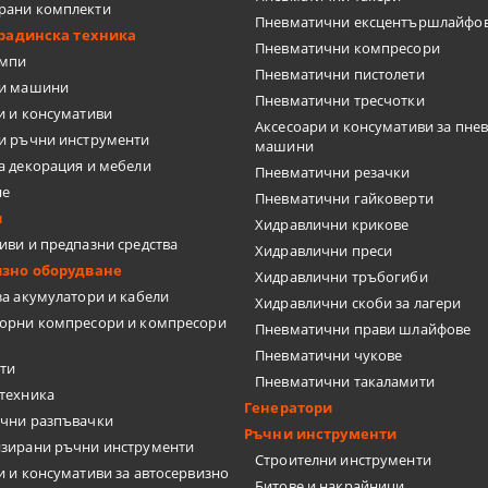
рани комплекти
Пневматични ексцентършлайфо
градинска техника
Пневматични компресори
омпи
Пневматични пистолети
ки машини
Пневматични тресчотки
и и консумативи
Аксесоари и консумативи за пне
и ръчни инструменти
машини
а декорация и мебели
Пневматични резачки
не
Пневматични гайковерти
и
Хидравлични крикове
иви и предпазни средства
Хидравлични преси
изно оборудване
Хидравлични тръбогиби
за акумулатори и кабели
Хидравлични скоби за лагери
орни компресори и компресори
Пневматични прави шлайфове
Пневматични чукове
ти
Пневматични такаламити
техника
Генератори
чни разпъвачки
Ръчни инструменти
зирани ръчни инструменти
Строителни инструменти
и и консумативи за автосервизно
Битове и накрайници