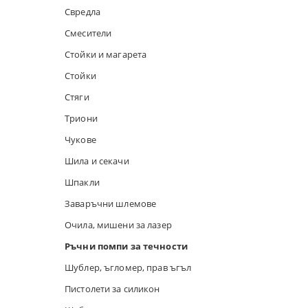
Свредла
ЕЛЕКТРИЧЕ
РЪЧНИ РЕН
Смесители
ДРУГИ КАБ
РЪЧНИ ТАК
Стойки и магарета
Стойки
СВРЕДЛА
Стяги
СМЕСИТЕЛ
Триони
Чукове
СТОЙКИ И 
Шила и секачи
СТОЙКИ
Шпакли
Заваръчни шлемове
СТЯГИ
Очила, мишени за лазер
ТРИОНИ
Ръчни помпи за течности
Шублер, ъгломер, прав ъгъл
ЧУКОВЕ
Пистолети за силикон
ШИЛА И СЕ