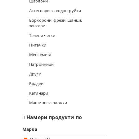
Шаблони
Аксесоари за водоструйки
ШПАКЛИ
Боркорони, фрези, щанци,
зенкери
ЗАВАРЪЧН
Телени четки
ОЧИЛА, МИ
Нитачки
РЪЧНИ ПОМ
Менгемета
Патронници
ШУБЛЕР, ЪГ
Други
ПИСТОЛЕТИ
Брадви
Катинари
ШАБЛОНИ
Машини за плочки
АКСЕСОАРИ
Намери продукти по
БОРКОРОНИ
Марка