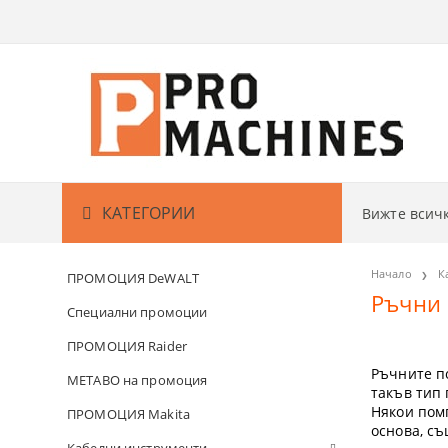
КАТЕГОРИИ
Вижте вси
Акумулаторни машини
АКУМУЛАТО
Начало
К
ПРОМОЦИЯ DeWALT
Ръчни 
Кабелни машини
АКУМУЛАТО
БОРМАШИ
Специални промоции
ПРОМОЦИЯ Raider
Градина
АКУМУЛАТО
ВИНТОВЕРТ
РЕЗАЧКИ ЗА
Ръчните по
METABO на промоция
такъв тип 
Измервателни уреди
АКУМУЛАТО
ГАЙКОВЕРТ
КОСАЧКИ ЗА
ДЕТЕКТОРИ
Някои помп
ПРОМОЦИЯ Makita
основа, съ