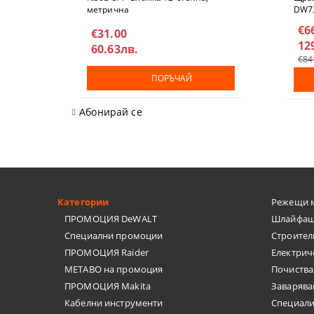
метричнa
DW7
€6
€31.00
12
60.63лв.
€84
ПОРЪЧАЙ
Абонирай се
Категории
Режещи 
ПРОМОЦИЯ DeWALT
Шлайфащ
Специални промоции
Строител
ПРОМОЦИЯ Raider
Електрич
METABO на промоция
Почиства
ПРОМОЦИЯ Makita
Заварява
Кабелни инструменти
Специал