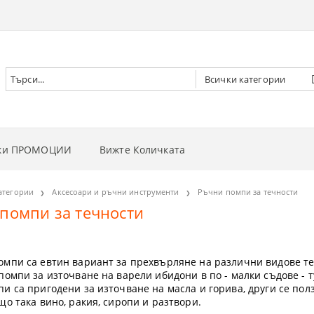
чки ПРОМОЦИИ
Вижте Количката
РНИ ВИНТОВЕРТИ
атегории
Аксесоари и ръчни инструменти
Ръчни помпи за течности
помпи за течности
РНИ ГАЙКОВЕРТИ
НИ
РНИ ОТВЕРТКИ
И
 ДЪРВА
мпи са евтин вариант за прехвърляне на различни видове теч
помпи за източване на варели ибидони в по - малки съдове - т
РНИ ЦИРКУЛЯРИ
И
 ТРЕВА
и са пригодени за източване на масла и горива, други се пол
що така вино, ракия, сиропи и разтвори.