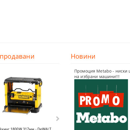
ТКИ
ЦИ
-продавани
Новини
Промоция Metabo - ниски 
на избрани машини!!!
А ПЛОЧКИ
хмус 1800W 317мм - DeWALT
Гайковерт 18V 2372Nm БЕЗ