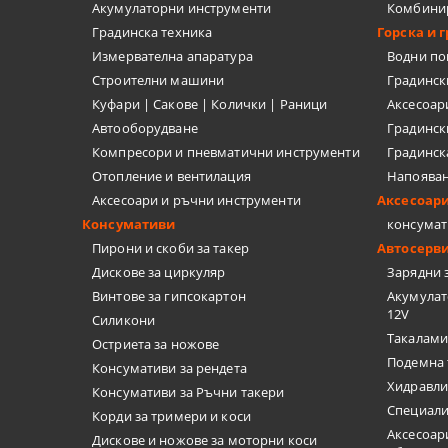
Акумулаторни инструменти
Комбини
Градинска техника
Горска и 
Измервателна апаратура
Водни п
Строителни машини
Градинс
Куфари | Сакове | Колички | Раници
Аксесоар
Автооборудване
Градинск
Компресори и пневматични инструменти
Градинск
Отопление и вентилация
Напоява
Аксесоари и ръчни инструменти
Аксесоар
Консумативи
консумат
Пирони и скоби за такер
Автосерв
Дискове за циркуляр
Зарядни 
Винтове за гипсокартон
Акумулат
12V
Силикони
Такалами
Остриета за ножове
Подемна 
Консумативи за рендета
Хидравли
Консумативи за Ръчни такери
Специали
Корди за тримери и коси
Аксесоар
Дискове и ножове за моторни коси