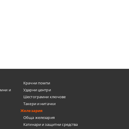
500/1000кг - Daewoo
DeWalt DCK2051E2T
DAHST500/1000
€357.40
€238.46
699.01лв.
466.39лв.
€490.33
959.00лв.
ПОРЪЧАЙ
ПОРЪЧАЙ
Крачни помпи
емни и
Ударни центри
Шестограмни ключове
Такери и нитачки
Железария
Обща железария
Катинари и защитни средства