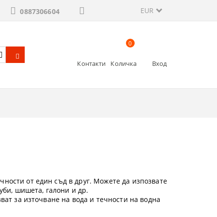
EUR
0887306604
0
Контакти
Количка
Вход
ности от един съд в друг. Можете да изпозвате
уби, шишета, галони и др.
зват за източване на вода и течности на водна