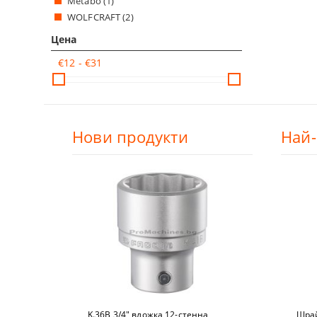
Metabo (1)
ТЕЛЕНИ ЧЕ
WOLFCRAFT (2)
НИТАЧКИ
Цена
€12 - €31
МЕНГЕМЕТА
ПАТРОННИ
Нови продукти
Най
ДРУГИ
БРАДВИ
КАТИНАРИ
МАШИНИ З
K.36B 3/4" вложкa 12-стeннa,
Щрай