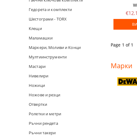
Гаечни ключове комплекти
АКУМУЛАТО
РЕНДЕТА
МОТОФРЕЗ
КЛЕЩИ
КОНСУМАТИ
W
Гедорета и комплекти
€12.
РАДИО И B
ПИСТОЛЕТИ
МОТОРНИ С
МАЛАМАШ
КОНСУМАТИ
Шестограми - TORX
ВИ
Клещи
ФЕНЕРИ
ПОЛИРАЩИ
ГРАДИНСКИ
МАРКЕРИ, 
КОРДИ ЗА 
Маламашки
Page 1 of 1
АКУМУЛАТ
МУЛТИФУН
ЛОЗАРСКИ
МУЛТИИНС
ДИСКОВЕ И
Маркери, Моливи и Конци
Мултиинструменти
АКУМУЛАТ
ПИСТОЛЕТИ
НОЖИЦИ ЗА
МАСТАРИ
ДИСКОВЕ З
Марки
Мастари
ДРУГИ АКУ
СТРОИТЕЛН
НОЖИЦИ ЗА
НИВЕЛИРИ
ТЕЛ ЗАВАР
Нивелири
Ножици
БАНЦИГ М
КЛОНОТРО
НОЖИЦИ
МАСЛА
Ножове и резци
ЩРАЙХМУС
ЛОПАТИ И 
НОЖОВЕ И 
ШКУРКИ
Отвертки
Ролетки и метри
НОЖИЦИ ЗА
ДРУГИ ГРА
ОТВЕРТКИ
ТОРБИЧКИ 
Ръчни рендета
ПОЯЛНИЦИ
РОЛЕТКИ И
Ръчни такери