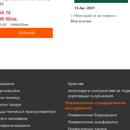
33
БАТЕРИЯ - DeWalt DCF961NT
13 Авг 2021
64.16
€326.41
Абонирай се за новини
98.98лв.
638.40лв.
Виж всички
1.07
1644.99лв.
€342.36
669.60лв.
ПОРЪЧАЙ
ПОРЪЧАЙ
машини
Крикове
и машини
Аксесоари и консумативи за под
укрепващи съоръжения
на техника
Пневматични и хидравлични
ески такери
инструменти
ща техника и прахоуловители
Пневматични бормашини
не и запояване
Пневматични шлифовалки
изирани машини
Пневматични такери