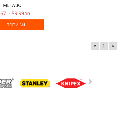
- METABO
.67
59.99лв.
ПОРЪЧАЙ
«
1
»