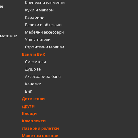
Крепежни елементи
ве
Куки и макари
Карабини
Вериги и обтегачи
Мебелни аксесоари
вматични
Уплътнители
Строителни моливи
Баня и ВиК
Смесители
Душове
Аксесоари за баня
Канелки
ВиК
Детектори
Други
Клещи
Комплекти
Лазерни ролетки
Макетни ножове