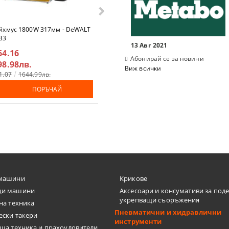
СКИ ТАКЕРИ
ДЕТА
хмус 1800W 317мм - DeWALT
Гайковерт 18V 2372Nm БЕЗ
ЕЛНИ ЕЛЕКТРОИНСТРУМЕНТИ
ЕРИ
33
БАТЕРИЯ - DeWalt DCF961NT
13 Авг 2021
64.16
€326.41
Абонирай се за новини
98.98лв.
638.40лв.
Виж всички
1.07
1644.99лв.
€342.36
669.60лв.
И
ПОРЪЧАЙ
ПОРЪЧАЙ
МАГАРЕТА
машини
Крикове
и машини
Аксесоари и консумативи за под
укрепващи съоръжения
на техника
Пневматични и хидравлични
ески такери
инструменти
КАЧИ
ща техника и прахоуловители