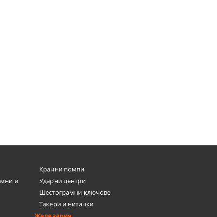
Електрически телфер 1800W
Винтоверт + импакт 18V 2х1.7Ah -
500/1000кг - Daewoo
DeWalt DCK2051E2T
DAHST500/1000
€357.40
€238.46
699.01лв.
466.39лв.
€490.33
959.00лв.
ПОРЪЧАЙ
ПОРЪЧАЙ
Крачни помпи
емни и
Ударни центри
Шестограмни ключове
Такери и нитачки
Железария