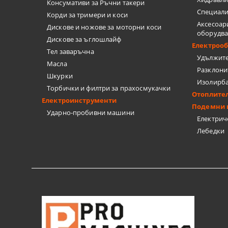
ТЕЛЕНИ ЧЕ
Консумативи за Ръчни такери
Специали
Корди за тримери и коси
Аксесоар
НИТАЧКИ
Дискове и ножове за моторни коси
оборудв
Дискове за ъглошлайф
Електроо
МЕНГЕМЕТА
Тел заваръчна
Удължит
Масла
Разклони
ПАТРОННИ
Шкурки
Изолирб
Торбички и филтри за прахосмукачки
Отоплите
ДРУГИ
Електроинструменти
Подемни 
Ударно-пробивни машини
Електрич
БРАДВИ
Лебедки
КАТИНАРИ
МАШИНИ З