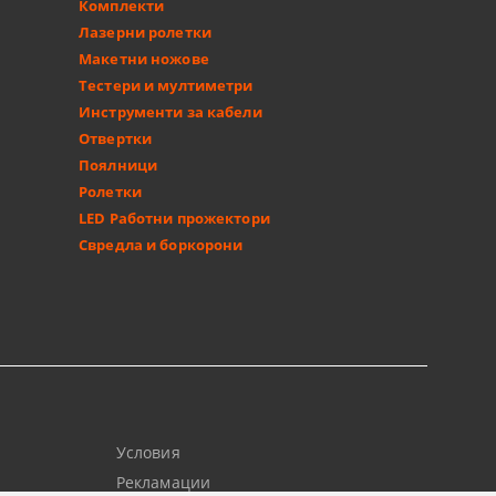
Комплекти
Лазерни ролетки
Макетни ножове
Тестери и мултиметри
Инструменти за кабели
Отвертки
Поялници
Ролетки
LED Работни прожектори
Свредла и боркорони
Условия
Рекламации