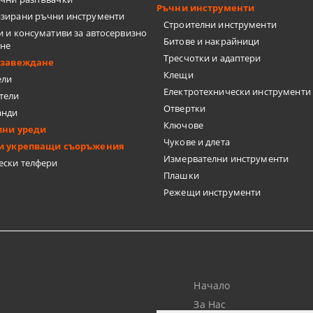
ТКИ
Ръчни инструменти
зирани ръчни инструменти
Строителни инструменти
и и консумативи за автосервизно
Битове и накрайници
ане
Тресчотки и адаптери
бзавеждане
Клещи
ели
Електротехнически инструменти
тели
ЦИ
Отвертки
анди
Ключове
лни уреди
Чукове и длета
и укрепващи съоръжения
Измервателни инструменти
ески телфери
Плашки
Режещи инструменти
А ПЛОЧКИ
Начало
За Нас