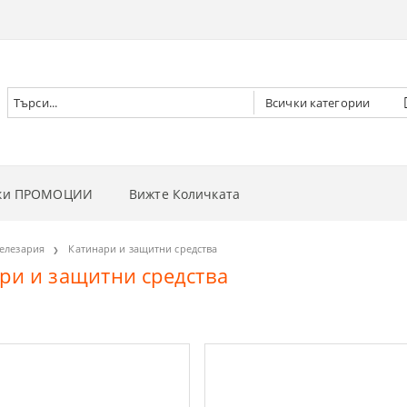
чки ПРОМОЦИИ
Вижте Количката
РНИ ВИНТОВЕРТИ
елезария
Катинари и защитни средства
ри и защитни средства
РНИ ГАЙКОВЕРТИ
НИ
РНИ ОТВЕРТКИ
И
 ДЪРВА
РНИ ЦИРКУЛЯРИ
И
 ТРЕВА