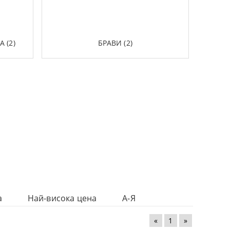
 (2)
БРАВИ (2)
а
Най-висока цена
А-Я
«
1
»