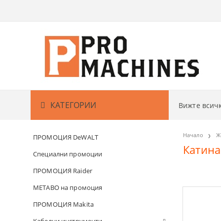
КАТЕГОРИИ
Вижте вси
Акумулаторни машини
АКУМУЛАТО
Начало
Ж
ПРОМОЦИЯ DeWALT
Катина
Кабелни машини
АКУМУЛАТО
БОРМАШИ
Специални промоции
ПРОМОЦИЯ Raider
Градина
АКУМУЛАТО
ВИНТОВЕРТ
РЕЗАЧКИ ЗА
METABO на промоция
Измервателни уреди
АКУМУЛАТО
ГАЙКОВЕРТ
КОСАЧКИ ЗА
ДЕТЕКТОРИ
ПРОМОЦИЯ Makita