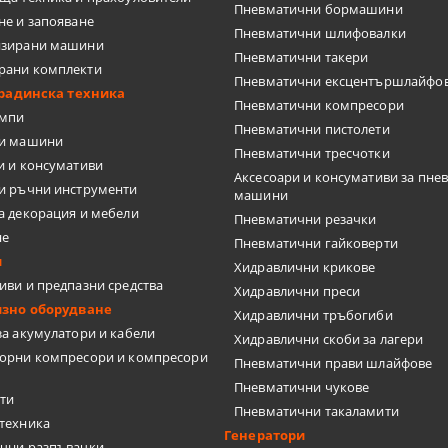
Пневматични бормашини
не и запояване
Пневматични шлифовалки
изирани машини
Пневматични такери
рани комплекти
Пневматични ексцентършлайфо
И ШЛЕМОВЕ
градинска техника
Пневматични компресори
омпи
Пневматични пистолети
ШЕНИ ЗА ЛАЗЕР
ки машини
Пневматични тресчотки
и и консумативи
ПИ ЗА ТЕЧНОСТИ
Аксесоари и консумативи за пне
и ръчни инструменти
машини
а декорация и мебели
Пневматични резачки
ЛОМЕР, ПРАВ ЪГЪЛ
не
Пневматични гайковерти
и
Хидравлични крикове
 ЗА СИЛИКОН
иви и предпазни средства
Хидравлични преси
изно оборудване
Хидравлични тръбогиби
за акумулатори и кабели
Хидравлични скоби за лагери
орни компресори и компресори
 ЗА ВОДОСТРУЙКИ
Пневматични прави шлайфове
Пневматични чукове
ти
, ФРЕЗИ, ЩАНЦИ, ЗЕНКЕРИ
Пневматични такаламити
техника
Генератори
чни разпъвачки