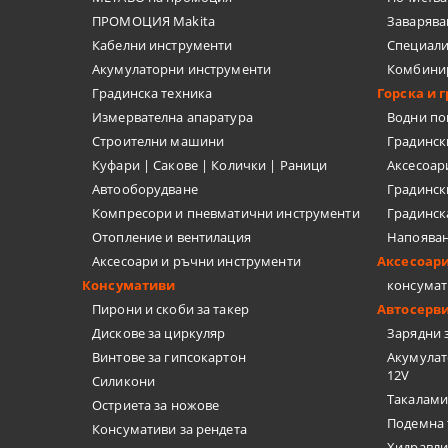
ПРОМОЦИЯ Makita
Заварява
ШПАКЛИ
Кабелни инструменти
Специал
Акумулаторни инструменти
Комбини
ЗАВАРЪЧН
Градинска техника
Горска и 
Измервателна апаратура
Водни п
ОЧИЛА, МИ
Строителни машини
Градинс
Куфари | Сакове | Колички | Раници
Аксесоар
РЪЧНИ ПОМ
Автооборудване
Градинск
Компресори и пневматични инструменти
Градинск
ШУБЛЕР, ЪГ
Отопление и вентилация
Напоява
Аксесоари и ръчни инструменти
Аксесоар
ПИСТОЛЕТИ
Консумативи
консумат
Пирони и скоби за такер
Автосерв
ШАБЛОНИ
Дискове за циркуляр
Зарядни 
Винтове за гипсокартон
Акумулат
АКСЕСОАРИ
12V
Силикони
Такалами
Остриета за ножове
БОРКОРОНИ
Подемна 
Консумативи за рендета
Хидравли