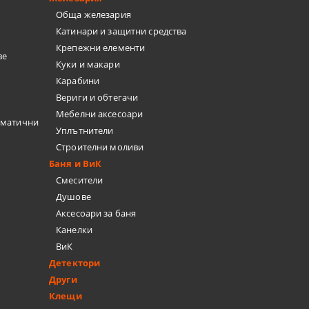
Обща железария
Катинари и защитни средства
Крепежни елементи
ве
Куки и макари
Карабини
Вериги и обтегачи
Мебелни аксесоари
вматични
Уплътнители
Строителни моливи
Баня и ВиК
Смесители
Душове
Аксесоари за баня
Канелки
ВиК
Детектори
Други
Клещи