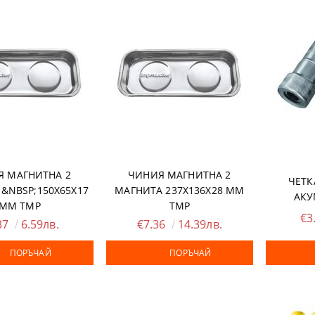
СКИ ТАКЕРИ
ДЕТА
ЕЛНИ ЕЛЕКТРОИНСТРУМЕНТИ
ЕРИ
И
МАГАРЕТА
Я МАГНИТНА 2
ЧИНИЯ МАГНИТНА 2
ЧЕТК
&NBSP;150Х65Х17
МАГНИТА 237Х136Х28 MM
АКУ
MM TMP
TMP
€3
37
6.59лв.
€7.36
14.39лв.
ПОРЪЧАЙ
ПОРЪЧАЙ
КАЧИ