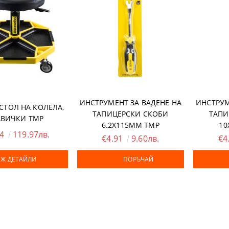
ТКИ
ЦИ
ИНСТРУМЕНТ ЗА ВАДЕНЕ НА
ИНСТРУМ
СТОЛ НА КОЛЕЛА,
ТАПИЦЕРСКИ СКОБИ
ТАПИ
АВИЧКИ ТМР
6.2X115ММ ТМР
10
34
119.97лв.
€4.91
9.60лв.
€4
Ж ДЕТАЙЛИ
ПОРЪЧАЙ
А ПЛОЧКИ