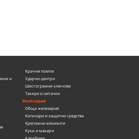
699.01лв.
466.39лв.
€490.33
959.00лв.
ПОРЪЧАЙ
ПОРЪЧАЙ
Крачни помпи
емни и
Ударни центри
Шестограмни ключове
Такери и нитачки
Железария
Обща железария
Катинари и защитни средства
Крепежни елементи
ве
Куки и макари
Карабини