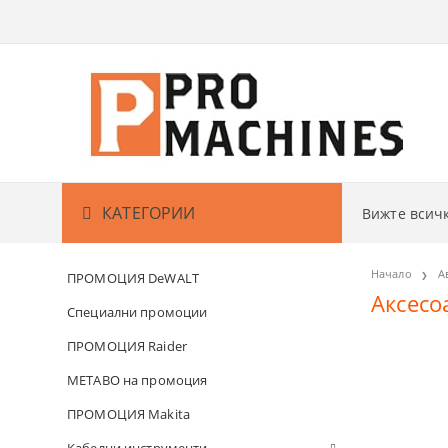
КАТЕГОРИИ
Вижте вси
Акумулаторни машини
АКУМУЛАТО
Начало
А
ПРОМОЦИЯ DeWALT
Аксесо
Кабелни машини
АКУМУЛАТО
БОРМАШИ
Специални промоции
ПРОМОЦИЯ Raider
Градина
АКУМУЛАТО
ВИНТОВЕРТ
РЕЗАЧКИ ЗА
METABO на промоция
Измервателни уреди
АКУМУЛАТО
ГАЙКОВЕРТ
КОСАЧКИ ЗА
ДЕТЕКТОРИ
ПРОМОЦИЯ Makita