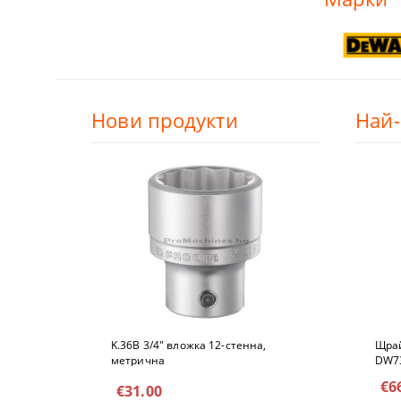
Нови продукти
Най
K.36B 3/4" вложкa 12-стeннa,
Щрай
метричнa
DW7
€6
€31.00