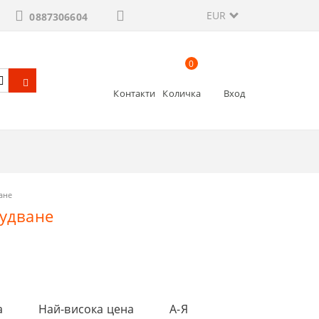
EUR
0887306604
0
Контакти
Количка
Вход
ане
рудване
а
Най-висока цена
А-Я