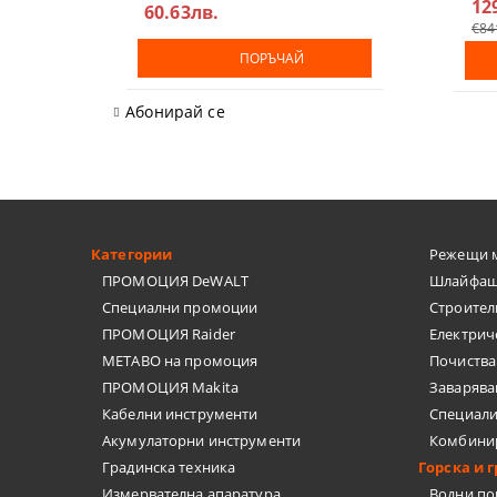
12
60.63лв.
€84
ПОРЪЧАЙ
Абонирай се
Категории
Режещи 
ПРОМОЦИЯ DeWALT
Шлайфащ
Специални промоции
Строител
ПРОМОЦИЯ Raider
Електрич
METABO на промоция
Почиства
ПРОМОЦИЯ Makita
Заварява
Кабелни инструменти
Специал
Акумулаторни инструменти
Комбини
Градинска техника
Горска и 
Измервателна апаратура
Водни п