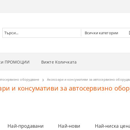
чки ПРОМОЦИИ
Вижте Количката
РНИ ВИНТОВЕРТИ
втосервизно оборудване
Аксесоари и консумативи за автосервизно оборудв
ари и консумативи за автосервизно обо
РНИ ГАЙКОВЕРТИ
НИ
РНИ ОТВЕРТКИ
И
 ДЪРВА
РНИ ЦИРКУЛЯРИ
И
 ТРЕВА
Най-продавани
Най-нови
Най-ниска цен