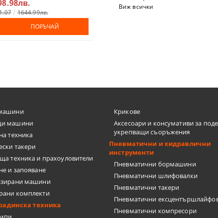
98.98лв.
638.40лв.
Виж всички
1.07
1644.99лв.
€342.36
669.60лв.
ПОРЪЧАЙ
ПОРЪЧАЙ
машини
Крикове
и машини
Аксесоари и консумативи за под
укрепващи съоръжения
на техника
Пневматични и хидравлични
ески такери
инструменти
ща техника и прахоуловители
Пневматични бормашини
не и запояване
Пневматични шлифовалки
изирани машини
Пневматични такери
рани комплекти
Пневматични ексцентършлайфо
градинска техника
Пневматични компресори
омпи