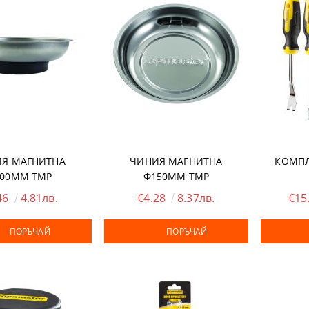
И ШЛЕМОВЕ
ШЕНИ ЗА ЛАЗЕР
ПИ ЗА ТЕЧНОСТИ
ЛОМЕР, ПРАВ ЪГЪЛ
Я МАГНИТНА
ЧИНИЯ МАГНИТНА
КОМПЛ
00MM TMP
Ф150MM TMP
 ЗА СИЛИКОН
46
4.81лв.
€4.28
8.37лв.
€15
ПОРЪЧАЙ
ПОРЪЧАЙ
 ЗА ВОДОСТРУЙКИ
, ФРЕЗИ, ЩАНЦИ, ЗЕНКЕРИ