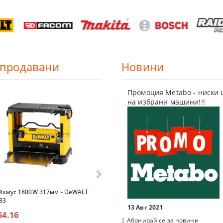
-продавани
Новини
Промоция Metabo - ниски 
на избрани машини!!!
хмус 1800W 317мм - DeWALT
Гайковерт 18V 2372Nm БЕЗ
33
БАТЕРИЯ - DeWalt DCF961NT
13 Авг 2021
64.16
€326.41
Абонирай се за новини