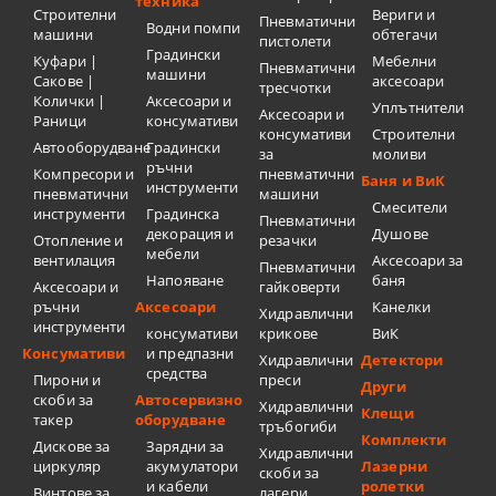
техника
Строителни
Вериги и
Пневматични
Водни помпи
машини
обтегачи
пистолети
Градински
Куфари |
Мебелни
Пневматични
машини
Сакове |
аксесоари
тресчотки
Колички |
Аксесоари и
Уплътнители
Аксесоари и
Раници
консумативи
консумативи
Строителни
Автооборудване
Градински
за
моливи
ръчни
Компресори и
пневматични
Баня и ВиК
инструменти
пневматични
машини
Смесители
инструменти
Градинска
Пневматични
декорация и
Душове
Отопление и
резачки
мебели
вентилация
Аксесоари за
Пневматични
Напояване
баня
Аксесоари и
гайковерти
ръчни
Аксесоари
Канелки
Хидравлични
инструменти
консумативи
крикове
ВиК
Консумативи
и предпазни
Хидравлични
Детектори
средства
Пирони и
преси
Други
скоби за
Автосервизно
Хидравлични
Клещи
такер
оборудване
тръбогиби
Комплекти
Дискове за
Зарядни за
Хидравлични
циркуляр
акумулатори
Лазерни
скоби за
и кабели
ролетки
Винтове за
лагери