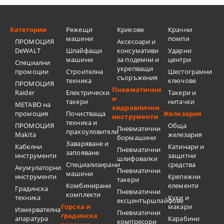
Категории
Режещи
Крикове
Крачни
машини
помпи
ПРОМОЦИЯ
Аксесоари и
DeWALT
Шлайфащи
консумативи
Ударни
машини
за подемни и
центри
Специални
укрепващи
промоции
Строителна
Шестограмни
съоръжения
техника
ключове
ПРОМОЦИЯ
Пневматични
Raider
Електрически
Такери и
и
такери
нитачки
METABO на
хидравлични
промоция
Почистваща
Железария
инструменти
техника и
ПРОМОЦИЯ
Обща
Пневматични
прахоуловители
Makita
железария
бормашини
Заваряване и
Кабелни
Катинари и
Пневматични
запояване
инструменти
защитни
шлифовалки
Специализирани
средства
Акумулаторни
Пневматични
машини
инструменти
Крепежни
такери
Комбинирани
елементи
Градинска
Пневматични
комплекти
техника
Куки и
ексцентършлайфове
Горска и
макари
Измервателна
Пневматични
градинска
апаратура
Карабини
компресори