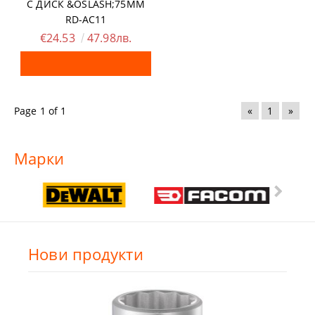
С ДИСК &OSLASH;75MM
RD-AC11
€24.53
47.98лв.
Page 1 of 1
«
1
»
Марки
Нови продукти