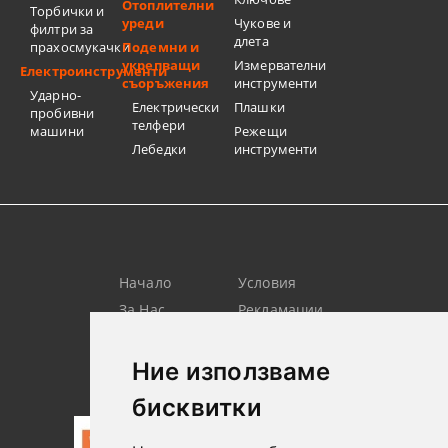
Отоплителни
Торбички и
уреди
Чукове и
филтри за
длета
прахосмукачки
Подемни и
укрепващи
Измервателни
Електроинструменти
съоръжения
инструменти
Ударно-
Електрически
Плашки
пробивни
телфери
машини
Режещи
Лебедки
инструменти
Начало
Условия
За Нас
Рекламации
Търсене
Контакт
Лични
Новини
Ние използваме
Данни
бисквитки