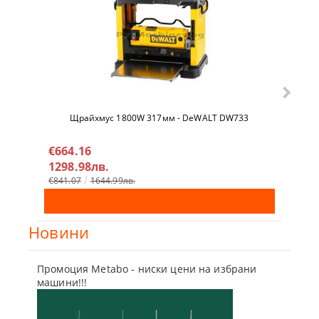
Щрайхмус 1800W 317мм - DeWALT DW733
Гайко
DCF9
€664.16
€32
1298.98лв.
638
€841.07
1644.99лв.
€342
Новини
Промоция Metabo - ниски цени на избрани
Бъди г
машини!!!
отсъпк
10 Мар