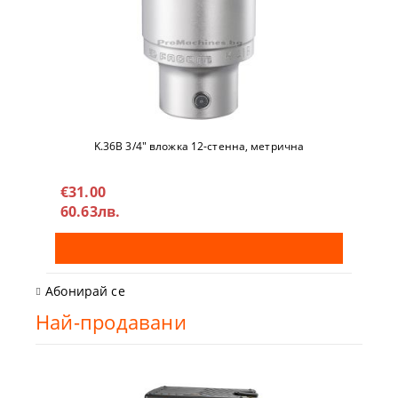
K.36B 3/4" вложкa 12-стeннa, метричнa
€31.00
60.63лв.
Абонирай се
Най-продавани