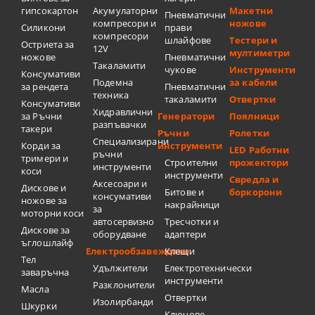
гипсокартон
Акумулаторни
Макетни
Пневматични
компресори и
ножове
Силикони
прави
компресори
шлайфове
Тестери и
Остриета за
12V
мултиметри
ножове
Пневматични
Такаламити
чукове
Инструменти
Консумативи
Подемна
за кабели
за рендета
Пневматични
техника
такаламити
Отвертки
Консумативи
Хидравлични
за Ръчни
Генератори
Поялници
разпъвачки
такери
Ръчни
Ролетки
Специализирани
Корди за
инструменти
LED Работни
ръчни
тримери и
Строителни
прожектори
инструменти
коси
инструменти
Свредла и
Аксесоари и
Дискове и
Битове и
боркорони
консумативи
ножове за
накрайници
за
моторни коси
автосервизно
Тресчотки и
Дискове за
оборудване
адаптери
ъглошлайф
Електрообзавеждане
Клещи
Тел
Удължители
Електротехнически
заваръчна
инструменти
Разклонители
Масла
Отвертки
Изолирбанди
Шкурки
Ключове