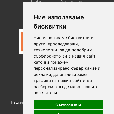
За Нас
Рекламации
Търсене
Контакт
Лични
Новини
Ние използваме
Данни
бисквитки
Ние използваме бисквитки и
други, проследяващи,
технологии, за да подобрим
сърфирането ви в нашия сайт,
като ви покажем
0887306604
персонализирано съдържание и
реклами, да анализираме
трафика на нашия сайт и да
разберем откъде идват нашите
посетители.
GDPR
Нашият онлайн магазин е 100% съобразен с GDPR.
Съгласен съм
Прочетете нашата политика