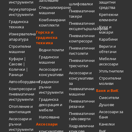
запояване
инструменти
защитни
шлифовалки
Специализирани
средства
Акумулаторни
Пневматични
машини
инструменти
Крепежни
такери
Комбинирани
елементи
Градинска
Пневматични
комплекти
техника
Куки и
ексцентършлайфове
Горска и
макари
Измервателна
Пневматични
градинска
апаратура
Карабини
компресори
техника
Строителни
Вериги и
Пневматични
Водни помпи
машини
обтегачи
пистолети
Градински
Куфари |
Мебелни
Пневматични
машини
Сакове |
аксесоари
тресчотки
Колички |
Аксесоари и
Уплътнители
Аксесоари и
Раници
консумативи
консумативи
Строителни
Автооборудване
Градински
за
моливи
ръчни
Компресори и
пневматични
Баня и ВиК
инструменти
пневматични
машини
Смесители
инструменти
Градинска
Пневматични
декорация и
Душове
Отопление и
резачки
мебели
вентилация
Аксесоари за
Пневматични
Напояване
баня
Аксесоари и
гайковерти
ръчни
Аксесоари
Канелки
Хидравлични
инструменти
консумативи
крикове
ВиК