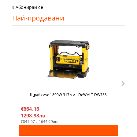
Абонирай се
Най-продавани
Щрайхмус 1800W 317мм - DeWALT DW733
Гайко
DCF9
€664.16
€32
1298.98лв.
638
€841.07
1644.99лв.
€342