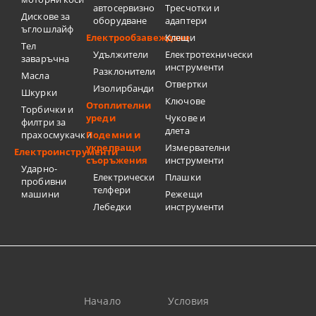
автосервизно
Тресчотки и
Дискове за
оборудване
адаптери
ъглошлайф
Електрообзавеждане
Клещи
Тел
Удължители
Електротехнически
заваръчна
инструменти
Разклонители
Масла
Отвертки
Изолирбанди
Шкурки
Ключове
Отоплителни
Торбички и
уреди
Чукове и
филтри за
длета
прахосмукачки
Подемни и
укрепващи
Измервателни
Електроинструменти
съоръжения
инструменти
Ударно-
Електрически
Плашки
пробивни
телфери
машини
Режещи
Лебедки
инструменти
Начало
Условия