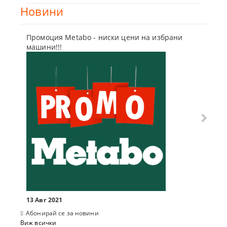
Новини
Промоция Metabo - ниски цени на избрани
Бъди г
машини!!!
отсъпк
10 Мар
13 Авг 2021
Абонирай се за новини
Виж всички