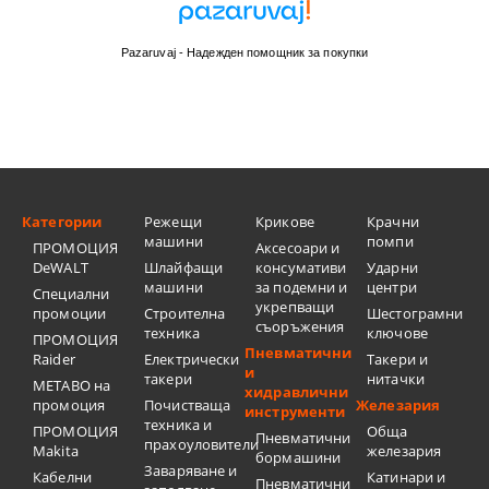
Pazaruvaj - Надежден помощник за покупки
Категории
Режещи
Крикове
Крачни
машини
помпи
ПРОМОЦИЯ
Аксесоари и
DeWALT
Шлайфащи
консумативи
Ударни
машини
за подемни и
центри
Специални
укрепващи
промоции
Строителна
Шестограмни
съоръжения
техника
ключове
ПРОМОЦИЯ
Пневматични
Raider
Електрически
Такери и
и
такери
нитачки
METABO на
хидравлични
промоция
Почистваща
Железария
инструменти
техника и
ПРОМОЦИЯ
Обща
Пневматични
прахоуловители
Makita
железария
бормашини
Заваряване и
Кабелни
Катинари и
Пневматични