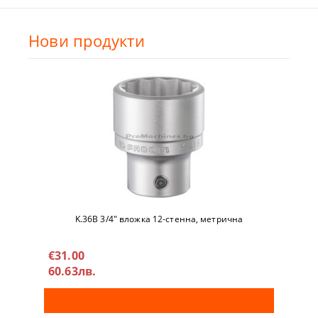
Нови продукти
K.36B 3/4" вложкa 12-стeннa, метричнa
€31.00
60.63лв.