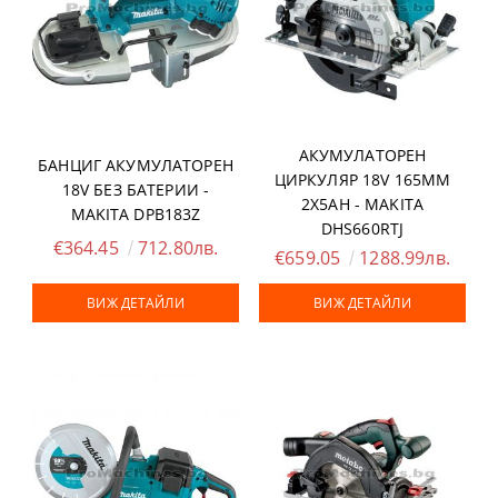
АКУМУЛАТОРЕН
БАНЦИГ АКУМУЛАТОРЕН
ЦИРКУЛЯР 18V 165ММ
18V БЕЗ БАТЕРИИ -
2X5AH - MAKITA
MAKITA DPB183Z
DHS660RTJ
€364.45
712.80лв.
€659.05
1288.99лв.
ВИЖ ДЕТАЙЛИ
ВИЖ ДЕТАЙЛИ