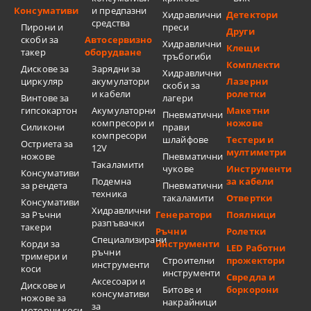
Консумативи
и предпазни
Хидравлични
Детектори
средства
Пирони и
преси
Други
скоби за
Автосервизно
Хидравлични
Клещи
такер
оборудване
тръбогиби
Комплекти
Дискове за
Зарядни за
Хидравлични
циркуляр
акумулатори
Лазерни
скоби за
и кабели
ролетки
Винтове за
лагери
гипсокартон
Акумулаторни
Макетни
Пневматични
компресори и
ножове
Силикони
прави
компресори
шлайфове
Тестери и
Остриета за
12V
мултиметри
ножове
Пневматични
Такаламити
чукове
Инструменти
Консумативи
Подемна
за кабели
за рендета
Пневматични
техника
такаламити
Отвертки
Консумативи
Хидравлични
за Ръчни
Генератори
Поялници
разпъвачки
такери
Ръчни
Ролетки
Специализирани
Корди за
инструменти
LED Работни
ръчни
тримери и
Строителни
прожектори
инструменти
коси
инструменти
Свредла и
Аксесоари и
Дискове и
Битове и
боркорони
консумативи
ножове за
накрайници
за
моторни коси