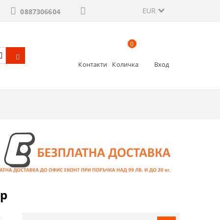
EUR
0887306604
0
Контакти
Количка
Вход
ар
с