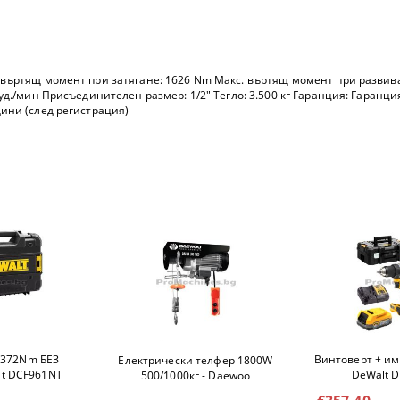
ТКИ
 въртящ момент при затягане: 1626 Nm Макс. въртящ момент при развиван
 уд./мин Присъединителен размер: 1/2" Тегло: 3.500 кг Гаранция: Гаранция
дини (след регистрация)
ЦИ
А ПЛОЧКИ
2372Nm БЕЗ
Винтоверт + имп
Електрически телфер 1800W
lt DCF961NT
DeWalt 
500/1000кг - Daewoo
DAHST500/1000