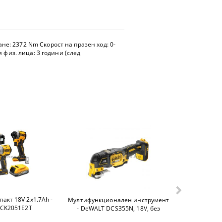
е: 2372 Nm Скорост на празен ход: 0-
 физ. лица: 3 години (след
акт 18V 2х1.7Ah -
Батерия 18.
Мултифункционален инструмент
DCK2051E2T
DEW
- DeWALT DCS355N, 18V, без
батерии и зарядно у-во