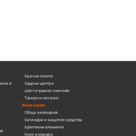
Крачни помпи
емни и
Ударни центри
Шестограмни ключове
Такери и нитачки
Железария
Обща железария
Катинари и защитни средства
Крепежни елементи
ве
Куки и макари