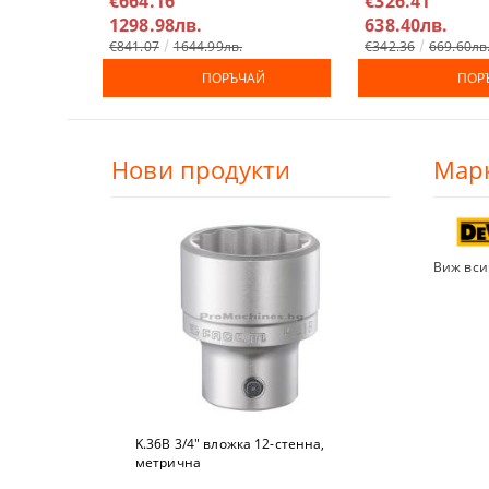
€664.16
€326.41
1298.98лв.
638.40лв.
€841.07
1644.99лв.
€342.36
669.60лв
ПОРЪЧАЙ
ПОР
Нови продукти
Мар
Виж вси
K.36B 3/4" вложкa 12-стeннa,
метричнa