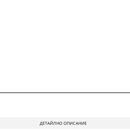
И ШЛЕМОВЕ
ШЕНИ ЗА ЛАЗЕР
ПИ ЗА ТЕЧНОСТИ
ЛОМЕР, ПРАВ ЪГЪЛ
 ЗА СИЛИКОН
 ЗА ВОДОСТРУЙКИ
, ФРЕЗИ, ЩАНЦИ, ЗЕНКЕРИ
ДЕТАЙЛНО ОПИСАНИЕ