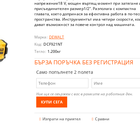
РНИ ПЕРФОРАТОРИ
ВОДА
ИВЕЛИРИ
РКАЧКИ
напрежение18 V, мощен въртящ момент при затягане 
присъединителен размер1/2". Разполага с компактна
главата, което допринася за ефективна работа в по-те
РНИ ПРОБОДНИ ТРИОНИ
РИ
НИ ПОМПИ
ОЛЕТКИ
И
пространства. Инструиментът има четири скорости, ко
дават възможност за повече контрол над машината.
ОРНИ ЪГЛОШЛАЙФИ
 ЗА ГОРЕЩ ВЪЗДУХ
И ВОДНИ ПОМПИ
РИ
Марка:
DEWALT
 ЗАРЯДНИ УСТРОЙСТВА
 ТРИОНИ
СИСТЕМИ
 ТЕХНИКА
АГЕРИ I ШАРНИРИ I ПРУЖИНИ
РИ
Код:
DCF921NT
Тегло:
1.200
кг
И
ЙКИ
АН ЗА ДВИГАТЕЛ I ДОЗЕР
ЧНИ ИНСТРУМЕНТИ
БЪРЗА ПОРЪЧКА БЕЗ РЕГИСТРАЦИЯ
Само попълнете 2 полета
ОРНИ ОСЦИЛИРАЩИ МАШИНИ
И
И
 ТЕЛФЕРИ
А ИНСТРУМЕНТИ I ЛЕЖАНКИ I СТОЛОВЕ
СКОБИ ЗА ТАКЕР
ОРНИ ШЛАЙФМАШИНИ
НИ МАШИНИ
И
ВИ СТЪЛБИ
СТРОЙСТВА
ЮЧОВЕ
А ЦИРКУЛЯР
Ние ще се свържем с вас в рамките на работния ден.
РНИ ТАКЕРИ
ФИ
 МОТОРНИ КОСИ
ЛИЧКИ
И ЗА ГУМИ
ЮЧОВЕ КОМПЛЕКТИ
А ГИПСОКАРТОН
РНИ ПИСТОЛЕТИ ЗА СИЛИКОН
КАЧКИ
РАЧИ И ВЪЗДУХОДУВКИ
И КОМПЛЕКТИ
Изпрати на приятел
Сравни
ОРНИ ПРАХОСМУКАЧКИ
 ПРЪСКАЧКИ
И - TORX
ЗА НОЖОВЕ