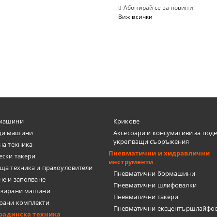
Абонирай се за новини
Виж всички
машини
Крикове
и машини
Аксесоари и консумативи за под
укрепващи съоръжения
на техника
Пневматични и хидравлични
ески такери
инструменти
ща техника и прахоуловители
Пневматични бормашини
не и запояване
Пневматични шлифовалки
изирани машини
Пневматични такери
рани комплекти
Пневматични ексцентършлайфо
градинска техника