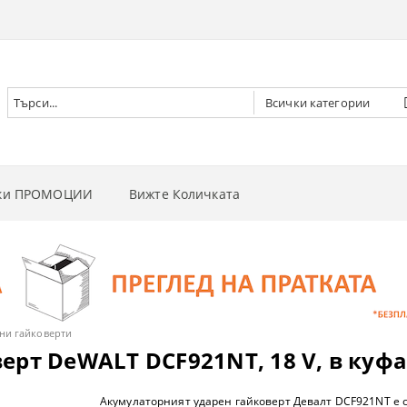
чки ПРОМОЦИИ
Вижте Количката
РНИ ВИНТОВЕРТИ
РНИ ГАЙКОВЕРТИ
НИ
РНИ ОТВЕРТКИ
И
 ДЪРВА
ни гайковерти
ерт DeWALT DCF921NT, 18 V, в куф
РНИ ЦИРКУЛЯРИ
И
 ТРЕВА
Акумулаторният ударен гайковерт Девалт DCF921NT е 