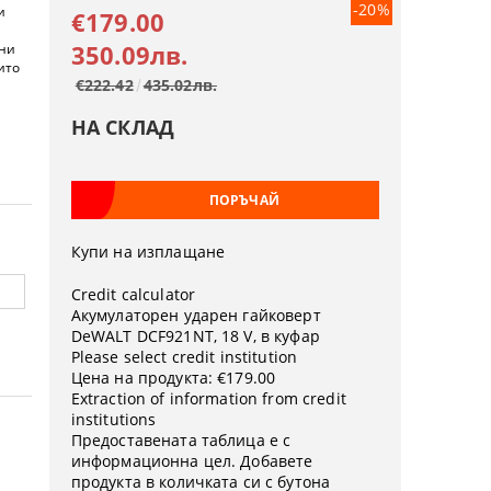
-20%
и
€179.00
350.09лв.
сни
ито
€222.42
435.02лв.
НА СКЛАД
Купи на изплащане
Credit calculator
Акумулаторен ударен гайковерт
DeWALT DCF921NT, 18 V, в куфар
Please select credit institution
Цена на продукта:
€179.00
Extraction of information from credit
institutions
Предоставената таблица е с
информационна цел. Добавете
продукта в количката си с бутона