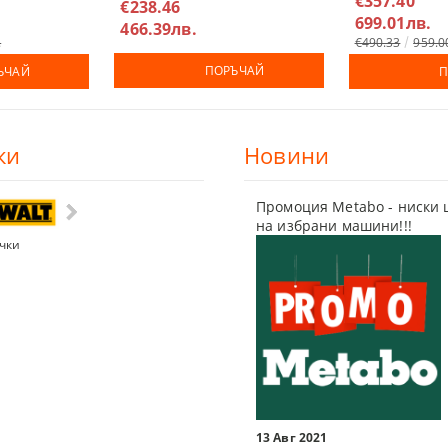
€357.40
€238.46
699.01лв.
466.39лв.
.
€490.33
959.0
ПОРЪЧАЙ
ЪЧАЙ
П
ки
Новини
Промоция Metabo - ниски 
на избрани машини!!!
чки
13 Авг 2021