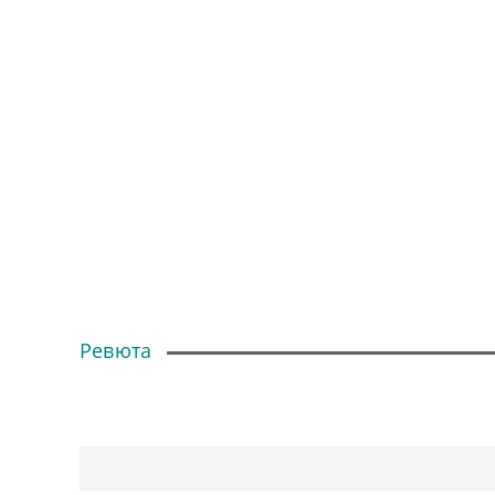
ШПАКЛИ
ЗАВАРЪЧН
ОЧИЛА, МИ
РЪЧНИ ПОМ
ШУБЛЕР, ЪГ
ПИСТОЛЕТИ
ШАБЛОНИ
Ревюта
АКСЕСОАРИ
БОРКОРОНИ