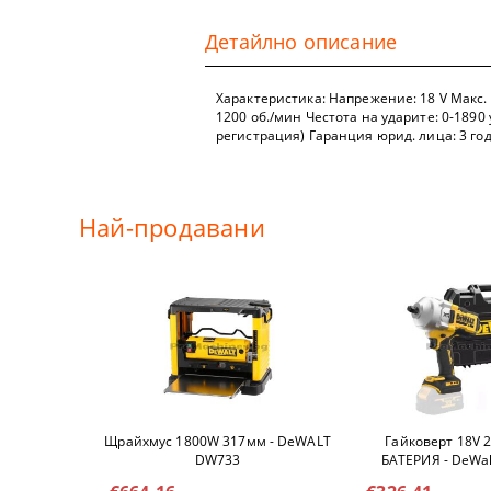
ТЕЛЕНИ ЧЕ
Детайлно описание
НИТАЧКИ
Характеристика: Напрежение: 18 V Макс.
МЕНГЕМЕТА
1200 об./мин Честота на ударите: 0-1890
регистрация) Гаранция юрид. лица: 3 го
ПАТРОННИ
ДРУГИ
Най-продавани
БРАДВИ
КАТИНАРИ
МАШИНИ З
Щрайхмус 1800W 317мм - DeWALT
Гайковерт 18V 
DW733
БАТЕРИЯ - DeWa