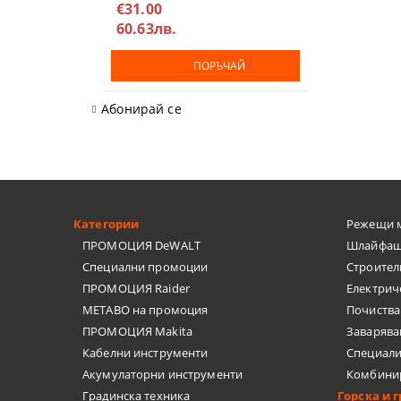
€31.00
60.63лв.
ПОРЪЧАЙ
Абонирай се
Категории
Режещи 
ПРОМОЦИЯ DeWALT
Шлайфащ
Специални промоции
Строител
ПРОМОЦИЯ Raider
Електрич
METABO на промоция
Почиства
ПРОМОЦИЯ Makita
Заварява
Кабелни инструменти
Специал
Акумулаторни инструменти
Комбини
Градинска техника
Горска и 