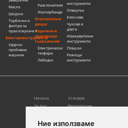
заваръчна
инструменти
Разклонители
Масла
Отвертки
Изолирбанди
Шкурки
Ключове
Отоплителни
Торбички и
уреди
Чукове и
филтри за
длета
прахосмукачки
Подемни и
укрепващи
Измервателни
Електроинструменти
съоръжения
инструменти
Ударно-
Електрически
Плашки
пробивни
телфери
машини
Режещи
Лебедки
инструменти
Начало
Условия
За Нас
Рекламации
Търсене
Контакт
Лични
Новини
Ние използваме
Данни