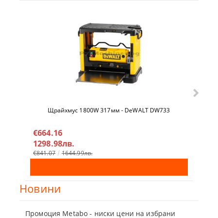
Щрайхмус 1800W 317мм - DeWALT DW733
Гайко
DCF9
€664.16
€32
1298.98лв.
638
€841.07
1644.99лв.
€342
Новини
Промоция Metabo - ниски цени на избрани
Бъди г