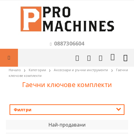
0887306604
Начало
Категории
Аксесоари и ръчни инструменти
Гаечни
ключове комплекти
Гаечни ключове комплекти
Филтри
Най-продавани