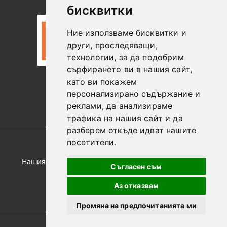
бисквитки
Ние използваме бисквитки и
други, проследяващи,
технологии, за да подобрим
сърфирането ви в нашия сайт,
като ви покажем
0887306604
персонализирано съдържание и
реклами, да анализираме
трафика на нашия сайт и да
разберем откъде идват нашите
посетители.
GDPR
Нашият онлайн магазин е 100% съобразен с GDPR.
Съгласен съм
Прочетете нашата политика
Аз отказвам
Моите лични данни
Промяна на предпочитанията ми
© Copyright 2021. Онлайн магазин от SELITON