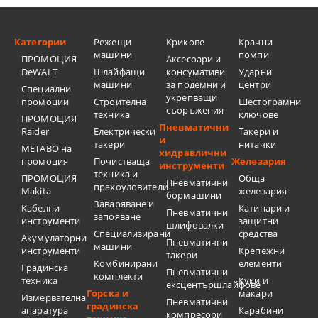
Категории
Режещи
Крикове
Крачни
машини
помпи
ПРОМОЦИЯ
Аксесоари и
DeWALT
Шлайфащи
консумативи
Ударни
машини
за подемни и
центри
Специални
укрепващи
промоции
Строителна
Шестограмни
съоръжения
техника
ключове
ПРОМОЦИЯ
Пневматични
Raider
Електрически
Такери и
и
такери
нитачки
METABO на
хидравлични
промоция
Почистваща
Железария
инструменти
техника и
ПРОМОЦИЯ
Обща
Пневматични
прахоуловители
Makita
железария
бормашини
Заваряване и
Кабелни
Катинари и
Пневматични
запояване
инструменти
защитни
шлифовалки
Специализирани
средства
Акумулаторни
Пневматични
машини
инструменти
Крепежни
такери
Комбинирани
елементи
Градинска
Пневматични
комплекти
техника
Куки и
ексцентършлайфове
Горска и
макари
Измервателна
Пневматични
градинска
апаратура
Карабини
компресори