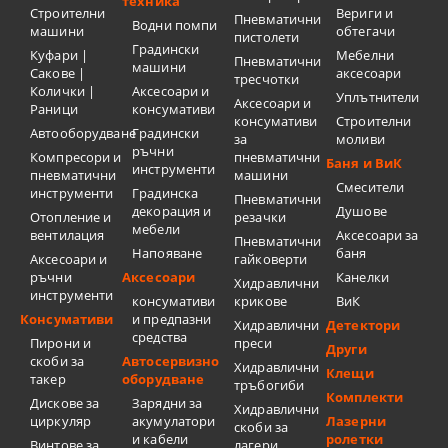
техника
Строителни
Вериги и
Пневматични
Водни помпи
машини
обтегачи
пистолети
Градински
Куфари |
Мебелни
Пневматични
машини
Сакове |
аксесоари
тресчотки
Колички |
Аксесоари и
Уплътнители
Аксесоари и
Раници
консумативи
консумативи
Строителни
Автооборудване
Градински
за
моливи
ръчни
Компресори и
пневматични
Баня и ВиК
инструменти
пневматични
машини
Смесители
инструменти
Градинска
Пневматични
декорация и
Душове
Отопление и
резачки
мебели
вентилация
Аксесоари за
Пневматични
Напояване
баня
Аксесоари и
гайковерти
ръчни
Аксесоари
Канелки
Хидравлични
инструменти
консумативи
крикове
ВиК
Консумативи
и предпазни
Хидравлични
Детектори
средства
Пирони и
преси
Други
скоби за
Автосервизно
Хидравлични
Клещи
такер
оборудване
тръбогиби
Комплекти
Дискове за
Зарядни за
Хидравлични
циркуляр
акумулатори
Лазерни
скоби за
и кабели
ролетки
Винтове за
лагери