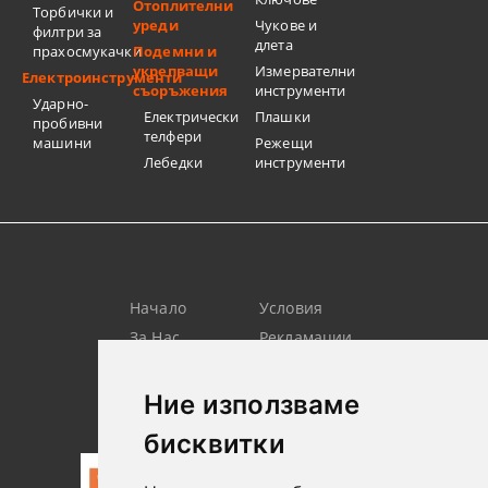
Отоплителни
Торбички и
уреди
Чукове и
филтри за
длета
прахосмукачки
Подемни и
укрепващи
Измервателни
Електроинструменти
съоръжения
инструменти
Ударно-
Електрически
Плашки
пробивни
телфери
машини
Режещи
Лебедки
инструменти
Начало
Условия
За Нас
Рекламации
Търсене
Контакт
Лични
Новини
Ние използваме
Данни
бисквитки