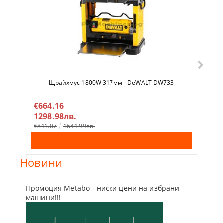
Щрайхмус 1800W 317мм - DeWALT DW733
Гайко
DCF9
€664.16
€32
1298.98лв.
638
€841.07
1644.99лв.
€342
Новини
Промоция Metabo - ниски цени на избрани
Бъди г
машини!!!
отсъпк
10 Мар