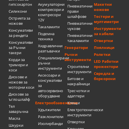
гипсокартон
Акумулаторни
Макетни
Пневматични
компресори и
ножове
Силикони
прави
компресори
шлайфове
Тестери и
Остриета за
12V
мултиметри
ножове
Пневматични
Такаламити
чукове
Инструменти
Консумативи
Подемна
за кабели
за рендета
Пневматични
техника
такаламити
Отвертки
Консумативи
Хидравлични
за Ръчни
Генератори
Поялници
разпъвачки
такери
Ръчни
Ролетки
Специализирани
Корди за
инструменти
LED Работни
ръчни
тримери и
Строителни
прожектори
инструменти
коси
инструменти
Свредла и
Аксесоари и
Дискове и
Битове и
боркорони
консумативи
ножове за
накрайници
за
моторни коси
автосервизно
Тресчотки и
Дискове за
оборудване
адаптери
ъглошлайф
Електрообзавеждане
Клещи
Тел
Удължители
Електротехнически
заваръчна
инструменти
Разклонители
Масла
Отвертки
Изолирбанди
Шкурки
Ключове