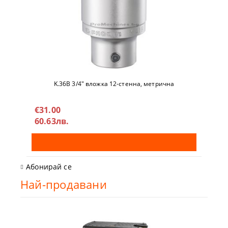
K.36B 3/4" вложкa 12-стeннa, метричнa
€31.00
60.63лв.
Абонирай се
Най-продавани