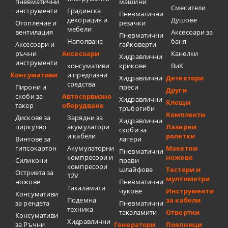
пневматични
машини
Смесители
инструменти
Градинска
Пневматични
декорация и
Душове
Отопление и
резачки
мебели
вентилация
Аксесоари за
Пневматични
Напояване
баня
Аксесоари и
гайковерти
ръчни
Аксесоари
Канелки
Хидравлични
инструменти
консумативи
крикове
ВиК
Консумативи
и предпазни
Хидравлични
Детектори
средства
Пирони и
преси
Други
скоби за
Автосервизно
Хидравлични
Клещи
такер
оборудване
тръбогиби
Комплекти
Дискове за
Зарядни за
Хидравлични
циркуляр
акумулатори
Лазерни
скоби за
и кабели
ролетки
Винтове за
лагери
гипсокартон
Акумулаторни
Макетни
Пневматични
компресори и
ножове
Силикони
прави
компресори
шлайфове
Тестери и
Остриета за
12V
мултиметри
ножове
Пневматични
Такаламити
чукове
Инструменти
Консумативи
Подемна
за кабели
за рендета
Пневматични
техника
такаламити
Отвертки
Консумативи
Хидравлични
за Ръчни
Генератори
Поялници