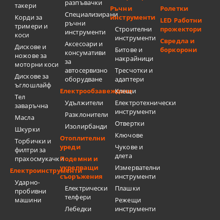
разпъвачки
такери
Ръчни
Ролетки
Специализирани
Корди за
инструменти
LED Работни
ръчни
тримери и
Строителни
прожектори
инструменти
коси
инструменти
Свредла и
Аксесоари и
Дискове и
Битове и
боркорони
консумативи
ножове за
накрайници
за
моторни коси
автосервизно
Тресчотки и
Дискове за
оборудване
адаптери
ъглошлайф
Електрообзавеждане
Клещи
Тел
Удължители
Електротехнически
заваръчна
инструменти
Разклонители
Масла
Отвертки
Изолирбанди
Шкурки
Ключове
Отоплителни
Торбички и
уреди
Чукове и
филтри за
длета
прахосмукачки
Подемни и
укрепващи
Измервателни
Електроинструменти
съоръжения
инструменти
Ударно-
Електрически
Плашки
пробивни
телфери
машини
Режещи
Лебедки
инструменти