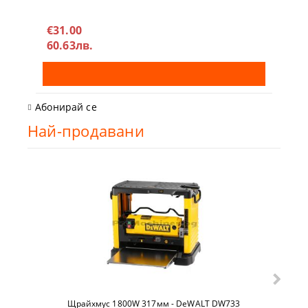
€31.00
60.63лв.
Абонирай се
Най-продавани
Щрайхмус 1800W 317мм - DeWALT DW733
Гайко