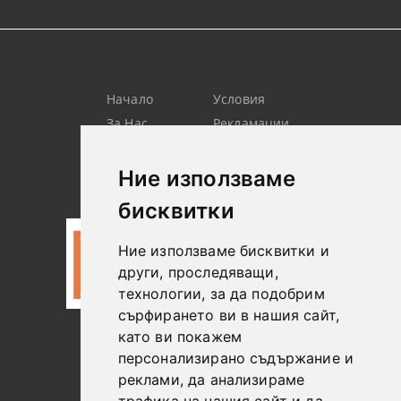
Начало
Условия
За Нас
Рекламации
Търсене
Контакт
Лични
Новини
Ние използваме
Данни
бисквитки
Ние използваме бисквитки и
други, проследяващи,
технологии, за да подобрим
сърфирането ви в нашия сайт,
като ви покажем
0887306604
персонализирано съдържание и
реклами, да анализираме