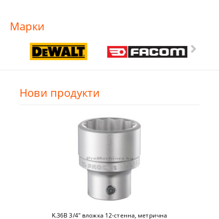
Марки
Нови продукти
K.36B 3/4" вложкa 12-стeннa, метричнa