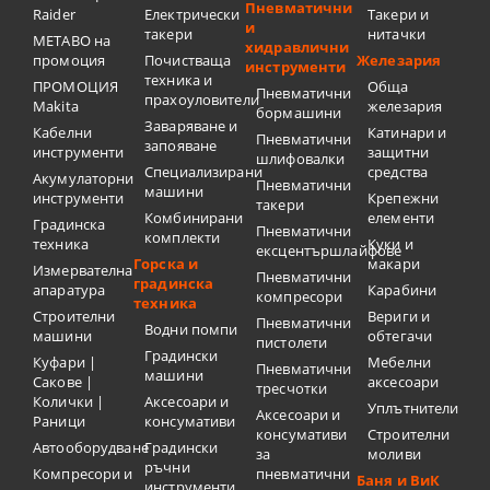
Пневматични
Raider
Електрически
Такери и
и
такери
нитачки
METABO на
хидравлични
промоция
Почистваща
Железария
инструменти
техника и
ПРОМОЦИЯ
Обща
Пневматични
прахоуловители
Makita
железария
бормашини
Заваряване и
Кабелни
Катинари и
Пневматични
запояване
инструменти
защитни
шлифовалки
Специализирани
средства
Акумулаторни
Пневматични
машини
инструменти
Крепежни
такери
Комбинирани
елементи
Градинска
Пневматични
комплекти
техника
Куки и
ексцентършлайфове
Горска и
макари
Измервателна
Пневматични
градинска
апаратура
Карабини
компресори
техника
Строителни
Вериги и
Пневматични
Водни помпи
машини
обтегачи
пистолети
Градински
Куфари |
Мебелни
Пневматични
машини
Сакове |
аксесоари
тресчотки
Колички |
Аксесоари и
Уплътнители
Аксесоари и
Раници
консумативи
консумативи
Строителни
Автооборудване
Градински
за
моливи
ръчни
Компресори и
пневматични
Баня и ВиК
инструменти