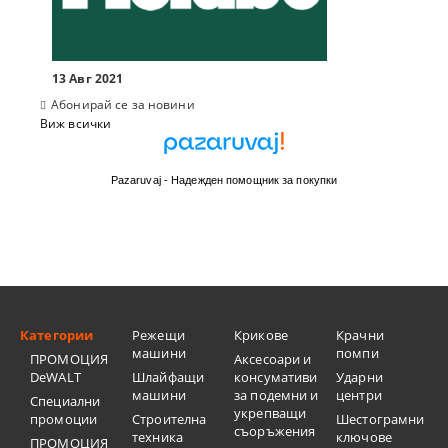
13 Авг 2021
Абонирай се за новини
Виж всички
Pazaruvaj - Надежден помощник за покупки
Категории
Режещи
Крикове
Крачни
машини
помпи
ПРОМОЦИЯ
Аксесоари и
DeWALT
Шлайфащи
консумативи
Ударни
машини
за подемни и
центри
Специални
укрепващи
промоции
Строителна
Шестограмни
съоръжения
техника
ключове
ПРОМОЦИЯ