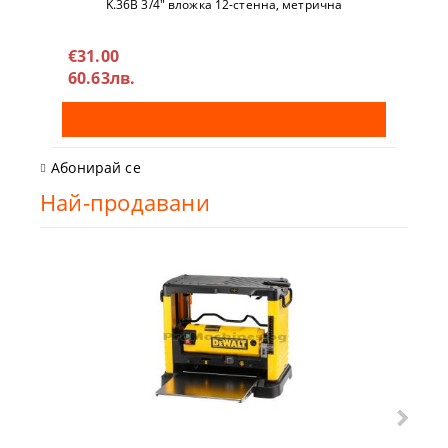
K.36B 3/4" вложкa 12-стeннa, метричнa
€31.00
60.63лв.
Абонирай се
Най-продавани