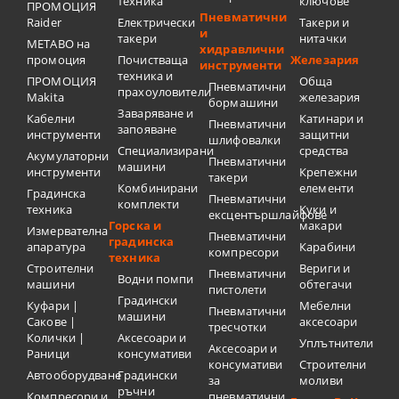
техника
ключове
ПРОМОЦИЯ
Пневматични
Raider
Електрически
Такери и
и
такери
нитачки
METABO на
хидравлични
промоция
Почистваща
Железария
инструменти
техника и
ПРОМОЦИЯ
Обща
Пневматични
прахоуловители
Makita
железария
бормашини
Заваряване и
Кабелни
Катинари и
Пневматични
запояване
инструменти
защитни
шлифовалки
Специализирани
средства
Акумулаторни
Пневматични
машини
инструменти
Крепежни
такери
Комбинирани
елементи
Градинска
Пневматични
комплекти
техника
Куки и
ексцентършлайфове
Горска и
макари
Измервателна
Пневматични
градинска
апаратура
Карабини
компресори
техника
Строителни
Вериги и
Пневматични
Водни помпи
машини
обтегачи
пистолети
Градински
Куфари |
Мебелни
Пневматични
машини
Сакове |
аксесоари
тресчотки
Колички |
Аксесоари и
Уплътнители
Аксесоари и
Раници
консумативи
консумативи
Строителни
Автооборудване
Градински
за
моливи
ръчни
Компресори и
пневматични