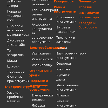
за Ръчни
Генератори
Поялници
разпъвачки
такери
Ръчни
Ролетки
Специализирани
Корди за
инструменти
LED Работни
ръчни
тримери и
Строителни
прожектори
инструменти
коси
инструменти
Свредла и
Аксесоари и
Дискове и
Битове и
боркорони
консумативи
ножове за
накрайници
за
моторни коси
автосервизно
Тресчотки и
Дискове за
оборудване
адаптери
ъглошлайф
Електрообзавеждане
Клещи
Тел
Удължители
Електротехнически
заваръчна
инструменти
Разклонители
Масла
Отвертки
Изолирбанди
Шкурки
Ключове
Отоплителни
Торбички и
уреди
Чукове и
филтри за
длета
прахосмукачки
Подемни и
укрепващи
Измервателни
Електроинструменти
съоръжения
инструменти
Ударно-
Електрически
Плашки
пробивни
телфери
машини
Режещи
Лебедки
инструменти