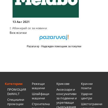
13 Авг 2021
Абонирай се за новини
Виж всички
Pazaruvaj - Надежден помощник за покупки
Категории
Режещи
Крикове
Крачни
машини
помпи
ПРОМОЦИЯ
Аксесоари и
DeWALT
Шлайфащи
консумативи
Ударни
машини
за подемни и
центри
Специални
укрепващи
промоции
Строителна
Шестограмни
съоръжения