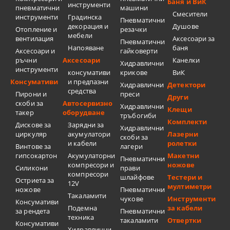
Баня и ВиК
инструменти
пневматични
машини
Смесители
инструменти
Градинска
Пневматични
декорация и
Душове
Отопление и
резачки
мебели
вентилация
Аксесоари за
Пневматични
Напояване
баня
Аксесоари и
гайковерти
ръчни
Аксесоари
Канелки
Хидравлични
инструменти
консумативи
крикове
ВиК
Консумативи
и предпазни
Хидравлични
Детектори
средства
Пирони и
преси
Други
скоби за
Автосервизно
Хидравлични
Клещи
такер
оборудване
тръбогиби
Комплекти
Дискове за
Зарядни за
Хидравлични
циркуляр
акумулатори
Лазерни
скоби за
и кабели
ролетки
Винтове за
лагери
гипсокартон
Акумулаторни
Макетни
Пневматични
компресори и
ножове
Силикони
прави
компресори
шлайфове
Тестери и
Остриета за
12V
мултиметри
ножове
Пневматични
Такаламити
чукове
Инструменти
Консумативи
Подемна
за кабели
за рендета
Пневматични
техника
такаламити
Отвертки
Консумативи
Хидравлични