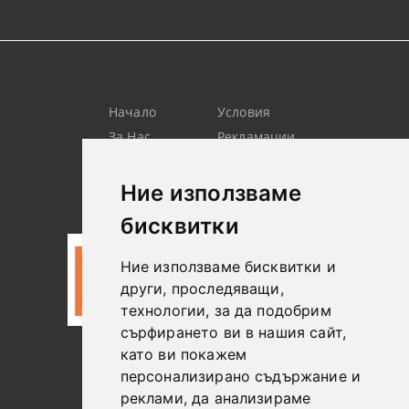
Начало
Условия
За Нас
Рекламации
Търсене
Контакт
Лични
Новини
Ние използваме
Данни
бисквитки
Ние използваме бисквитки и
други, проследяващи,
технологии, за да подобрим
сърфирането ви в нашия сайт,
като ви покажем
0887306604
персонализирано съдържание и
реклами, да анализираме