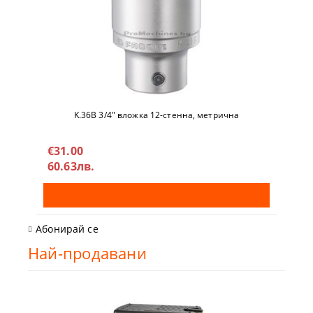
K.36B 3/4" вложкa 12-стeннa, метричнa
€31.00
60.63лв.
Абонирай се
Най-продавани