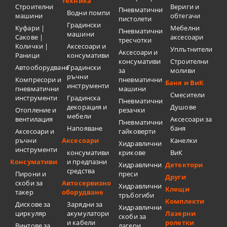
техника
Строителни
Вериги и
Пневматични
Водни помпи
машини
обтегачи
пистолети
Градински
Куфари |
Мебелни
Пневматични
машини
Сакове |
аксесоари
тресчотки
Колички |
Аксесоари и
Уплътнители
Аксесоари и
Раници
консумативи
консумативи
Строителни
Автооборудване
Градински
за
моливи
ръчни
Компресори и
пневматични
Баня и ВиК
инструменти
пневматични
машини
Смесители
инструменти
Градинска
Пневматични
декорация и
Душове
Отопление и
резачки
мебели
вентилация
Аксесоари за
Пневматични
Напояване
баня
Аксесоари и
гайковерти
ръчни
Аксесоари
Канелки
Хидравлични
инструменти
консумативи
крикове
ВиК
Консумативи
и предпазни
Хидравлични
Детектори
средства
Пирони и
преси
Други
скоби за
Автосервизно
Хидравлични
Клещи
такер
оборудване
тръбогиби
Комплекти
Дискове за
Зарядни за
Хидравлични
циркуляр
акумулатори
Лазерни
скоби за
и кабели
ролетки
Винтове за
лагери