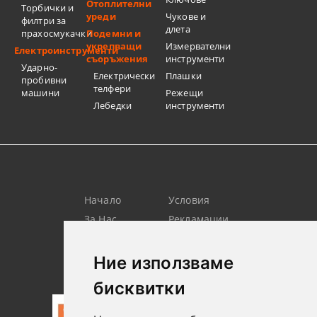
Отоплителни
Торбички и
уреди
Чукове и
филтри за
длета
прахосмукачки
Подемни и
укрепващи
Измервателни
Електроинструменти
съоръжения
инструменти
Ударно-
Електрически
Плашки
пробивни
телфери
машини
Режещи
Лебедки
инструменти
Начало
Условия
За Нас
Рекламации
Търсене
Контакт
Лични
Новини
Ние използваме
Данни
бисквитки