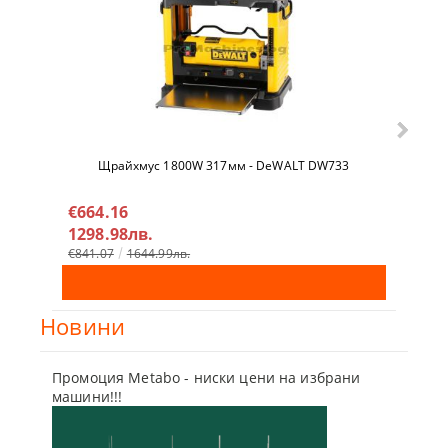
Щрайхмус 1800W 317мм - DeWALT DW733
Гайко
DCF9
€664.16
€32
1298.98лв.
638
€841.07
1644.99лв.
€342
Новини
Промоция Metabo - ниски цени на избрани
Бъди г
машини!!!
отсъпк
10 Мар