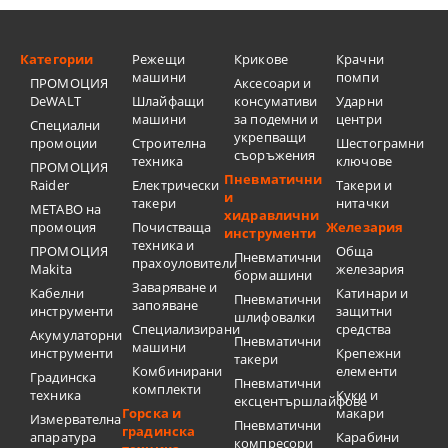
Категории
Режещи
Крикове
Крачни
машини
помпи
ПРОМОЦИЯ
Аксесоари и
DeWALT
Шлайфащи
консумативи
Ударни
машини
за подемни и
центри
Специални
укрепващи
промоции
Строителна
Шестограмни
съоръжения
техника
ключове
ПРОМОЦИЯ
Пневматични
Raider
Електрически
Такери и
и
такери
нитачки
METABO на
хидравлични
промоция
Почистваща
Железария
инструменти
техника и
ПРОМОЦИЯ
Обща
Пневматични
прахоуловители
Makita
железария
бормашини
Заваряване и
Кабелни
Катинари и
Пневматични
запояване
инструменти
защитни
шлифовалки
Специализирани
средства
Акумулаторни
Пневматични
машини
инструменти
Крепежни
такери
Комбинирани
елементи
Градинска
Пневматични
комплекти
техника
Куки и
ексцентършлайфове
Горска и
макари
Измервателна
Пневматични
градинска
апаратура
Карабини
компресори