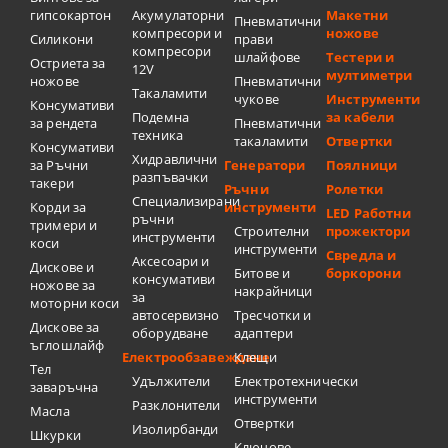
гипсокартон
Акумулаторни
Макетни
Пневматични
компресори и
ножове
Силикони
прави
компресори
шлайфове
Тестери и
Остриета за
12V
мултиметри
ножове
Пневматични
Такаламити
чукове
Инструменти
Консумативи
Подемна
за кабели
за рендета
Пневматични
техника
такаламити
Отвертки
Консумативи
Хидравлични
за Ръчни
Генератори
Поялници
разпъвачки
такери
Ръчни
Ролетки
Специализирани
Корди за
инструменти
LED Работни
ръчни
тримери и
Строителни
прожектори
инструменти
коси
инструменти
Свредла и
Аксесоари и
Дискове и
Битове и
боркорони
консумативи
ножове за
накрайници
за
моторни коси
автосервизно
Тресчотки и
Дискове за
оборудване
адаптери
ъглошлайф
Електрообзавеждане
Клещи
Тел
Удължители
Електротехнически
заваръчна
инструменти
Разклонители
Масла
Отвертки
Изолирбанди
Шкурки
Ключове