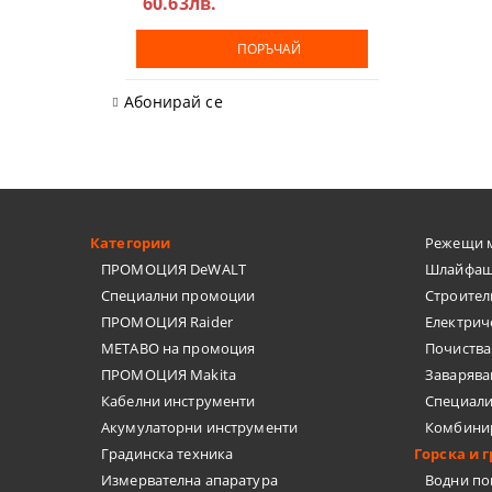
60.63лв.
ТЕЛЕНИ ЧЕ
ПОРЪЧАЙ
НИТАЧКИ
Абонирай се
МЕНГЕМЕТА
ПАТРОННИ
ДРУГИ
Категории
Режещи 
БРАДВИ
ПРОМОЦИЯ DeWALT
Шлайфащ
Специални промоции
Строител
КАТИНАРИ
ПРОМОЦИЯ Raider
Електрич
METABO на промоция
Почиства
МАШИНИ З
ПРОМОЦИЯ Makita
Заварява
Кабелни инструменти
Специал
Акумулаторни инструменти
Комбини
Градинска техника
Горска и 
Измервателна апаратура
Водни п