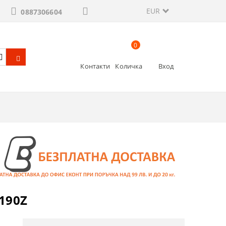
EUR
0887306604
0
Контакти
Количка
Вход
190Z