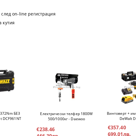
СКИ ТАКЕРИ
ДЕТА
 след on-line регистрация
ЕЛНИ ЕЛЕКТРОИНСТРУМЕНТИ
ЕРИ
а кутия
И
МАГАРЕТА
2372Nm БЕЗ
Винтоверт + имп
Електрически телфер 1800W
lt DCF961NT
DeWalt 
500/1000кг - Daewoo
DAHST500/1000
€357.40
€238.46
КАЧИ
699.01лв.
466.39лв.