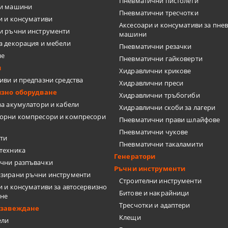
Пневматични пистолети
ки машини
Пневматични тресчотки
и и консумативи
Аксесоари и консумативи за пне
и ръчни инструменти
машини
а декорация и мебели
Пневматични резачки
не
Пневматични гайковерти
и
Хидравлични крикове
иви и предпазни средства
Хидравлични преси
изно оборудване
Хидравлични тръбогиби
за акумулатори и кабели
Хидравлични скоби за лагери
орни компресори и компресори
Пневматични прави шлайфове
Пневматични чукове
ти
Пневматични такаламити
техника
Генератори
чни разпъвачки
Ръчни инструменти
зирани ръчни инструменти
Строителни инструменти
и и консумативи за автосервизно
Битове и накрайници
ане
Тресчотки и адаптери
бзавеждане
Клещи
ели