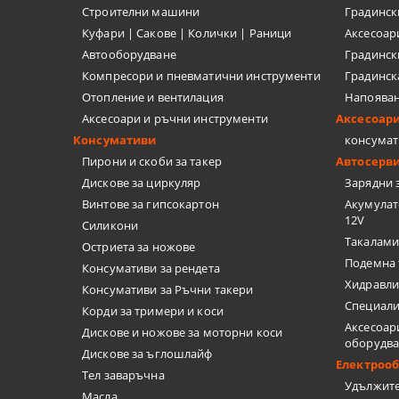
Строителни машини
Градинс
Куфари | Сакове | Колички | Раници
Аксесоар
Автооборудване
Градинск
Компресори и пневматични инструменти
Градинск
Отопление и вентилация
Напоява
Аксесоари и ръчни инструменти
Аксесоар
Консумативи
консумат
Пирони и скоби за такер
Автосерв
Дискове за циркуляр
Зарядни 
Винтове за гипсокартон
Акумулат
12V
Силикони
Такалами
Остриета за ножове
Подемна 
Консумативи за рендета
Хидравли
Консумативи за Ръчни такери
Специали
Корди за тримери и коси
Аксесоар
Дискове и ножове за моторни коси
оборудв
Дискове за ъглошлайф
Електроо
Тел заваръчна
Удължит
Масла