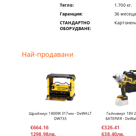
Тегло:
1.700
кг.
ЕЛЕКТРИЧЕ
РЪЧНИ РЕН
Гаранция:
36 месеца
ДРУГИ КАБ
РЪЧНИ ТАК
СТАНДАРТНО
Картонен
ОБОРУДВАНЕ:
СВРЕДЛА
СМЕСИТЕЛ
Най-продавани
СТОЙКИ И 
СТОЙКИ
СТЯГИ
ТРИОНИ
Щрайхмус 1800W 317мм - DeWALT
Гайковерт 18V 
DW733
БАТЕРИЯ - DeWa
ЧУКОВЕ
€664.16
€326.41
ШИЛА И СЕ
1298.98лв.
638.40лв.