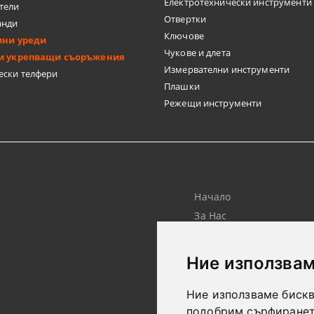
Електротехнически инструменти
тели
Отвертки
анди
Ключове
лни уреди
Чукове и длета
и укрепващи съоръжения
Измервателни инструменти
ески телфери
Плашки
Режещи инструменти
Начало
За Нас
Търсене
Лични Данни
Ние използвам
Ние използваме бискв
подобрим сърфирането