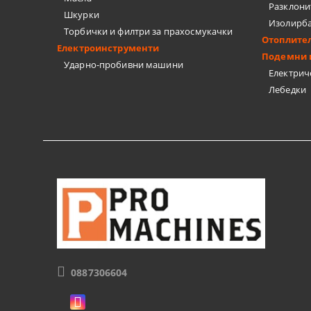
Разклони
Шкурки
Изолирб
Торбички и филтри за прахосмукачки
Отоплите
Електроинструменти
Подемни 
Ударно-пробивни машини
Електрич
Лебедки
0887306604