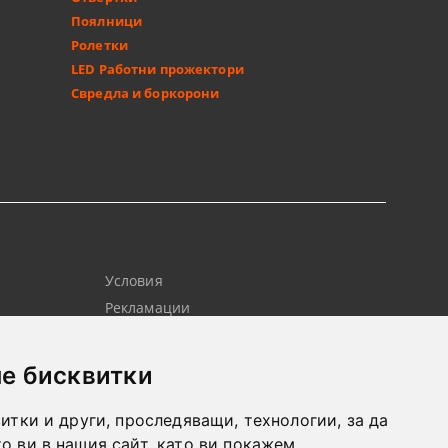
Поялници
Ролетки
LED Работни прожектори
Свредла и боркорони
Условия
Рекламации
Контакт
Новини
е бисквитки
итки и други, проследяващи, технологии, за да
 ви в нашия сайт, като ви покажем