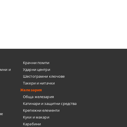
Крачни помпи
емни и
Ударни центри
Шестограмни ключове
Такери и нитачки
Железария
Обща железария
Катинари и защитни средства
Крепежни елементи
ве
Куки и макари
Карабини