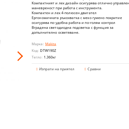
РНИ ПЕРФОРАТОРИ
ВОДА
ИВЕЛИРИ
РКАЧКИ
Компактният и лек дизайн осигурява отлично управле
маневреност при работа с инструмента.
Компактен и лек 4-полюсен двигател
РНИ ПРОБОДНИ ТРИОНИ
РИ
НИ ПОМПИ
ОЛЕТКИ
И
Ергономичната ръкохватка с меко гумено покритие
осигурява по-удобна работа и по-голям контрол
ОРНИ ЪГЛОШЛАЙФИ
 ЗА ГОРЕЩ ВЪЗДУХ
И ВОДНИ ПОМПИ
РИ
Вградена светодиодна подсветка с функция за
допълнително осветяване.
 ЗАРЯДНИ УСТРОЙСТВА
 ТРИОНИ
СИСТЕМИ
 ТЕХНИКА
АГЕРИ I ШАРНИРИ I ПРУЖИНИ
РИ
Марка:
Makita
Код:
DTW190Z
И
ЙКИ
АН ЗА ДВИГАТЕЛ I ДОЗЕР
ЧНИ ИНСТРУМЕНТИ
Тегло:
1.360
кг
ОРНИ ОСЦИЛИРАЩИ МАШИНИ
И
И
 ТЕЛФЕРИ
А ИНСТРУМЕНТИ I ЛЕЖАНКИ I СТОЛОВЕ
СКОБИ ЗА ТАКЕР
Изпрати на приятел
Сравни
ОРНИ ШЛАЙФМАШИНИ
НИ МАШИНИ
И
ВИ СТЪЛБИ
СТРОЙСТВА
ЮЧОВЕ
А ЦИРКУЛЯР
РНИ ТАКЕРИ
ФИ
 МОТОРНИ КОСИ
ЛИЧКИ
И ЗА ГУМИ
ЮЧОВЕ КОМПЛЕКТИ
А ГИПСОКАРТОН
РНИ ПИСТОЛЕТИ ЗА СИЛИКОН
КАЧКИ
РАЧИ И ВЪЗДУХОДУВКИ
И КОМПЛЕКТИ
ОРНИ ПРАХОСМУКАЧКИ
 ПРЪСКАЧКИ
И - TORX
ЗА НОЖОВЕ