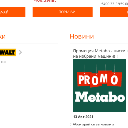
.
€490.33
959.0
ПОРЪЧАЙ
ЪЧАЙ
П
И ШЛЕМОВЕ
ки
Новини
ШЕНИ ЗА ЛАЗЕР
ПИ ЗА ТЕЧНОСТИ
Промоция Metabo - ниски 
на избрани машини!!!
чки
ЛОМЕР, ПРАВ ЪГЪЛ
 ЗА СИЛИКОН
 ЗА ВОДОСТРУЙКИ
, ФРЕЗИ, ЩАНЦИ, ЗЕНКЕРИ
13 Авг 2021
Абонирай се за новини