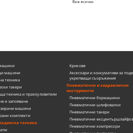
ТКИ
Виж всички
ЦИ
машини
Крикове
и машини
Аксесоари и консумативи за под
укрепващи съоръжения
на техника
Пневматични и хидравлични
ески такери
инструменти
ща техника и прахоуловители
А ПЛОЧКИ
Пневматични бормашини
не и запояване
Пневматични шлифовалки
изирани машини
Пневматични такери
рани комплекти
Пневматични ексцентършлайфо
градинска техника
Пневматични компресори
омпи