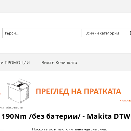
чки ПРОМОЦИИ
Вижте Количката
РНИ ВИНТОВЕРТИ
РНИ ГАЙКОВЕРТИ
НИ
РНИ ОТВЕРТКИ
И
 ДЪРВА
ни гайковерти
 190Nm /без батерии/ - Makita DTW
РНИ ЦИРКУЛЯРИ
И
 ТРЕВА
Ниско тегло и изключителна ударна сила.