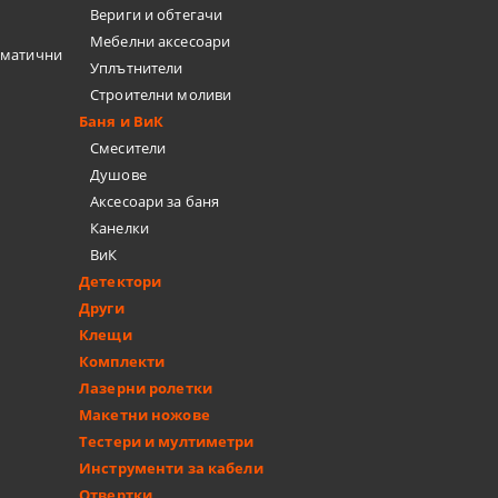
Вериги и обтегачи
Мебелни аксесоари
вматични
Уплътнители
Строителни моливи
Баня и ВиК
Смесители
Душове
Аксесоари за баня
Канелки
ВиК
Детектори
Други
Клещи
Комплекти
Лазерни ролетки
Макетни ножове
Тестери и мултиметри
Инструменти за кабели
Отвертки