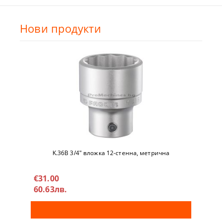
Нови продукти
K.36B 3/4" вложкa 12-стeннa, метричнa
€31.00
60.63лв.