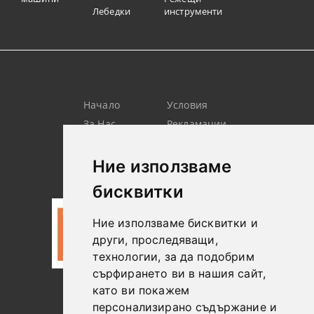
Лебедки
инструменти
Начало
Условия
За Нас
Рекламации
Търсене
Контакт
Лични
Новини
Ние използваме
Данни
бисквитки
Ние използваме бисквитки и
други, проследяващи,
технологии, за да подобрим
сърфирането ви в нашия сайт,
като ви покажем
0887306604
персонализирано съдържание и