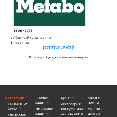
13 Авг 2021
Абонирай се за новини
Виж всички
Pazaruvaj - Надежден помощник за покупки
Категории
Режещи
Крикове
Крачни
машини
помпи
ПРОМОЦИЯ
Аксесоари и
DeWALT
Шлайфащи
консумативи
Ударни
машини
за подемни и
центри
Специални