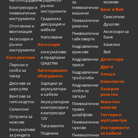
за
моливи
ръчни
Компресори и
пневматични
Баня и ВиК
инструменти
пневматични
машини
Смесители
инструменти
Градинска
Пневматични
декорация и
Душове
Отопление и
резачки
мебели
вентилация
Аксесоари за
Пневматични
Напояване
баня
Аксесоари и
гайковерти
ръчни
Аксесоари
Канелки
Хидравлични
инструменти
консумативи
крикове
ВиК
Консумативи
и предпазни
Хидравлични
Детектори
средства
Пирони и
преси
Други
скоби за
Автосервизно
Хидравлични
Клещи
такер
оборудване
тръбогиби
Комплекти
Дискове за
Зарядни за
Хидравлични
циркуляр
акумулатори
Лазерни
скоби за
и кабели
ролетки
Винтове за
лагери
гипсокартон
Акумулаторни
Макетни
Пневматични
компресори и
ножове
Силикони
прави
компресори
шлайфове
Тестери и
Остриета за
12V
мултиметри
ножове
Пневматични
Такаламити
чукове
Инструменти
Консумативи
Подемна
за кабели
за рендета
Пневматични