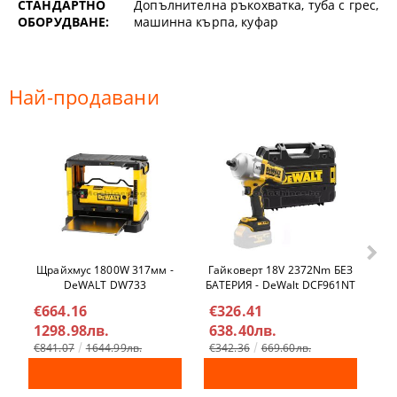
СТАНДАРТНО
Допълнителна ръкохватка, туба с грес,
ОБОРУДВАНЕ:
машинна кърпа, куфар
Най-продавани
Щрайхмус 1800W 317мм -
Гайковерт 18V 2372Nm БЕЗ
Ел
DeWALT DW733
БАТЕРИЯ - DeWalt DCF961NT
€664.16
€326.41
€
1298.98лв.
638.40лв.
4
€841.07
1644.99лв.
€342.36
669.60лв.