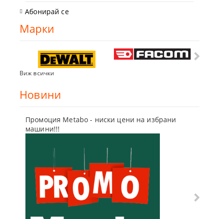
Абонирай се
Марки
Виж всички
Новини
Промоция Metabo - ниски цени на избрани
Бъди г
машини!!!
отсъпк
10 Мар