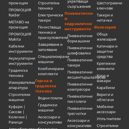
укрепващи
промоции
Строителна
Шестограмни
съоръжения
техника
ключове
ПРОМОЦИЯ
Пневматични
Raider
Електрически
Такери и
и
такери
нитачки
METABO на
хидравлични
промоция
Почистваща
Железария
инструменти
техника и
ПРОМОЦИЯ
Обща
Пневматични
прахоуловители
Makita
железария
бормашини
Заваряване и
Кабелни
Катинари и
Пневматични
запояване
инструменти
защитни
шлифовалки
Специализирани
средства
Акумулаторни
Пневматични
машини
инструменти
Крепежни
такери
Комбинирани
елементи
Градинска
Пневматични
комплекти
техника
Куки и
ексцентършлайфове
Горска и
макари
Измервателна
Пневматични
градинска
апаратура
Карабини
компресори
техника
Строителни
Вериги и
Пневматични
Водни помпи
машини
обтегачи
пистолети
Градински
Куфари |
Мебелни
Пневматични
машини
Сакове |
аксесоари
тресчотки
Колички |
Аксесоари и
Уплътнители
Аксесоари и
Раници
консумативи
консумативи
Строителни
Автооборудване
Градински