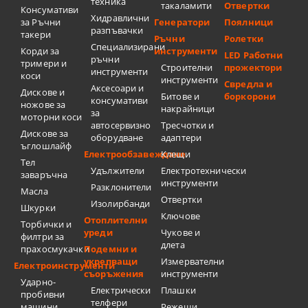
техника
такаламити
Отвертки
Консумативи
Хидравлични
за Ръчни
Генератори
Поялници
разпъвачки
такери
Ръчни
Ролетки
Специализирани
Корди за
инструменти
LED Работни
ръчни
тримери и
Строителни
прожектори
инструменти
коси
инструменти
Свредла и
Аксесоари и
Дискове и
Битове и
боркорони
консумативи
ножове за
накрайници
за
моторни коси
автосервизно
Тресчотки и
Дискове за
оборудване
адаптери
ъглошлайф
Електрообзавеждане
Клещи
Тел
Удължители
Електротехнически
заваръчна
инструменти
Разклонители
Масла
Отвертки
Изолирбанди
Шкурки
Ключове
Отоплителни
Торбички и
уреди
Чукове и
филтри за
длета
прахосмукачки
Подемни и
укрепващи
Измервателни
Електроинструменти
съоръжения
инструменти
Ударно-
Електрически
Плашки
пробивни
телфери
машини
Режещи