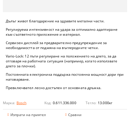
Дълъг живот благодарение на здравите метални части.
Регулируема интензивност на удара за оптимално адаптиране
към съответното приложение и материал.
Сервизен дисплей за предварително предупреждение за
необходимостта от подмяна на въглеродните четки.
Vario-Lock: 12 пъти регулиране на положението на длето, за да
отговаря на работната ситуация (например, когато използвате
длето за плочки).
Постоянната електроника поддържа постоянна мощност дори при
натоварване.
Превключвател лесно достъпен от основната дръжка.
Марка:
Bosch
Код:
0.611.336.000
Тегло:
13.000
кг
Изпрати на приятел
Сравни