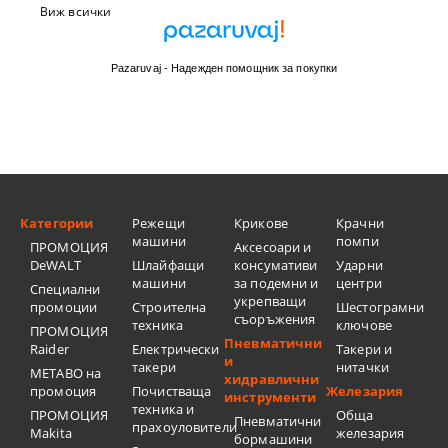
Виж всички
Pazaruvaj - Надежден помощник за покупки
Категории
Режещи
Крикове
Крачни
машини
помпи
ПРОМОЦИЯ
Аксесоари и
DeWALT
Шлайфащи
консумативи
Ударни
машини
за подемни и
центри
Специални
укрепващи
промоции
Строителна
Шестограмни
съоръжения
техника
ключове
ПРОМОЦИЯ
Пневматични
Raider
Електрически
Такери и
и
такери
нитачки
METABO на
хидравлични
промоция
Почистваща
Железария
инструменти
техника и
ПРОМОЦИЯ
Обща
Пневматични
прахоуловители
Makita
железария
бормашини