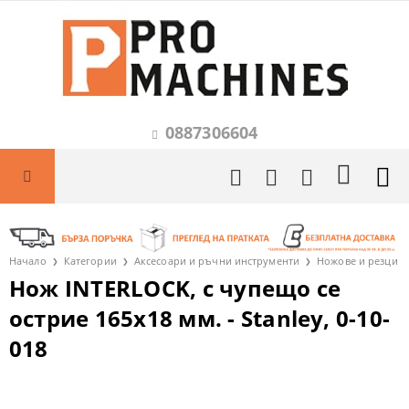
0887306604
Начало
Категории
Аксесоари и ръчни инструменти
Ножове и резци
Нож INTERLOCK, с чупещо се
острие 165х18 мм. - Stanley, 0-10-
018