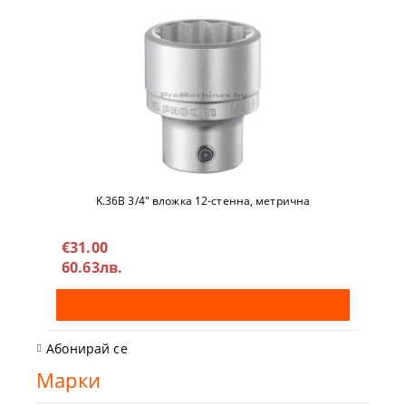
K.36B 3/4" вложкa 12-стeннa, метричнa
€31.00
60.63лв.
Абонирай се
Марки