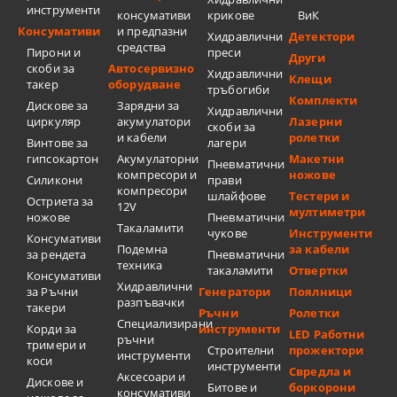
инструменти
консумативи
крикове
ВиК
Консумативи
и предпазни
Хидравлични
Детектори
средства
Пирони и
преси
Други
скоби за
Автосервизно
Хидравлични
Клещи
такер
оборудване
тръбогиби
Комплекти
Дискове за
Зарядни за
Хидравлични
циркуляр
акумулатори
Лазерни
скоби за
и кабели
ролетки
Винтове за
лагери
гипсокартон
Акумулаторни
Макетни
Пневматични
компресори и
ножове
Силикони
прави
компресори
шлайфове
Тестери и
Остриета за
12V
мултиметри
ножове
Пневматични
Такаламити
чукове
Инструменти
Консумативи
Подемна
за кабели
за рендета
Пневматични
техника
такаламити
Отвертки
Консумативи
Хидравлични
за Ръчни
Генератори
Поялници
разпъвачки
такери
Ръчни
Ролетки
Специализирани
Корди за
инструменти
LED Работни
ръчни
тримери и
Строителни
прожектори
инструменти
коси
инструменти
Свредла и
Аксесоари и
Дискове и
Битове и
боркорони
консумативи