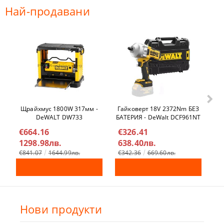
Най-продавани
Щрайхмус 1800W 317мм -
Гайковерт 18V 2372Nm БЕЗ
Ел
DeWALT DW733
БАТЕРИЯ - DeWalt DCF961NT
€664.16
€326.41
€
1298.98лв.
638.40лв.
4
€841.07
1644.99лв.
€342.36
669.60лв.
Нови продукти