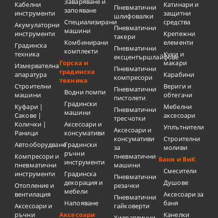
Заваряване и
Кабелни
Катинари и
Пневматични
запояване
инструменти
защитни
шлифовалки
Специализирани
средства
Акумулаторни
Пневматични
машини
инструменти
Крепежни
такери
Комбинирани
елементи
Градинска
Пневматични
комплекти
техника
Куки и
ексцентършлайфове
Горска и
макари
Измервателна
Пневматични
градинска
апаратура
Карабини
компресори
техника
Строителни
Вериги и
Пневматични
Водни помпи
машини
обтегачи
пистолети
Градински
Куфари |
Мебелни
Пневматични
машини
Сакове |
аксесоари
тресчотки
Колички |
Аксесоари и
Уплътнители
Аксесоари и
Раници
консумативи
консумативи
Строителни
Автооборудване
Градински
за
моливи
ръчни
Компресори и
пневматични
Баня и ВиК
инструменти
пневматични
машини
Смесители
инструменти
Градинска
Пневматични
декорация и
Душове
Отопление и
резачки
мебели
вентилация
Аксесоари за
Пневматични
Напояване
баня
Аксесоари и
гайковерти
ръчни
Аксесоари
Канелки
Хидравлични