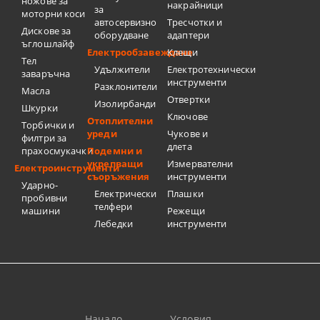
ножове за
накрайници
за
моторни коси
автосервизно
Тресчотки и
Дискове за
оборудване
адаптери
ъглошлайф
Електрообзавеждане
Клещи
Тел
Удължители
Електротехнически
заваръчна
инструменти
Разклонители
Масла
Отвертки
Изолирбанди
Шкурки
Ключове
Отоплителни
Торбички и
уреди
Чукове и
филтри за
длета
прахосмукачки
Подемни и
укрепващи
Измервателни
Електроинструменти
съоръжения
инструменти
Ударно-
Електрически
Плашки
пробивни
телфери
машини
Режещи
Лебедки
инструменти
Начало
Условия