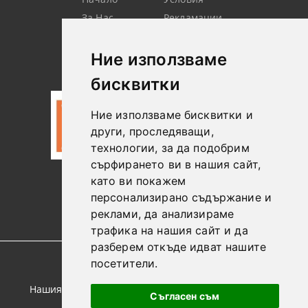
За Нас
Рекламации
Търсене
Контакт
Лични
Новини
Ние използваме
Данни
бисквитки
Ние използваме бисквитки и
други, проследяващи,
технологии, за да подобрим
сърфирането ви в нашия сайт,
като ви покажем
0887306604
персонализирано съдържание и
реклами, да анализираме
трафика на нашия сайт и да
разберем откъде идват нашите
посетители.
GDPR
Нашият онлайн магазин е 100% съобразен с GDPR.
Съгласен съм
Прочетете нашата политика