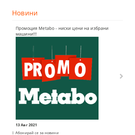
Новини
Промоция Metabo - ниски цени на избрани
Бъди г
машини!!!
отсъпк
10 Мар
13 Авг 2021
Абонирай се за новини