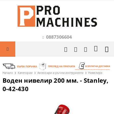
0887306604
Начало
Категории
Аксесоари и ръчни инструменти
Нивелири
Воден нивелир 200 мм. - Stanley,
0-42-430