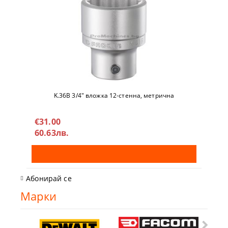
K.36B 3/4" вложкa 12-стeннa, метричнa
€31.00
60.63лв.
Абонирай се
Марки