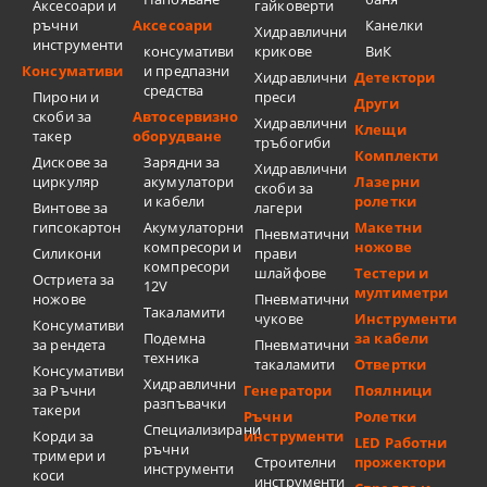
Аксесоари и
гайковерти
ръчни
Аксесоари
Канелки
Хидравлични
инструменти
консумативи
крикове
ВиК
Консумативи
и предпазни
Хидравлични
Детектори
средства
Пирони и
преси
Други
скоби за
Автосервизно
Хидравлични
Клещи
такер
оборудване
тръбогиби
Комплекти
Дискове за
Зарядни за
Хидравлични
циркуляр
акумулатори
Лазерни
скоби за
и кабели
ролетки
Винтове за
лагери
гипсокартон
Акумулаторни
Макетни
Пневматични
компресори и
ножове
Силикони
прави
компресори
шлайфове
Тестери и
Остриета за
12V
мултиметри
ножове
Пневматични
Такаламити
чукове
Инструменти
Консумативи
Подемна
за кабели
за рендета
Пневматични
техника
такаламити
Отвертки
Консумативи
Хидравлични
за Ръчни
Генератори
Поялници
разпъвачки
такери
Ръчни
Ролетки
Специализирани
Корди за
инструменти
LED Работни
ръчни
тримери и
Строителни
прожектори
инструменти
коси
инструменти