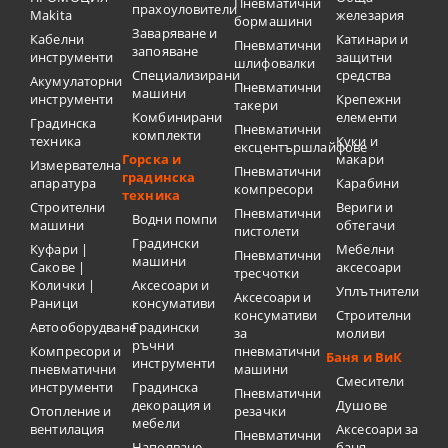
Пневматични
прахоуловители
Makita
железария
бормашини
Заваряване и
Кабелни
Катинари и
Пневматични
запояване
инструменти
защитни
шлифовалки
Специализирани
средства
Акумулаторни
Пневматични
машини
инструменти
Крепежни
такери
Комбинирани
елементи
Градинска
Пневматични
комплекти
техника
Куки и
ексцентършлайфове
Горска и
макари
Измервателна
Пневматични
градинска
апаратура
Карабини
компресори
техника
Строителни
Вериги и
Пневматични
Водни помпи
машини
обтегачи
пистолети
Градински
Куфари |
Мебелни
Пневматични
машини
Сакове |
аксесоари
тресчотки
Колички |
Аксесоари и
Уплътнители
Аксесоари и
Раници
консумативи
консумативи
Строителни
Автооборудване
Градински
за
моливи
ръчни
Компресори и
пневматични
Баня и ВиК
инструменти
пневматични
машини
Смесители
инструменти
Градинска
Пневматични
декорация и
Душове
Отопление и
резачки
мебели
вентилация
Аксесоари за
Пневматични
Напояване
баня