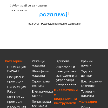
Абонирай се за новини
Виж всички
Pazaruvaj - Надежден помощник за покупки
Категории
Режещи
Крикове
Крачни
машини
помпи
ПРОМОЦИЯ
Аксесоари и
DeWALT
Шлайфащи
консумативи
Ударни
машини
за подемни и
центри
Специални
укрепващи
промоции
Строителна
Шестограмни
съоръжения
техника
ключове
ПРОМОЦИЯ
Пневматични
Raider
Електрически
Такери и
и
такери
нитачки
METABO на
хидравлични
промоция
Почистваща
Железария
инструменти
техника и
ПРОМОЦИЯ
Обща