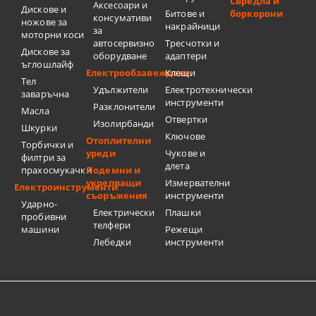
Свредла и
Аксесоари и
Дискове и
Битове и
боркорони
консумативи
ножове за
накрайници
за
моторни коси
автосервизно
Тресчотки и
Дискове за
оборудване
адаптери
ъглошлайф
Електрообзавеждане
Клещи
Тел
Удължители
Електротехнически
заваръчна
инструменти
Разклонители
Масла
Отвертки
Изолирбанди
Шкурки
Ключове
Отоплителни
Торбички и
уреди
Чукове и
филтри за
длета
прахосмукачки
Подемни и
укрепващи
Измервателни
Електроинструменти
съоръжения
инструменти
Ударно-
Електрически
Плашки
пробивни
телфери
машини
Режещи
Лебедки
инструменти