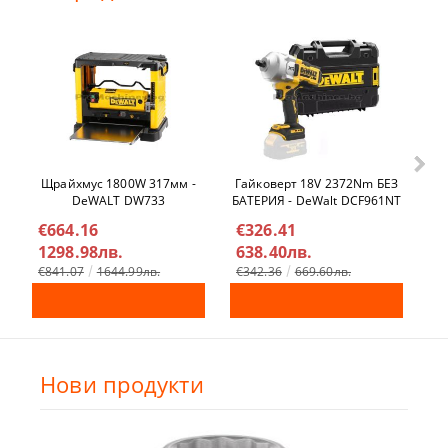
Щрайхмус 1800W 317мм -
Гайковерт 18V 2372Nm БЕЗ
Ел
DeWALT DW733
БАТЕРИЯ - DeWalt DCF961NT
€664.16
€326.41
€
1298.98лв.
638.40лв.
4
€841.07
1644.99лв.
€342.36
669.60лв.
Нови продукти