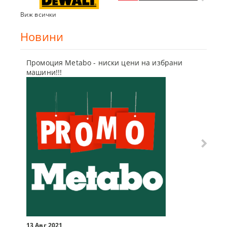
Виж всички
Новини
Промоция Metabo - ниски цени на избрани
Бъди г
машини!!!
отсъпк
10 Мар
13 Авг 2021