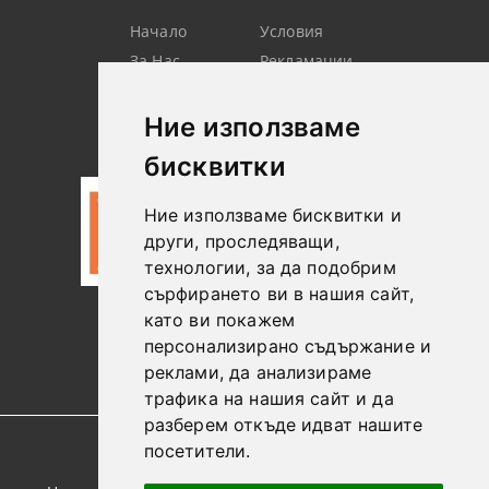
Начало
Условия
За Нас
Рекламации
Търсене
Контакт
Лични
Новини
Ние използваме
Данни
бисквитки
Ние използваме бисквитки и
други, проследяващи,
технологии, за да подобрим
сърфирането ви в нашия сайт,
като ви покажем
0887306604
персонализирано съдържание и
реклами, да анализираме
трафика на нашия сайт и да
разберем откъде идват нашите
посетители.
GDPR