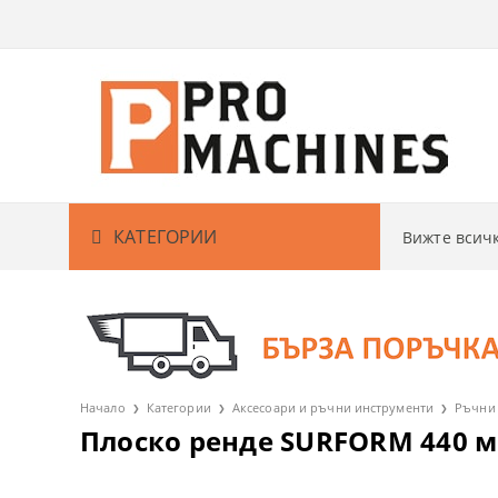
КАТЕГОРИИ
Вижте вси
Акумулаторни машини
АКУМУЛАТО
Кабелни машини
АКУМУЛАТО
БОРМАШИ
Градина
АКУМУЛАТО
ВИНТОВЕРТ
РЕЗАЧКИ ЗА
Начало
Категории
Аксесоари и ръчни инструменти
Ръчни 
Плоско ренде SURFORM 440 мм.
Измервателни уреди
АКУМУЛАТО
ГАЙКОВЕРТ
КОСАЧКИ ЗА
ДЕТЕКТОРИ