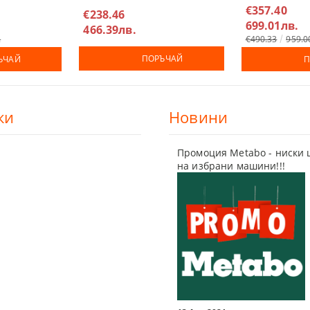
DAHST500/1000
€357.40
€238.46
СКИ ТАКЕРИ
ДЕТА
699.01лв.
466.39лв.
.
€490.33
959.0
ЕЛНИ ЕЛЕКТРОИНСТРУМЕНТИ
ЕРИ
ПОРЪЧАЙ
ЪЧАЙ
П
ки
Новини
И
МАГАРЕТА
Промоция Metabo - ниски 
на избрани машини!!!
КАЧИ