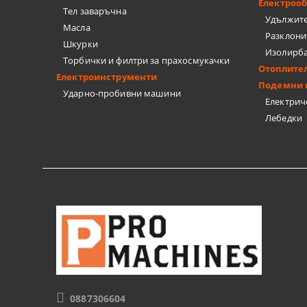
Електроо
Тел заваръчна
Удължит
Масла
Разклони
Шкурки
Изолирб
Торбички и филтри за прахосмукачки
Отоплите
Електроинструменти
Подемни 
Ударно-пробивни машини
Електрич
Лебедки
0887306604