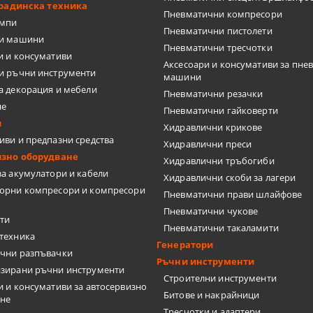
ТКИ
градинска техника
Пневматични компресори
омпи
Пневматични пистолети
ки машини
Пневматични тресчотки
и и консумативи
Аксесоари и консумативи за пне
и ръчни инструменти
машини
а декорация и мебели
Пневматични резачки
ЦИ
не
Пневматични гайковерти
и
Хидравлични крикове
иви и предпазни средства
Хидравлични преси
изно оборудване
Хидравлични тръбогиби
за акумулатори и кабели
Хидравлични скоби за лагери
орни компресори и компресори
Пневматични прави шлайфове
Пневматични чукове
ти
А ПЛОЧКИ
Пневматични такаламити
техника
Генератори
чни разпъвачки
Ръчни инструменти
зирани ръчни инструменти
Строителни инструменти
и и консумативи за автосервизно
Битове и накрайници
ане
Тресчотки и адаптери