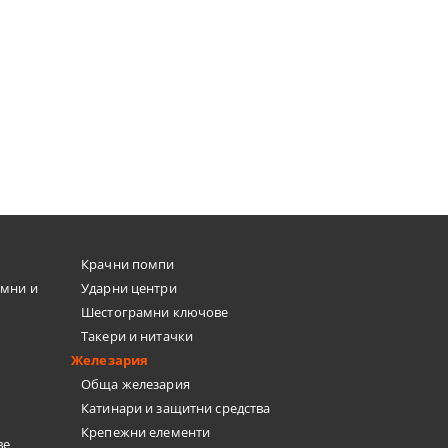
Крачни помпи
емни и
Ударни центри
Шестограмни ключове
Такери и нитачки
Железария
Обща железария
Катинари и защитни средства
Крепежни елементи
ве