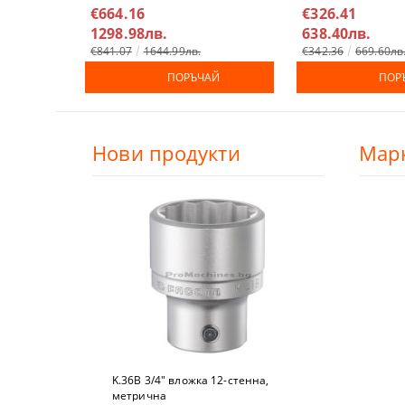
€664.16
€326.41
ЕЛЕКТРИЧЕ
РЪЧНИ РЕН
1298.98лв.
638.40лв.
€841.07
1644.99лв.
€342.36
669.60лв
ДРУГИ КАБ
РЪЧНИ ТАК
ПОРЪЧАЙ
ПОР
СВРЕДЛА
Нови продукти
Мар
СМЕСИТЕЛ
СТОЙКИ И 
СТОЙКИ
СТЯГИ
ТРИОНИ
ЧУКОВЕ
K.36B 3/4" вложкa 12-стeннa,
метричнa
ШИЛА И СЕ