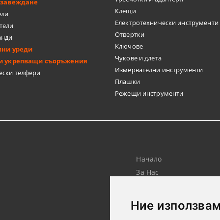
бзавеждане
Клещи
ели
Електротехнически инструменти
тели
Отвертки
анди
Ключове
лни уреди
Чукове и длета
и укрепващи съоръжения
Измервателни инструменти
ески телфери
Плашки
Режещи инструменти
Начало
За Нас
Търсене
Лични Данни
Ние използвам