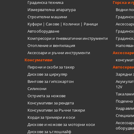
ТЕЛЕНИ ЧЕ
Градинска техника
Горска и 
Измервателна апаратура
Водни п
НИТАЧКИ
Строителни машини
Градинс
Куфари | Сакове | Колички | Раници
Аксесоар
МЕНГЕМЕТА
Автооборудване
Градинск
Компресори и пневматични инструменти
Градинск
ПАТРОННИ
Отопление и вентилация
Напоява
Аксесоари и ръчни инструменти
Аксесоар
ДРУГИ
Консумативи
консумат
Пирони и скоби за такер
Автосерв
БРАДВИ
Дискове за циркуляр
Зарядни 
Винтове за гипсокартон
Акумулат
КАТИНАРИ
12V
Силикони
Такалами
Остриета за ножове
МАШИНИ З
Подемна 
Консумативи за рендета
Хидравли
Консумативи за Ръчни такери
Специали
Корди за тримери и коси
Аксесоар
Дискове и ножове за моторни коси
оборудв
Дискове за ъглошлайф