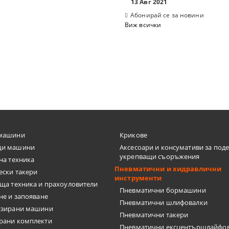
13 Авг 2021
Абонирай се за новини
Виж всички
И ШЛЕМОВЕ
ШЕНИ ЗА ЛАЗЕР
ПИ ЗА ТЕЧНОСТИ
ЛОМЕР, ПРАВ ЪГЪЛ
машини
Крикове
 ЗА СИЛИКОН
и машини
Аксесоари и консумативи за под
укрепващи съоръжения
на техника
Пневматични и хидравлични
ески такери
инструменти
 ЗА ВОДОСТРУЙКИ
ща техника и прахоуловители
Пневматични бормашини
не и запояване
Пневматични шлифовалки
, ФРЕЗИ, ЩАНЦИ, ЗЕНКЕРИ
изирани машини
Пневматични такери
рани комплекти
Пневматични ексцентършлайфо