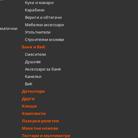
Куки и макари
Карабини
Вериги и обтегачи
Мебелни аксесоари
вматични
Уплътнители
Строителни моливи
Баня и ВиК
Смесители
Душове
Аксесоари за баня
Канелки
ВиК
Детектори
Други
Клещи
Комплекти
Лазерни ролетки
Макетни ножове
Тестери и мултиметри