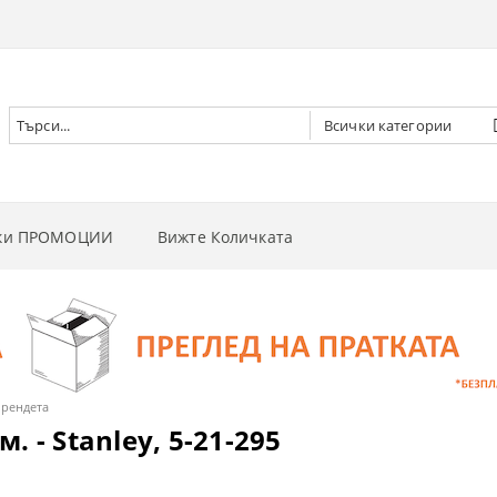
чки ПРОМОЦИИ
Вижте Количката
РНИ ВИНТОВЕРТИ
РНИ ГАЙКОВЕРТИ
НИ
РНИ ОТВЕРТКИ
И
 ДЪРВА
рендета
 - Stanley, 5-21-295
РНИ ЦИРКУЛЯРИ
И
 ТРЕВА