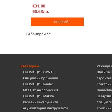
€31.00
ШПАКЛИ
60.63лв.
ЗАВАРЪЧН
ПОРЪЧАЙ
ОЧИЛА, МИ
Абонирай се
РЪЧНИ ПОМ
ШУБЛЕР, ЪГ
Категории
Режещи 
ПИСТОЛЕТИ
ПРОМОЦИЯ DeWALT
Шлайфащ
Специални промоции
Строител
ШАБЛОНИ
ПРОМОЦИЯ Raider
Електрич
АКСЕСОАРИ
METABO на промоция
Почиства
ПРОМОЦИЯ Makita
Заварява
БОРКОРОНИ
Кабелни инструменти
Специал
Акумулаторни инструменти
Комбини