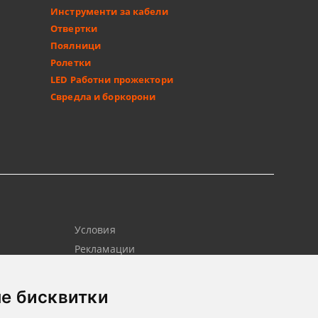
Инструменти за кабели
Отвертки
Поялници
Ролетки
LED Работни прожектори
Свредла и боркорони
Условия
Рекламации
Контакт
Новини
е бисквитки