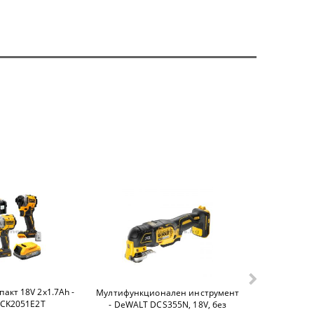
акт 18V 2х1.7Ah -
Батерия 18.
Мултифункционален инструмент
DCK2051E2T
DEW
- DeWALT DCS355N, 18V, без