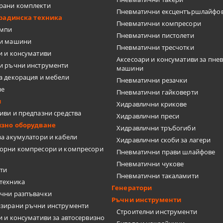
ТКИ
рани комплекти
Пневматични ексцентършлайфо
градинска техника
Пневматични компресори
омпи
Пневматични пистолети
ки машини
Пневматични тресчотки
и и консумативи
Аксесоари и консумативи за пне
и ръчни инструменти
машини
ЦИ
а декорация и мебели
Пневматични резачки
не
Пневматични гайковерти
и
Хидравлични крикове
иви и предпазни средства
Хидравлични преси
изно оборудване
Хидравлични тръбогиби
за акумулатори и кабели
Хидравлични скоби за лагери
орни компресори и компресори
Пневматични прави шлайфове
А ПЛОЧКИ
Пневматични чукове
ти
Пневматични такаламити
техника
Генератори
чни разпъвачки
Ръчни инструменти
зирани ръчни инструменти
Строителни инструменти
и и консумативи за автосервизно