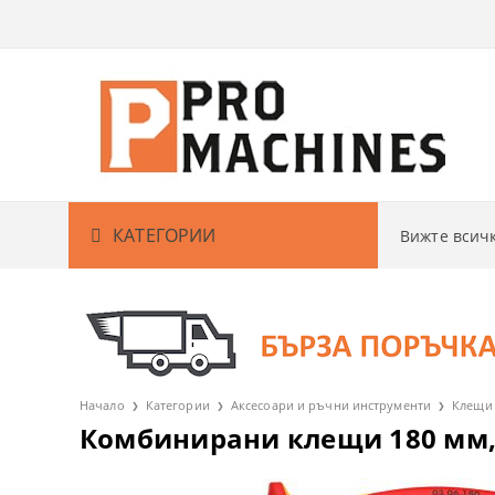
КАТЕГОРИИ
Вижте вси
Акумулаторни машини
АКУМУЛАТО
Кабелни машини
АКУМУЛАТО
БОРМАШИ
Градина
АКУМУЛАТО
ВИНТОВЕРТ
РЕЗАЧКИ ЗА
Начало
Категории
Аксесоари и ръчни инструменти
Клещи
Комбинирани клещи 180 мм, и
Измервателни уреди
АКУМУЛАТО
ГАЙКОВЕРТ
КОСАЧКИ ЗА
ДЕТЕКТОРИ