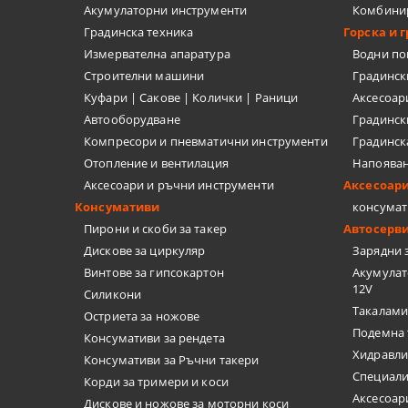
ТЕЛЕНИ ЧЕ
Акумулаторни инструменти
Комбини
Градинска техника
Горска и 
НИТАЧКИ
Измервателна апаратура
Водни п
Строителни машини
Градинс
МЕНГЕМЕТА
Куфари | Сакове | Колички | Раници
Аксесоар
Автооборудване
Градинск
ПАТРОННИ
Компресори и пневматични инструменти
Градинск
Отопление и вентилация
Напоява
ДРУГИ
Аксесоари и ръчни инструменти
Аксесоар
Консумативи
консумат
БРАДВИ
Пирони и скоби за такер
Автосерв
Дискове за циркуляр
Зарядни 
КАТИНАРИ
Винтове за гипсокартон
Акумулат
12V
Силикони
МАШИНИ З
Такалами
Остриета за ножове
Подемна 
Консумативи за рендета
Хидравли
Консумативи за Ръчни такери
Специали
Корди за тримери и коси
Аксесоар
Дискове и ножове за моторни коси