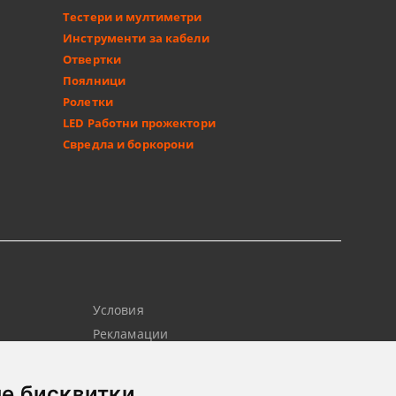
Тестери и мултиметри
Инструменти за кабели
Отвертки
Поялници
Ролетки
LED Работни прожектори
Свредла и боркорони
Условия
Рекламации
Контакт
Новини
е бисквитки