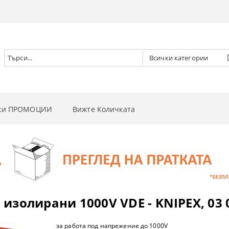
чки ПРОМОЦИИ
Вижте Количката
РНИ ВИНТОВЕРТИ
РНИ ГАЙКОВЕРТИ
НИ
РНИ ОТВЕРТКИ
И
 ДЪРВА
золирани 1000V VDE - KNIPEX, 03 
РНИ ЦИРКУЛЯРИ
И
 ТРЕВА
за работа под напрежение до 1000V