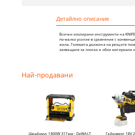
АКУМУЛАТО
РЕНДЕТА
МОТОФРЕЗ
КЛЕЩИ
КОНСУМАТИ
Детайлно описание
РАДИО И B
ПИСТОЛЕТИ
МОТОРНИ С
МАЛАМАШ
КОНСУМАТИ
ФЕНЕРИ
ПОЛИРАЩИ
ГРАДИНСКИ
МАРКЕРИ, 
КОРДИ ЗА 
Всички изолирани инструменти на KNIPEX 
по-малко усилие в сравнение с конвенц
жила. Голямата дължина на резците позв
АКУМУЛАТ
МУЛТИФУН
ЛОЗАРСКИ
МУЛТИИНС
ДИСКОВЕ И
захващане за плоски и обли материали 
АКУМУЛАТ
ПИСТОЛЕТИ
НОЖИЦИ ЗА
МАСТАРИ
ДИСКОВЕ З
Най-продавани
ДРУГИ АКУ
СТРОИТЕЛН
НОЖИЦИ ЗА
НИВЕЛИРИ
ТЕЛ ЗАВАР
БАНЦИГ М
КЛОНОТРО
НОЖИЦИ
МАСЛА
ЩРАЙХМУС
ЛОПАТИ И 
НОЖОВЕ И 
ШКУРКИ
НОЖИЦИ ЗА
ДРУГИ ГРА
ОТВЕРТКИ
ТОРБИЧКИ 
ПОЯЛНИЦИ
РОЛЕТКИ И
Щрайхмус 1800W 317мм - DeWALT
Гайковерт 18V 