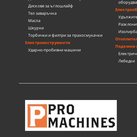
оборудв
Дискове за ъглошлайф
Електроо
Тел заваръчна
Удължит
Масла
Разклони
Шкурки
Изолирб
Торбички и филтри за прахосмукачки
Отоплите
Електроинструменти
Подемни 
Ударно-пробивни машини
Електрич
Лебедки