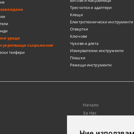
Битове и накрайници
ане
Тресчотки и адаптери
бзавеждане
Клещи
ели
Електротехнически инструменти
тели
Отвертки
анди
Ключове
лни уреди
Чукове и длета
и укрепващи съоръжения
Измервателни инструменти
ески телфери
Плашки
Режещи инструменти
Начало
За Нас
Търсене
Лични Данни
Ние използвам