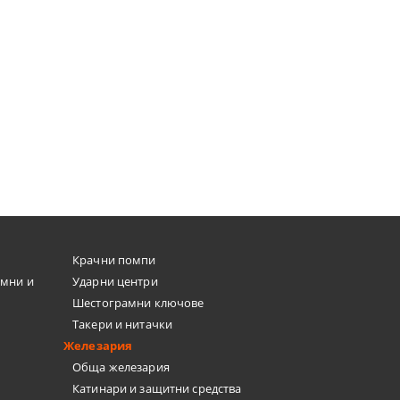
Крачни помпи
емни и
Ударни центри
Шестограмни ключове
Такери и нитачки
Железария
Обща железария
Катинари и защитни средства