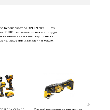
 за безопасност по
DIN EN 60900
. 35%
 60 HRC, за рязане на меки и твърди
ие на оптимизиран шарнир. Зони за
ана, изковани и закалени в масло.
акт 18V 2х1.7Ah -
Батерия 18.
Мултифункционален инструмент