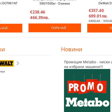
lt DCF961NT
DeWalt 
500/1000кг - Daewoo
СКИ ТАКЕРИ
ДЕТА
DAHST500/1000
€357.40
€238.46
699.01лв.
466.39лв.
ЕЛНИ ЕЛЕКТРОИНСТРУМЕНТИ
ЕРИ
.
€490.33
959.0
ПОРЪЧАЙ
ЪЧАЙ
П
И
ки
Новини
МАГАРЕТА
Промоция Metabo - ниски 
на избрани машини!!!
чки
КАЧИ