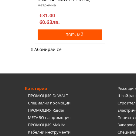
метричнa
ШПАКЛИ
€31.00
60.63лв.
ЗАВАРЪЧН
ПОРЪЧАЙ
ОЧИЛА, МИ
Абонирай се
РЪЧНИ ПОМ
ШУБЛЕР, ЪГ
ПИСТОЛЕТИ
Категории
Режещи 
ШАБЛОНИ
ПРОМОЦИЯ DeWALT
Шлайфащ
Специални промоции
Строител
АКСЕСОАРИ
ПРОМОЦИЯ Raider
Електрич
METABO на промоция
Почиства
БОРКОРОНИ
ПРОМОЦИЯ Makita
Заварява
Кабелни инструменти
Специал