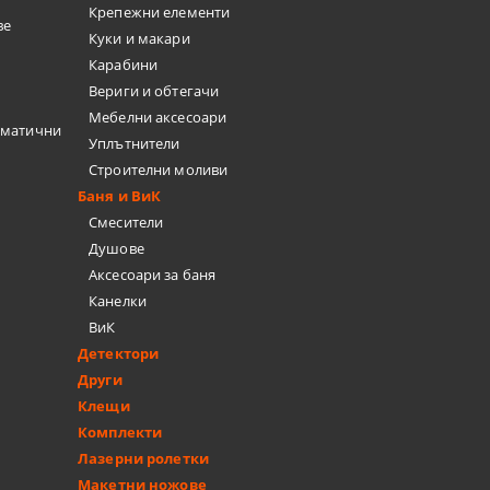
Крепежни елементи
ве
Куки и макари
Карабини
Вериги и обтегачи
Мебелни аксесоари
вматични
Уплътнители
Строителни моливи
Баня и ВиК
Смесители
Душове
Аксесоари за баня
Канелки
ВиК
Детектори
Други
Клещи
Комплекти
Лазерни ролетки
Макетни ножове