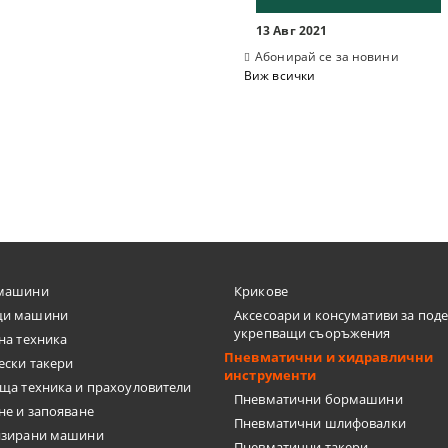
13 Авг 2021
Абонирай се за новини
Виж всички
И ШЛЕМОВЕ
ШЕНИ ЗА ЛАЗЕР
ПИ ЗА ТЕЧНОСТИ
ЛОМЕР, ПРАВ ЪГЪЛ
 ЗА СИЛИКОН
машини
Крикове
и машини
Аксесоари и консумативи за под
укрепващи съоръжения
на техника
Пневматични и хидравлични
 ЗА ВОДОСТРУЙКИ
ески такери
инструменти
ща техника и прахоуловители
Пневматични бормашини
, ФРЕЗИ, ЩАНЦИ, ЗЕНКЕРИ
не и запояване
Пневматични шлифовалки
изирани машини
Пневматични такери