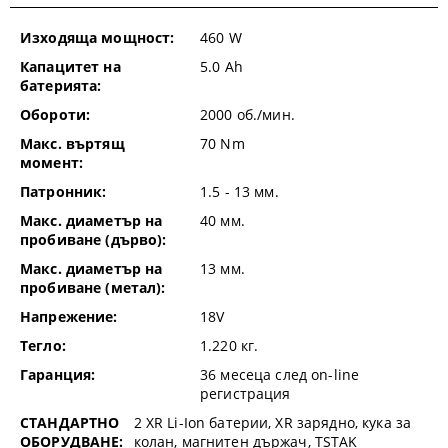
Изходяща мощност:
460
W
Капацитет на
5.0
Ah
батерията:
Обороти:
2000
об./мин.
Макс. въртящ
70
Nm
момент:
Патронник:
1.5 - 13
мм.
Макс. диаметър на
40
мм.
пробиване (дърво):
Макс. диаметър на
13
мм.
пробиване (метал):
Напрежение:
18V
Тегло:
1.220
кг.
Гаранция:
36 месеца след on-line
регистрация
СТАНДАРТНО
2 XR Li-Ion батерии, XR зарядно, кука за
ОБОРУДВАНЕ:
колан, магнитен държач, TSTAK