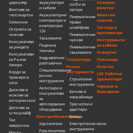
циркуляр
акумулатори
Лазерни
скоби за
и кабели
ролетки
Винтове за
лагери
гипсокартон
Акумулаторни
Макетни
Пневматични
компресори и
ножове
Силикони
прави
компресори
шлайфове
Тестери и
Остриета за
12V
мултиметри
ножове
Пневматични
Такаламити
чукове
Инструменти
Консумативи
Подемна
за кабели
за рендета
Пневматични
техника
такаламити
Отвертки
Консумативи
Хидравлични
за Ръчни
Генератори
Поялници
разпъвачки
такери
Ръчни
Ролетки
Специализирани
Корди за
инструменти
LED Работни
ръчни
тримери и
Строителни
прожектори
инструменти
коси
инструменти
Свредла и
Аксесоари и
Дискове и
Битове и
боркорони
консумативи
ножове за
накрайници
за
моторни коси
автосервизно
Тресчотки и
Дискове за
оборудване
адаптери
ъглошлайф
Електрообзавеждане
Клещи
Тел
Удължители
Електротехнически
заваръчна
инструменти
Разклонители
Масла