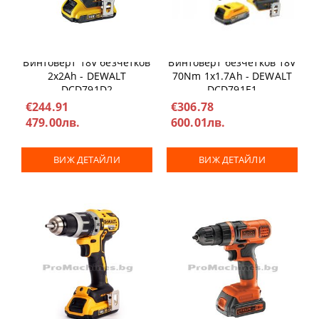
Винтоверт 18V безчетков
Винтоверт безчетков 18V
2x2Ah - DEWALT
70Nm 1x1.7Ah - DEWALT
DCD791D2
DCD791E1
€244.91
€306.78
479.00лв.
600.01лв.
ВИЖ ДЕТАЙЛИ
ВИЖ ДЕТАЙЛИ