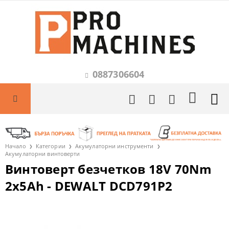
0887306604
Начало
Категории
Акумулаторни инструменти
Акумулаторни винтоверти
Винтоверт безчетков 18V 70Nm
2x5Ah - DEWALT DCD791P2