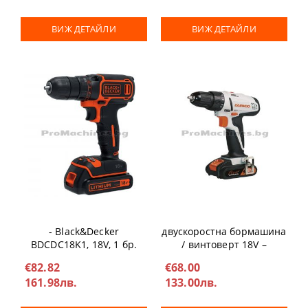
ВИЖ ДЕТАЙЛИ
ВИЖ ДЕТАЙЛИ
Акумулаторен винтоверт
Акумулаторна
- Black&Decker
двускоростна бормашина
BDCDC18K1, 18V, 1 бр.
/ винтоверт 18V –
1.5Ah батерия, куфар
DAEWOO, DALD180Q
€82.82
€68.00
161.98лв.
133.00лв.