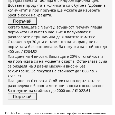
Предоставената таблица е с информационна цел.
Добавете продукта в количката си с бутона "Добави в
количката" и при поръчка ще можете да изберете
броя вноски на кредита.
Когато плащате с NewPay, всъщност NewPay плаща
поръчката Ви вместо Вас. Вие я получавате и
разполагате с три начина да я платите към тях:
Отложено до 30 дни от момента на изпращане на
поръчката без оскъпяване. За покупки на стойност до
400 лв. / €204,52
Плащане на 4 вноски. Заплащате 20% от стойността
на поръчката си на момента с карта. Останалата сума
се разделя на 3 равни месечни вноски без
оскъпяване. За покупки на стойност до 1000 лв. /
€511.31
Плащане на 6 вноски. Стойността на поръчката се
разпределя в 6 равни месечни вноски с оскъпяване.
За покупки на стойност до 2000 лв. / €1022.61
DCD791
е стандартен винтоверт в клас професионални машини