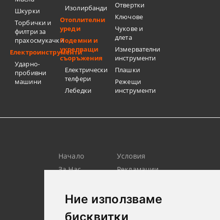
Отвертки
Изолирбанди
Шкурки
Ключове
Отоплителни
Торбички и
уреди
Чукове и
филтри за
длета
прахосмукачки
Подемни и
укрепващи
Измервателни
Електроинструменти
съоръжения
инструменти
Ударно-
Електрически
Плашки
пробивни
телфери
машини
Режещи
Лебедки
инструменти
Начало
Условия
За Нас
Рекламации
Търсене
Контакт
Лични
Новини
Ние използваме
Данни
бисквитки