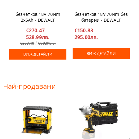
Винтоверт ударен
Винтоверт ударен
безчетков 18V 70Nm
безчетков 18V 70Nm без
2x5Ah - DEWALT
батерии - DEWALT
DCD796P2
DCD796N
€270.47
€150.83
528.99лв.
295.00лв.
€357.40
699.01лв.
ВИЖ ДЕТАЙЛИ
ВИЖ ДЕТАЙЛИ
Най-продавани