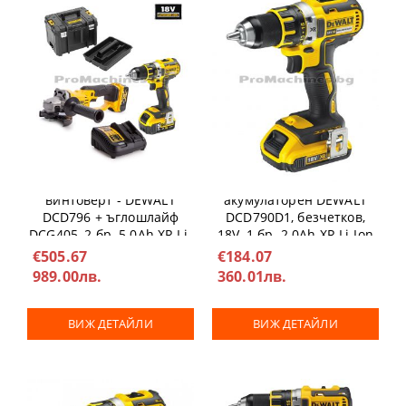
Комплект безчетков
Компактен винтоверт -
винтоверт - DEWALT
акумулаторен DEWALT
DCD796 + ъглошлайф
DCD790D1, безчетков,
DCG405, 2 бр. 5.0Ah XR Li-
18V, 1 бр. 2.0Ah XR Li-Ion
Ion батерии, куфар
батерия, куфар
€505.67
€184.07
989.00лв.
360.01лв.
ВИЖ ДЕТАЙЛИ
ВИЖ ДЕТАЙЛИ