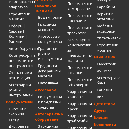
Измервателна
Пневматични
градинска
апаратура
Карабини
компресори
техника
Строителни
Вериги и
Пневматични
Водни помпи
машини
обтегачи
пистолети
Градински
Куфари |
Мебелни
Пневматични
машини
Сакове |
аксесоари
тресчотки
Колички |
Аксесоари и
Уплътнители
Аксесоари и
Раници
консумативи
консумативи
Строителни
Автооборудване
Градински
за
моливи
ръчни
Компресори и
пневматични
Баня и ВиК
инструменти
пневматични
машини
Смесители
инструменти
Градинска
Пневматични
декорация и
Душове
Отопление и
резачки
мебели
вентилация
Аксесоари за
Пневматични
Напояване
баня
Аксесоари и
гайковерти
ръчни
Аксесоари
Канелки
Хидравлични
инструменти
консумативи
крикове
ВиК
Консумативи
и предпазни
Хидравлични
Детектори
средства
Пирони и
преси
Други
скоби за
Автосервизно
Хидравлични
Клещи
такер
оборудване
тръбогиби
Комплекти
Дискове за
Зарядни за
Хидравлични