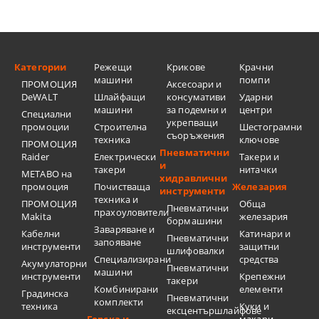
Категории
Режещи
Крикове
Крачни
машини
помпи
ПРОМОЦИЯ
Аксесоари и
DeWALT
Шлайфащи
консумативи
Ударни
машини
за подемни и
центри
Специални
укрепващи
промоции
Строителна
Шестограмни
съоръжения
техника
ключове
ПРОМОЦИЯ
Пневматични
Raider
Електрически
Такери и
и
такери
нитачки
METABO на
хидравлични
промоция
Почистваща
Железария
инструменти
техника и
ПРОМОЦИЯ
Обща
Пневматични
прахоуловители
Makita
железария
бормашини
Заваряване и
Кабелни
Катинари и
Пневматични
запояване
инструменти
защитни
шлифовалки
Специализирани
средства
Акумулаторни
Пневматични
машини
инструменти
Крепежни
такери
Комбинирани
елементи
Градинска
Пневматични
комплекти
техника
Куки и
ексцентършлайфове
Горска и
макари