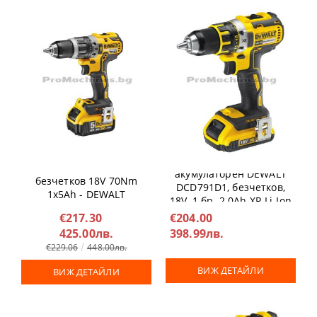
Компактен винтоверт -
Винтоверт ударен
акумулаторен DEWALT
безчетков 18V 70Nm
DCD791D1, безчетков,
1x5Ah - DEWALT
18V, 1 бр. 2.0Ah XR Li-Ion
DCD796P1
батерия, куфар
€217.30
€204.00
425.00лв.
398.99лв.
€229.06
448.00лв.
ВИЖ ДЕТАЙЛИ
ВИЖ ДЕТАЙЛИ