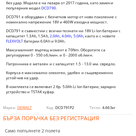
без удар. Модела е на пазара от 2017 година, като замени
популярния модел
DCD790
.
DCD791
e оборудван с безчетков мотор от ново поколение с
номинално напрежение 18V и 460W изходна мощност.
DCD791
е съвместим с всички познати ни 18V Li-Ion батерии с
капацитет 1.3Ah, 1.5Ah,
2.0Ah
,
4.0Ah
,
5.0Ah
, както и с новите
FLEXVOLT
батерии 6.0Ah и 9.0Ah.
Максималният въртящ момент е 70Nm. Оборотите са
регулируеми 0 - 550 об./мин. и 0 - 2000 об./мин.
Патронника е метален и с капацитет 1.5 - 13.0 мм. свредло.
Корпуса е максимално олекотен, удобен и същевременно
устойчив на удар.
В комплекта се включват 2 бр. 5.0Ah Li Ion батерии, зарядно
устройство и TSTAK куфар.
Марка:
DEWALT
Код:
DCD791P2
Тегло:
4.663
кг
БЪРЗА ПОРЪЧКА БЕЗ РЕГИСТРАЦИЯ
Само попълнете 2 полета