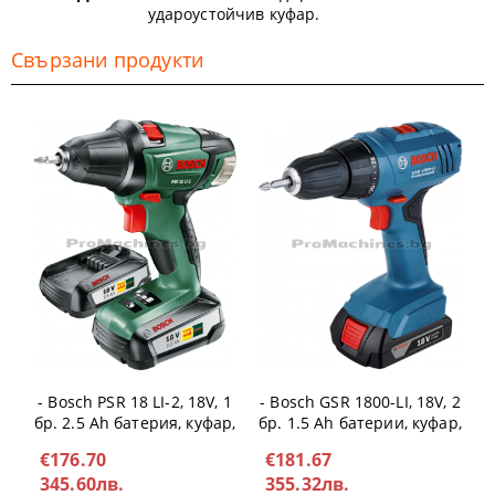
удароустойчив куфар.
Свързани продукти
Акумулаторен винтоверт
Акумулаторен винтоверт
- Bosch PSR 18 LI-2, 18V, 1
- Bosch GSR 1800-LI, 18V, 2
бр. 2.5 Ah батерия, куфар,
бр. 1.5 Ah батерии, куфар,
0.603.973.30G
0.601.9A8.305
€176.70
€181.67
345.60лв.
355.32лв.