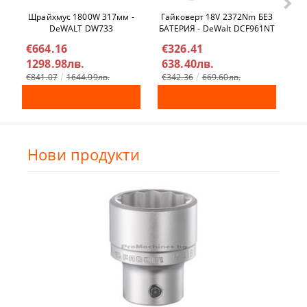
Щрайхмус 1800W 317мм -
Гайковерт 18V 2372Nm БЕЗ
Ел
DeWALT DW733
БАТЕРИЯ - DeWalt DCF961NT
€664.16
€326.41
€
1298.98лв.
638.40лв.
4
€841.07
1644.99лв.
€342.36
669.60лв.
Нови продукти