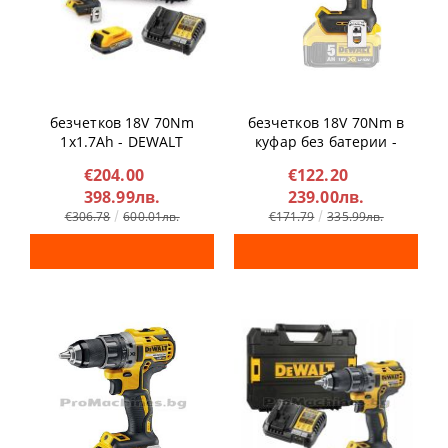
Винтоверт ударен
Винтоверт ударен
безчетков 18V 70Nm
безчетков 18V 70Nm в
1x1.7Ah - DEWALT
куфар без батерии -
DCD796E1
DEWALT DCD796NT
€204.00
€122.20
398.99лв.
239.00лв.
€306.78
600.01лв.
€171.79
335.99лв.