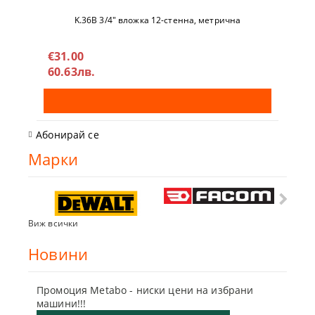
K.36B 3/4" вложкa 12-стeннa, метричнa
€31.00
60.63лв.
Абонирай се
Марки
Виж всички
Новини
Промоция Metabo - ниски цени на избрани
Бъди г
машини!!!
отсъпк