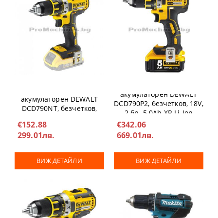
Компактен винтоверт -
Компактен винтоверт -
акумулаторен DEWALT
акумулаторен DEWALT
DCD790P2, безчетков, 18V,
DCD790NT, безчетков,
2 бр. 5.0Ah XR Li-Ion
18V, куфар (само машина)
батерии, куфар
€152.88
€342.06
299.01лв.
669.01лв.
ВИЖ ДЕТАЙЛИ
ВИЖ ДЕТАЙЛИ