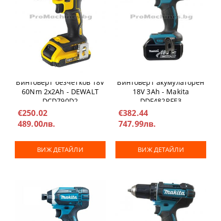
Винтоверт безчетков 18V
Винтоверт акумулаторен
60Nm 2х2Ah - DEWALT
18V 3Ah - Makita
DCD790D2
DDF482RFE3
€250.02
€382.44
489.00лв.
747.99лв.
ВИЖ ДЕТАЙЛИ
ВИЖ ДЕТАЙЛИ