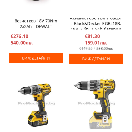
Винтоверт ударен
Акумулаторен винтоверт
безчетков 18V 70Nm
- Black&Decker EGBL18B,
2x2Ah - DEWALT
18V, 2 бр. 1.5Ah батерии
DCD796D2
€276.10
€81.30
540.00лв.
159.01лв.
€147.25
288.00лв.
ВИЖ ДЕТАЙЛИ
ВИЖ ДЕТАЙЛИ