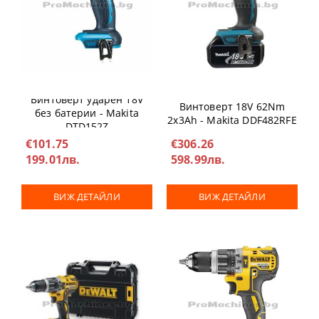
Винтоверт ударен 18V
Винтоверт 18V 62Nm
без батерии - Makita
2х3Ah - Makita DDF482RFE
DTD152Z
€101.75
€306.26
199.01лв.
598.99лв.
ВИЖ ДЕТАЙЛИ
ВИЖ ДЕТАЙЛИ