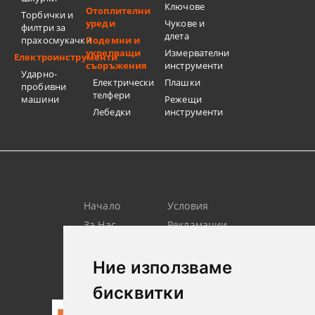
Ключове
Отоплителни
Торбички и
уреди
Чукове и
филтри за
длета
прахосмукачки
Подемни и
укрепващи
Измервателни
Електроинструменти
съоръжения
инструменти
Ударно-
Електрически
Плашки
пробивни
телфери
машини
Режещи
Лебедки
инструменти
Начало
Условия
За Нас
Рекламации
Търсене
Контакт
Лични
Новини
Ние използваме
Данни
бисквитки