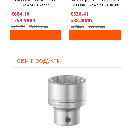
DeWALT DW733
БАТЕРИЯ - DeWalt DCF961NT
€664.16
€326.41
€
1298.98лв.
638.40лв.
4
€841.07
1644.99лв.
€342.36
669.60лв.
Нови продукти