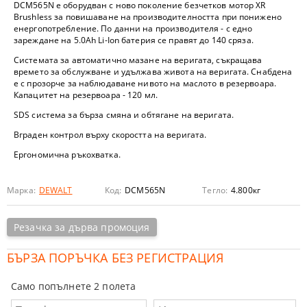
DCM565N е оборудван с ново поколение безчетков мотор
XR
Brushless
за повишаване на производителността при понижено
енергопотребление. По данни на производителя - с едно
зареждане на 5.0Ah Li-Ion батерия се правят до 140 сряза.
Системата за автоматично мазане на веригата, съкращава
времето за обслужване и удължава живота на веригата. Снабдена
е с прозорче за наблюдаване нивото на маслото в резервоара.
Капацитет на резервоара - 120 мл.
SDS система за бърза смяна и обтягане на веригата.
Вграден контрол върху скоростта на веригата.
Ергономична ръкохватка.
Марка:
DEWALT
Код:
DCM565N
Тегло:
4.800
кг
Резачка за дърва промоция
БЪРЗА ПОРЪЧКА БЕЗ РЕГИСТРАЦИЯ
Само попълнете 2 полета