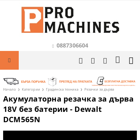
0887306604
Начало
Категории
Градинска техника
Резачки за дърва
Акумулаторна резачка за дърва
18V без батерии - Dewalt
DCM565N