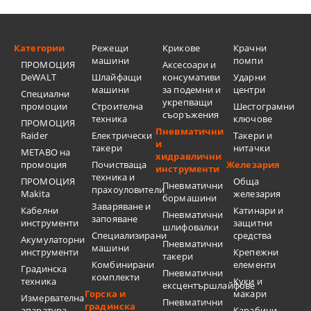
Категории
Режещи
Крикове
Крачни
машини
помпи
ПРОМОЦИЯ
Аксесоари и
DeWALT
Шлайфащи
консумативи
Ударни
машини
за подемни и
центри
Специални
укрепващи
промоции
Строителна
Шестограмни
съоръжения
техника
ключове
ПРОМОЦИЯ
Пневматични
Raider
Електрически
Такери и
и
такери
нитачки
METABO на
хидравлични
промоция
Почистваща
Железария
инструменти
техника и
ПРОМОЦИЯ
Обща
Пневматични
прахоуловители
Makita
железария
бормашини
Заваряване и
Кабелни
Катинари и
Пневматични
запояване
инструменти
защитни
шлифовалки
Специализирани
средства
Акумулаторни
Пневматични
машини
инструменти
Крепежни
такери
Комбинирани
елементи
Градинска
Пневматични
комплекти
техника
Куки и
ексцентършлайфове
Горска и
макари
Измервателна
Пневматични
градинска
апаратура
Карабини