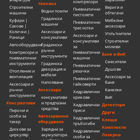
компресори
техника
Строителни
Вериги и
Пневматични
Водни помпи
машини
обтегачи
пистолети
Градински
Куфари |
Мебелни
Пневматични
машини
Сакове |
аксесоари
тресчотки
Колички |
Аксесоари и
Уплътнители
Аксесоари и
Раници
консумативи
консумативи
Строителни
Автооборудване
Градински
за
моливи
ръчни
Компресори и
пневматични
Баня и ВиК
инструменти
пневматични
машини
Смесители
инструменти
Градинска
Пневматични
декорация и
Душове
Отопление и
резачки
мебели
вентилация
Аксесоари за
Пневматични
Напояване
баня
Аксесоари и
гайковерти
ръчни
Аксесоари
Канелки
Хидравлични
инструменти
консумативи
крикове
ВиК
Консумативи
и предпазни
Хидравлични
Детектори
средства
Пирони и
преси
Други
скоби за
Автосервизно
Хидравлични
Клещи
такер
оборудване
тръбогиби
Комплекти
Дискове за
Зарядни за
Хидравлични
циркуляр
акумулатори
Лазерни
скоби за