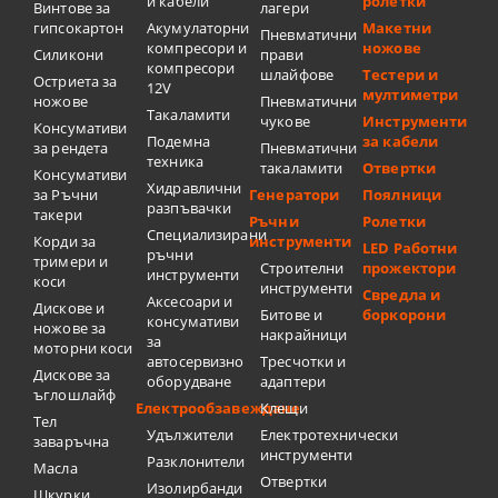
и кабели
ролетки
Винтове за
лагери
гипсокартон
Акумулаторни
Макетни
Пневматични
компресори и
ножове
Силикони
прави
компресори
шлайфове
Тестери и
Остриета за
12V
мултиметри
ножове
Пневматични
Такаламити
чукове
Инструменти
Консумативи
Подемна
за кабели
за рендета
Пневматични
техника
такаламити
Отвертки
Консумативи
Хидравлични
за Ръчни
Генератори
Поялници
разпъвачки
такери
Ръчни
Ролетки
Специализирани
Корди за
инструменти
LED Работни
ръчни
тримери и
Строителни
прожектори
инструменти
коси
инструменти
Свредла и
Аксесоари и
Дискове и
Битове и
боркорони
консумативи
ножове за
накрайници
за
моторни коси
автосервизно
Тресчотки и
Дискове за
оборудване
адаптери
ъглошлайф
Електрообзавеждане
Клещи
Тел
Удължители
Електротехнически
заваръчна
инструменти
Разклонители
Масла
Отвертки
Изолирбанди
Шкурки