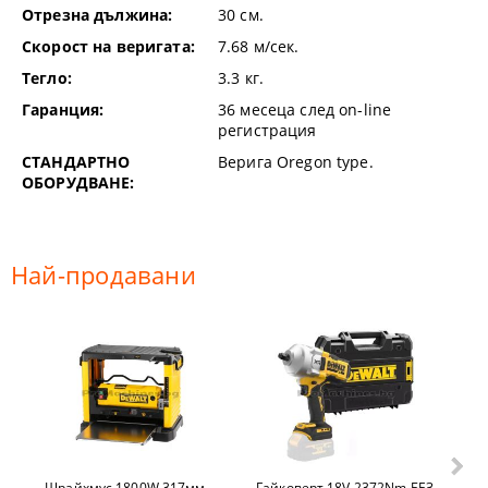
Отрезна дължина:
30
см.
Скорост на веригата:
7.68
м/сек.
Тегло:
3.3
кг.
Гаранция:
36 месеца след on-line
регистрация
СТАНДАРТНО
Верига Oregon type.
ОБОРУДВАНЕ:
Най-продавани
Щрайхмус 1800W 317мм -
Гайковерт 18V 2372Nm БЕЗ
Ел