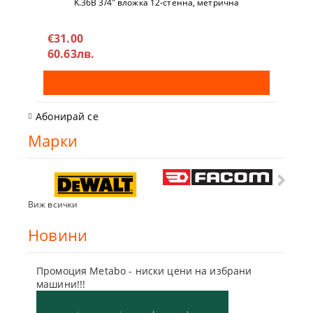
K.36B 3/4" вложкa 12-стeннa, метричнa
€31.00
60.63лв.
Абонирай се
Марки
Виж всички
Новини
Промоция Metabo - ниски цени на избрани
Бъди г
машини!!!
отсъпк
10 Мар