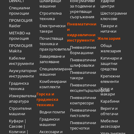
DeWALT
Шлайфащи
консумативи
Ударни
машини
за подемни и
центри
Специални
укрепващи
промоции
Строителна
Шестограмни
съоръжения
техника
ключове
ПРОМОЦИЯ
Пневматични
Raider
Електрически
Такери и
и
такери
нитачки
METABO на
хидравлични
промоция
Почистваща
Железария
инструменти
техника и
ПРОМОЦИЯ
Обща
Пневматични
прахоуловители
Makita
железария
бормашини
Заваряване и
Кабелни
Катинари и
Пневматични
запояване
инструменти
защитни
шлифовалки
Специализирани
средства
Акумулаторни
Пневматични
машини
инструменти
Крепежни
такери
Комбинирани
елементи
Градинска
Пневматични
комплекти
техника
Куки и
ексцентършлайфове
Горска и
макари
Измервателна
Пневматични
градинска
апаратура
Карабини
компресори
техника
Строителни
Вериги и
Пневматични
Водни помпи
машини
обтегачи
пистолети
Градински
Куфари |
Мебелни
Пневматични
машини
Сакове |
аксесоари
тресчотки
Колички |
Аксесоари и
Уплътнители