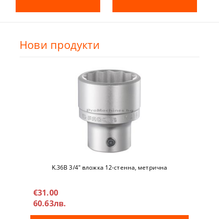
Нови продукти
K.36B 3/4" вложкa 12-стeннa, метричнa
€31.00
60.63лв.