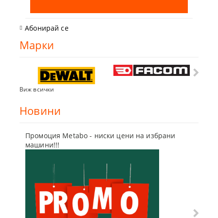
Абонирай се
Марки
Виж всички
Новини
Промоция Metabo - ниски цени на избрани
Бъди г
машини!!!
отсъпк
10 Мар