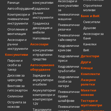
Аксесоари и
Раници
консумативи
консумативи
Строителни
Автооборудване
Градински
за
моливи
ръчни
Компресори и
пневматични
Баня и ВиК
инструменти
пневматични
машини
Смесители
инструменти
Градинска
Пневматични
декорация и
Душове
Отопление и
резачки
мебели
вентилация
Аксесоари за
Пневматични
Напояване
баня
Аксесоари и
гайковерти
ръчни
Аксесоари
Канелки
Хидравлични
инструменти
консумативи
крикове
ВиК
Консумативи
и предпазни
Хидравлични
Детектори
средства
Пирони и
преси
Други
скоби за
Автосервизно
Хидравлични
Клещи
такер
оборудване
тръбогиби
Комплекти
Дискове за
Зарядни за
Хидравлични
циркуляр
акумулатори
Лазерни
скоби за
и кабели
ролетки
Винтове за
лагери
гипсокартон
Акумулаторни
Макетни
Пневматични
компресори и
ножове
Силикони
прави
компресори
шлайфове
Тестери и
Остриета за
12V
мултиметри
ножове
Пневматични
Такаламити
чукове
Инструменти