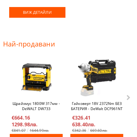
ВИЖ ДЕТАЙЛИ
Най-продавани
Щрайхмус 1800W 317мм -
Гайковерт 18V 2372Nm БЕЗ
Ел
DeWALT DW733
БАТЕРИЯ - DeWalt DCF961NT
€664.16
€326.41
€
1298.98лв.
638.40лв.
4
€841.07
1644.99лв.
€342.36
669.60лв.