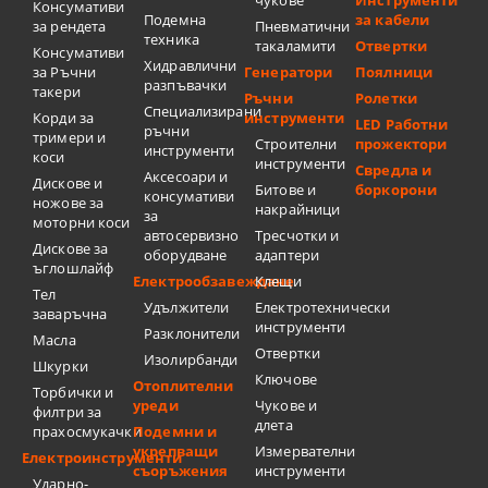
Консумативи
Подемна
за кабели
за рендета
Пневматични
техника
такаламити
Отвертки
Консумативи
Хидравлични
за Ръчни
Генератори
Поялници
разпъвачки
такери
Ръчни
Ролетки
Специализирани
Корди за
инструменти
LED Работни
ръчни
тримери и
Строителни
прожектори
инструменти
коси
инструменти
Свредла и
Аксесоари и
Дискове и
Битове и
боркорони
консумативи
ножове за
накрайници
за
моторни коси
автосервизно
Тресчотки и
Дискове за
оборудване
адаптери
ъглошлайф
Електрообзавеждане
Клещи
Тел
Удължители
Електротехнически
заваръчна
инструменти
Разклонители
Масла
Отвертки
Изолирбанди
Шкурки
Ключове
Отоплителни
Торбички и
уреди
Чукове и
филтри за
длета
прахосмукачки
Подемни и
укрепващи
Измервателни
Електроинструменти
съоръжения
инструменти
Ударно-