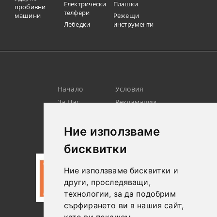
Електрически
Плашки
пробивни
телфери
машини
Режещи
Лебедки
инструменти
Начало
Условия
За Нас
Рекламации
Търсене
Контакт
Лични
Новини
Ние използваме
Данни
бисквитки
Ние използваме бисквитки и
други, проследяващи,
технологии, за да подобрим
сърфирането ви в нашия сайт,