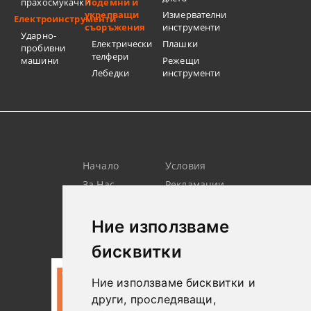
прахосмукачки
Подемни и
укрепващи
Измервателни
Електроинструменти
съоръжения
инструменти
Ударно-
Електрически
Плашки
пробивни
телфери
машини
Режещи
Лебедки
инструменти
Начало
Условия
За Нас
Рекламации
Търсене
Контакт
Лични
Новини
Ние използваме
Данни
бисквитки
Ние използваме бисквитки и
други, проследяващи,