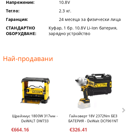
Напрежение:
10.8V
Тегло:
2.3
кг.
Гаранция:
24 месеца за физически лица
СТАНДАРТНО
Куфар, 1 бр. 10.8V Li-Ion батерия,
ОБОРУДВАНЕ:
зарядно устройство
Най-продавани
Щрайхмус 1800W 317мм -
Гайковерт 18V 2372Nm БЕЗ
Ел
DeWALT DW733
БАТЕРИЯ - DeWalt DCF961NT
€664.16
€326.41
€