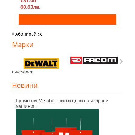
€31.00
60.63лв.
Абонирай се
Марки
Виж всички
Новини
Промоция Metabo - ниски цени на избрани
Бъди г
машини!!!
отсъпк
10 Мар