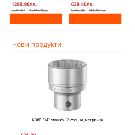
1298.98лв.
638.40лв.
4
€841.07
1644.99лв.
€342.36
669.60лв.
Нови продукти
K.36B 3/4" вложкa 12-стeннa, метричнa