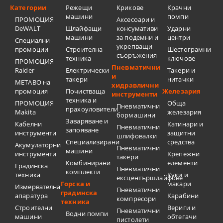
Категории
Режещи
Крикове
Крачни
машини
помпи
ПРОМОЦИЯ
Аксесоари и
DeWALT
Шлайфащи
консумативи
Ударни
машини
за подемни и
центри
Специални
укрепващи
промоции
Строителна
Шестограмни
съоръжения
техника
ключове
ПРОМОЦИЯ
Пневматични
Raider
Електрически
Такери и
и
такери
нитачки
METABO на
хидравлични
промоция
Почистваща
Железария
инструменти
техника и
ПРОМОЦИЯ
Обща
Пневматични
прахоуловители
Makita
железария
бормашини
Заваряване и
Кабелни
Катинари и
Пневматични
запояване
инструменти
защитни
шлифовалки
Специализирани
средства
Акумулаторни
Пневматични
машини
инструменти
Крепежни
такери
Комбинирани
елементи
Градинска
Пневматични
комплекти
техника
Куки и
ексцентършлайфове
Горска и
макари
Измервателна
Пневматични
градинска
апаратура
Карабини
компресори
техника
Строителни
Вериги и
Пневматични
Водни помпи
машини
обтегачи
пистолети