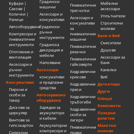
Градински
Куфари |
Мебелни
Пневматични
машини
Сакове |
аксесоари
тресчотки
Колички |
Аксесоари и
Уплътнители
Аксесоари и
Раници
консумативи
консумативи
Строителни
Автооборудване
Градински
за
моливи
ръчни
Компресори и
пневматични
Баня и ВиК
инструменти
пневматични
машини
Смесители
инструменти
Градинска
Пневматични
декорация и
Душове
Отопление и
резачки
мебели
вентилация
Аксесоари за
Пневматични
Напояване
баня
Аксесоари и
гайковерти
ръчни
Аксесоари
Канелки
Хидравлични
инструменти
консумативи
крикове
ВиК
Консумативи
и предпазни
Хидравлични
Детектори
средства
Пирони и
преси
Други
скоби за
Автосервизно
Хидравлични
Клещи
такер
оборудване
тръбогиби
Комплекти
Дискове за
Зарядни за
Хидравлични
циркуляр
акумулатори
Лазерни
скоби за
и кабели
ролетки
Винтове за
лагери
гипсокартон
Акумулаторни
Макетни
Пневматични
компресори и
ножове
Силикони
прави