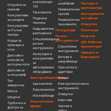
компресори
шлайфове
Тестери и
Остриета за
12V
мултиметри
ножове
Пневматични
Такаламити
чукове
Инструменти
Консумативи
Подемна
за кабели
за рендета
Пневматични
техника
такаламити
Отвертки
Консумативи
Хидравлични
за Ръчни
Генератори
Поялници
разпъвачки
такери
Ръчни
Ролетки
Специализирани
Корди за
инструменти
LED Работни
ръчни
тримери и
Строителни
прожектори
инструменти
коси
инструменти
Свредла и
Аксесоари и
Дискове и
Битове и
боркорони
консумативи
ножове за
накрайници
за
моторни коси
автосервизно
Тресчотки и
Дискове за
оборудване
адаптери
ъглошлайф
Електрообзавеждане
Клещи
Тел
Удължители
Електротехнически
заваръчна
инструменти
Разклонители
Масла
Отвертки
Изолирбанди
Шкурки
Ключове
Отоплителни
Торбички и
уреди
Чукове и
филтри за
длета