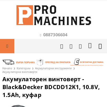
0887306604
Начало
Категории
Акумулаторни инструменти
Акумулаторни винтоверти
Акумулаторен винтоверт -
Black&Decker BDCDD12K1, 10.8V,
1.5Ah, куфар