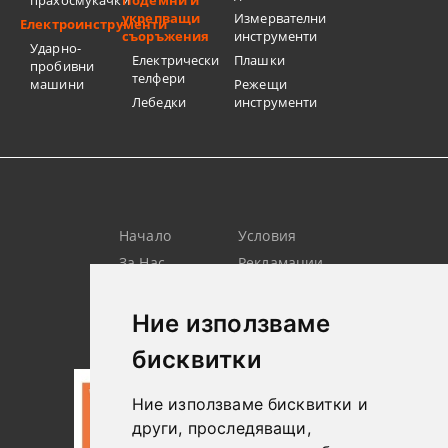
укрепващи
Измервателни
Електроинструменти
съоръжения
инструменти
Ударно-
Електрически
Плашки
пробивни
телфери
машини
Режещи
Лебедки
инструменти
Начало
Условия
За Нас
Рекламации
Търсене
Контакт
Лични
Новини
Ние използваме
Данни
бисквитки
Ние използваме бисквитки и
други, проследяващи,