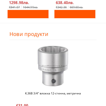
1298.98лв.
638.40лв.
4
€841.07
1644.99лв.
€342.36
669.60лв.
Нови продукти
K.36B 3/4" вложкa 12-стeннa, метричнa
€31.00