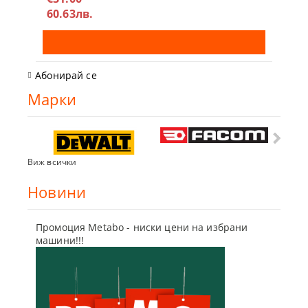
60.63лв.
Абонирай се
Марки
Виж всички
Новини
Промоция Metabo - ниски цени на избрани
Бъди г
машини!!!
отсъпк
10 Мар