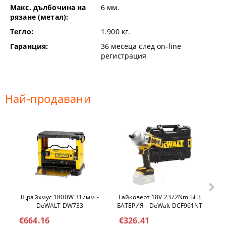
Макс. дълбочина на
6
мм.
рязане (метал):
Тегло:
1.900
кг.
Гаранция:
36 месеца след on-line
регистрация
Най-продавани
Щрайхмус 1800W 317мм -
Гайковерт 18V 2372Nm БЕЗ
Ел
DeWALT DW733
БАТЕРИЯ - DeWalt DCF961NT
€664.16
€326.41
€