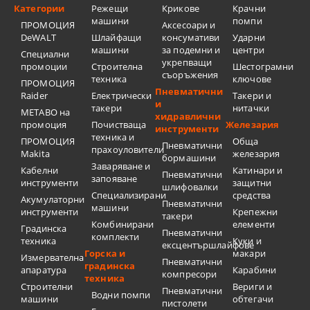
Категории
Режещи
Крикове
Крачни
машини
помпи
ПРОМОЦИЯ
Аксесоари и
DeWALT
Шлайфащи
консумативи
Ударни
машини
за подемни и
центри
Специални
укрепващи
промоции
Строителна
Шестограмни
съоръжения
техника
ключове
ПРОМОЦИЯ
Пневматични
Raider
Електрически
Такери и
и
такери
нитачки
METABO на
хидравлични
промоция
Почистваща
Железария
инструменти
техника и
ПРОМОЦИЯ
Обща
Пневматични
прахоуловители
Makita
железария
бормашини
Заваряване и
Кабелни
Катинари и
Пневматични
запояване
инструменти
защитни
шлифовалки
Специализирани
средства
Акумулаторни
Пневматични
машини
инструменти
Крепежни
такери
Комбинирани
елементи
Градинска
Пневматични
комплекти
техника
Куки и
ексцентършлайфове
Горска и
макари
Измервателна
Пневматични
градинска
апаратура
Карабини
компресори
техника
Строителни
Вериги и
Пневматични
Водни помпи
машини
обтегачи
пистолети