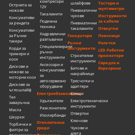
компресори
шлайфове
Тестери и
Остриета за
12V
мултиметри
ножове
Пневматични
Такаламити
чукове
Инструменти
Консумативи
Подемна
за кабели
за рендета
Пневматични
техника
такаламити
Отвертки
Консумативи
Хидравлични
за Ръчни
Генератори
Поялници
разпъвачки
такери
Ръчни
Ролетки
Специализирани
Корди за
инструменти
LED Работни
ръчни
тримери и
Строителни
прожектори
инструменти
коси
инструменти
Свредла и
Аксесоари и
Дискове и
Битове и
боркорони
консумативи
ножове за
накрайници
за
моторни коси
автосервизно
Тресчотки и
Дискове за
оборудване
адаптери
ъглошлайф
Електрообзавеждане
Клещи
Тел
Удължители
Електротехнически
заваръчна
инструменти
Разклонители
Масла
Отвертки
Изолирбанди
Шкурки
Ключове
Отоплителни
Торбички и
уреди
Чукове и
филтри за
длета
прахосмукачки
Подемни и