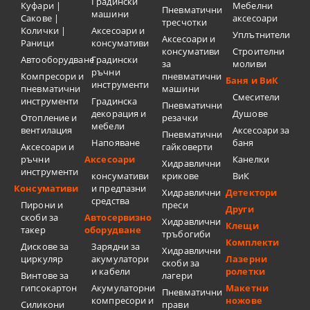
Градински
Куфари |
Мебелни
Пневматични
машини
Сакове |
аксесоари
тресчотки
Колички |
Аксесоари и
Уплътнители
Аксесоари и
Раници
консумативи
консумативи
Строителни
Автооборудване
Градински
за
моливи
ръчни
Компресори и
пневматични
Баня и ВиК
инструменти
пневматични
машини
Смесители
инструменти
Градинска
Пневматични
декорация и
Душове
Отопление и
резачки
мебели
вентилация
Аксесоари за
Пневматични
Напояване
баня
Аксесоари и
гайковерти
ръчни
Аксесоари
Канелки
Хидравлични
инструменти
консумативи
крикове
ВиК
Консумативи
и предпазни
Хидравлични
Детектори
средства
Пирони и
преси
Други
скоби за
Автосервизно
Хидравлични
Клещи
такер
оборудване
тръбогиби
Комплекти
Дискове за
Зарядни за
Хидравлични
циркуляр
акумулатори
Лазерни
скоби за
и кабели
ролетки
Винтове за
лагери
гипсокартон
Акумулаторни
Макетни
Пневматични
компресори и
ножове
Силикони
прави