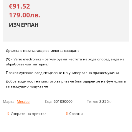
€91.52
179.00лв.
ИЗЧЕРПАН
Дръжка с нехлъзгащо се меко захващане
(V) - Vario electronics - регулируема честота на хода според вида на
обработвания материал
Прахосмукване след свързване на универсална прахосмукачка
Добра видимост на мястото за рязане благодарение на функцията
за въздушно издухване
Марка:
Metabo
Код:
601030000
Тегло:
2.255
кг
Изпрати на приятел
Сравни