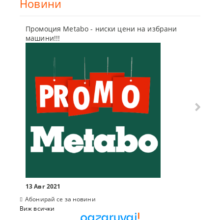
Новини
Промоция Metabo - ниски цени на избрани
Бъди г
машини!!!
отсъпк
10 Мар
13 Авг 2021
Абонирай се за новини
Виж всички