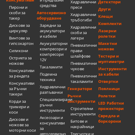
Хидравлични
Детектори
средства
Пирони и
преси
Други
скоби за
Автосервизно
Хидравлични
Клещи
такер
оборудване
тръбогиби
Комплекти
Дискове за
Зарядни за
Хидравлични
циркуляр
акумулатори
Лазерни
скоби за
и кабели
ролетки
Винтове за
лагери
гипсокартон
Акумулаторни
Макетни
Пневматични
компресори и
ножове
Силикони
прави
компресори
шлайфове
Тестери и
Остриета за
12V
мултиметри
ножове
Пневматични
Такаламити
чукове
Инструменти
Консумативи
Подемна
за кабели
за рендета
Пневматични
техника
такаламити
Отвертки
Консумативи
Хидравлични
за Ръчни
Генератори
Поялници
разпъвачки
такери
Ръчни
Ролетки
Специализирани
Корди за
инструменти
LED Работни
ръчни
тримери и
Строителни
прожектори
инструменти
коси
инструменти
Свредла и
Аксесоари и
Дискове и
Битове и
боркорони
консумативи
ножове за
накрайници
за
моторни коси
автосервизно
Тресчотки и