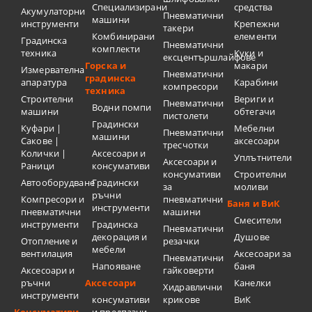
Специализирани
средства
Акумулаторни
Пневматични
машини
инструменти
Крепежни
такери
Комбинирани
елементи
Градинска
Пневматични
комплекти
техника
Куки и
ексцентършлайфове
Горска и
макари
Измервателна
Пневматични
градинска
апаратура
Карабини
компресори
техника
Строителни
Вериги и
Пневматични
Водни помпи
машини
обтегачи
пистолети
Градински
Куфари |
Мебелни
Пневматични
машини
Сакове |
аксесоари
тресчотки
Колички |
Аксесоари и
Уплътнители
Аксесоари и
Раници
консумативи
консумативи
Строителни
Автооборудване
Градински
за
моливи
ръчни
Компресори и
пневматични
Баня и ВиК
инструменти
пневматични
машини
Смесители
инструменти
Градинска
Пневматични
декорация и
Душове
Отопление и
резачки
мебели
вентилация
Аксесоари за
Пневматични
Напояване
баня
Аксесоари и
гайковерти
ръчни
Аксесоари
Канелки
Хидравлични
инструменти
консумативи
крикове
ВиК
Консумативи
и предпазни