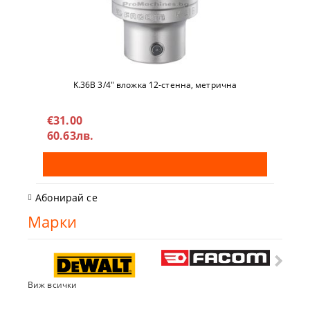
K.36B 3/4" вложкa 12-стeннa, метричнa
€31.00
60.63лв.
Абонирай се
Марки
Виж всички