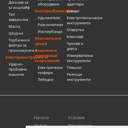
Дискове за
оборудване
адаптери
ъглошлайф
Електрообзавеждане
Клещи
Тел
Удължители
Електротехнически
заваръчна
инструменти
Разклонители
Масла
Отвертки
Изолирбанди
Шкурки
Ключове
Отоплителни
Торбички и
уреди
Чукове и
филтри за
длета
прахосмукачки
Подемни и
укрепващи
Измервателни
Електроинструменти
съоръжения
инструменти
Ударно-
Електрически
Плашки
пробивни
телфери
машини
Режещи
Лебедки
инструменти
Начало
Условия
За Нас
Рекламации