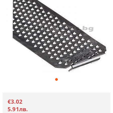
€3.02
5.91лв.