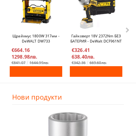
Щрайхмус 1800W 317мм -
Гайковерт 18V 2372Nm БЕЗ
Ел
DeWALT DW733
БАТЕРИЯ - DeWalt DCF961NT
€664.16
€326.41
€
1298.98лв.
638.40лв.
4
€841.07
1644.99лв.
€342.36
669.60лв.
Нови продукти