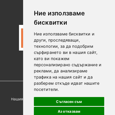
Търсене
Контакт
Лични
Новини
Ние използваме
Данни
бисквитки
Ние използваме бисквитки и
други, проследяващи,
технологии, за да подобрим
сърфирането ви в нашия сайт,
като ви покажем
0887306604
персонализирано съдържание и
реклами, да анализираме
трафика на нашия сайт и да
разберем откъде идват нашите
посетители.
GDPR
Нашият онлайн магазин е 100% съобразен с GDPR.
Съгласен съм
Прочетете нашата политика
Аз отказвам
Моите лични данни