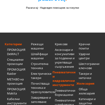
Pazaruvaj - Надежден помощник за покупки
Категории
Режещи
Крикове
Крачни
машини
помпи
ПРОМОЦИЯ
Аксесоари и
DeWALT
Шлайфащи
консумативи
Ударни
машини
за подемни и
центри
Специални
укрепващи
промоции
Строителна
Шестограмни
съоръжения
техника
ключове
ПРОМОЦИЯ
Пневматични
Raider
Електрически
Такери и
и
такери
нитачки
METABO на
хидравлични
промоция
Почистваща
Железария
инструменти
техника и
ПРОМОЦИЯ
Обща
Пневматични
прахоуловители
Makita
железария
бормашини
Заваряване и
Кабелни
Катинари и
Пневматични
запояване
инструменти
защитни
шлифовалки