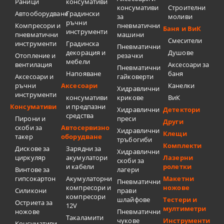
Раници
консумативи
консумативи
Строителни
Автооборудване
Градински
за
моливи
ръчни
Компресори и
пневматични
Баня и ВиК
инструменти
пневматични
машини
Смесители
инструменти
Градинска
Пневматични
декорация и
Душове
Отопление и
резачки
мебели
вентилация
Аксесоари за
Пневматични
Напояване
баня
Аксесоари и
гайковерти
ръчни
Аксесоари
Канелки
Хидравлични
инструменти
консумативи
крикове
ВиК
Консумативи
и предпазни
Хидравлични
Детектори
средства
Пирони и
преси
Други
скоби за
Автосервизно
Хидравлични
Клещи
такер
оборудване
тръбогиби
Комплекти
Дискове за
Зарядни за
Хидравлични
циркуляр
акумулатори
Лазерни
скоби за
и кабели
ролетки
Винтове за
лагери
гипсокартон
Акумулаторни
Макетни
Пневматични
компресори и
ножове
Силикони
прави
компресори
шлайфове
Тестери и
Остриета за
12V
мултиметри
ножове
Пневматични
Такаламити
чукове
Инструменти
Консумативи