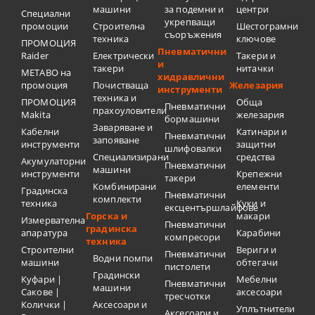
машини
за подемни и
центри
Специални
укрепващи
промоции
Строителна
Шестограмни
съоръжения
техника
ключове
ПРОМОЦИЯ
Пневматични
Raider
Електрически
Такери и
и
такери
нитачки
METABO на
хидравлични
промоция
Почистваща
Железария
инструменти
техника и
ПРОМОЦИЯ
Обща
Пневматични
прахоуловители
Makita
железария
бормашини
Заваряване и
Кабелни
Катинари и
Пневматични
запояване
инструменти
защитни
шлифовалки
Специализирани
средства
Акумулаторни
Пневматични
машини
инструменти
Крепежни
такери
Комбинирани
елементи
Градинска
Пневматични
комплекти
техника
Куки и
ексцентършлайфове
Горска и
макари
Измервателна
Пневматични
градинска
апаратура
Карабини
компресори
техника
Строителни
Вериги и
Пневматични
Водни помпи
машини
обтегачи
пистолети
Градински
Куфари |
Мебелни
Пневматични
машини
Сакове |
аксесоари
тресчотки
Колички |
Аксесоари и
Уплътнители
Аксесоари и