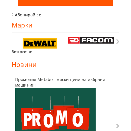
Абонирай се
Марки
Виж всички
Новини
Промоция Metabo - ниски цени на избрани
Бъди г
машини!!!
отсъпк
10 Мар