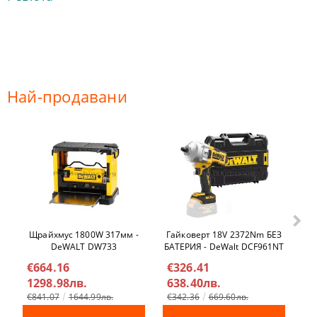
Най-продавани
Щрайхмус 1800W 317мм -
Гайковерт 18V 2372Nm БЕЗ
Ел
DeWALT DW733
БАТЕРИЯ - DeWalt DCF961NT
€664.16
€326.41
€
1298.98лв.
638.40лв.
4
€841.07
1644.99лв.
€342.36
669.60лв.