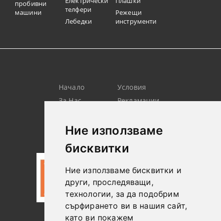
Електрически
Плашки
пробивни
телфери
машини
Режещи
Лебедки
инструменти
Начало
Условия
За Нас
Рекламации
Търсене
Контакт
Лични
Новини
Ние използваме
Данни
бисквитки
Ние използваме бисквитки и
други, проследяващи,
технологии, за да подобрим
сърфирането ви в нашия сайт,
като ви покажем
0887306604