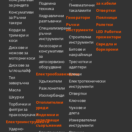
Подемна
за кабели
за рендета
Пневматични
техника
такаламити
Отвертки
Консумативи
Хидравлични
за Ръчни
Генератори
Поялници
разпъвачки
такери
Ръчни
Ролетки
Специализирани
Корди за
инструменти
LED Работни
ръчни
тримери и
Строителни
прожектори
инструменти
коси
инструменти
Свредла и
Аксесоари и
Дискове и
Битове и
боркорони
консумативи
ножове за
накрайници
за
моторни коси
автосервизно
Тресчотки и
Дискове за
оборудване
адаптери
ъглошлайф
Електрообзавеждане
Клещи
Тел
Удължители
Електротехнически
заваръчна
инструменти
Разклонители
Масла
Отвертки
Изолирбанди
Шкурки
Ключове
Отоплителни
Торбички и
уреди
Чукове и
филтри за
длета
прахосмукачки
Подемни и
укрепващи
Измервателни
Електроинструменти
съоръжения
инструменти
Ударно-