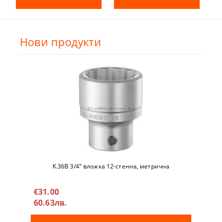
Нови продукти
K.36B 3/4" вложкa 12-стeннa, метричнa
€31.00
60.63лв.