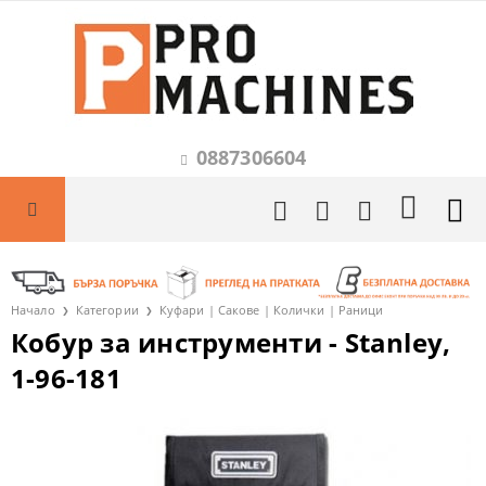
0887306604
Начало
Категории
Куфари | Сакове | Колички | Раници
Кобур за инструменти - Stanley,
1-96-181