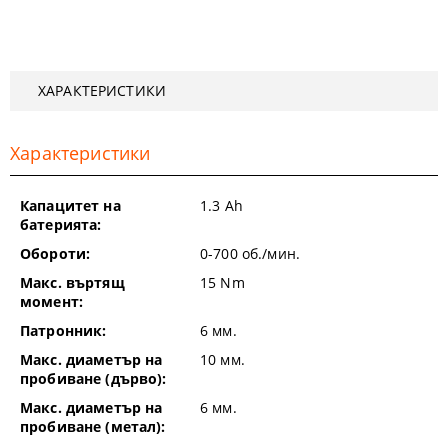
ХАРАКТЕРИСТИКИ
Характеристики
Капацитет на
1.3
Ah
батерията:
Обороти:
0-700
об./мин.
Макс. въртящ
15
Nm
момент:
Патронник:
6
мм.
Макс. диаметър на
10
мм.
пробиване (дърво):
Макс. диаметър на
6
мм.
пробиване (метал):