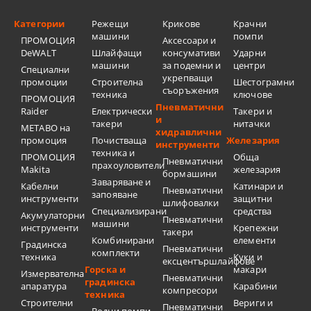
Категории
Режещи
Крикове
Крачни
машини
помпи
ПРОМОЦИЯ
Аксесоари и
DeWALT
Шлайфащи
консумативи
Ударни
машини
за подемни и
центри
Специални
укрепващи
промоции
Строителна
Шестограмни
съоръжения
техника
ключове
ПРОМОЦИЯ
Пневматични
Raider
Електрически
Такери и
и
такери
нитачки
METABO на
хидравлични
промоция
Почистваща
Железария
инструменти
техника и
ПРОМОЦИЯ
Обща
Пневматични
прахоуловители
Makita
железария
бормашини
Заваряване и
Кабелни
Катинари и
Пневматични
запояване
инструменти
защитни
шлифовалки
Специализирани
средства
Акумулаторни
Пневматични
машини
инструменти
Крепежни
такери
Комбинирани
елементи
Градинска
Пневматични
комплекти
техника
Куки и
ексцентършлайфове
Горска и
макари
Измервателна
Пневматични
градинска
апаратура
Карабини
компресори
техника
Строителни
Вериги и
Пневматични
Водни помпи