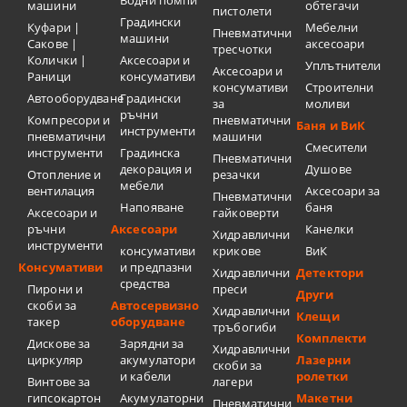
машини
обтегачи
пистолети
Градински
Куфари |
Мебелни
Пневматични
машини
Сакове |
аксесоари
тресчотки
Колички |
Аксесоари и
Уплътнители
Аксесоари и
Раници
консумативи
консумативи
Строителни
Автооборудване
Градински
за
моливи
ръчни
Компресори и
пневматични
Баня и ВиК
инструменти
пневматични
машини
Смесители
инструменти
Градинска
Пневматични
декорация и
Душове
Отопление и
резачки
мебели
вентилация
Аксесоари за
Пневматични
Напояване
баня
Аксесоари и
гайковерти
ръчни
Аксесоари
Канелки
Хидравлични
инструменти
консумативи
крикове
ВиК
Консумативи
и предпазни
Хидравлични
Детектори
средства
Пирони и
преси
Други
скоби за
Автосервизно
Хидравлични
Клещи
такер
оборудване
тръбогиби
Комплекти
Дискове за
Зарядни за
Хидравлични
циркуляр
акумулатори
Лазерни
скоби за
и кабели
ролетки
Винтове за
лагери
гипсокартон
Акумулаторни
Макетни
Пневматични