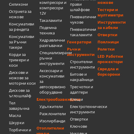
компресори и
ножове
Силикони
прави
компресори
шлайфове
Тестери и
Остриета за
12V
мултиметри
ножове
Пневматични
Такаламити
чукове
Инструменти
Консумативи
Подемна
за кабели
за рендета
Пневматични
техника
такаламити
Отвертки
Консумативи
Хидравлични
за Ръчни
Генератори
Поялници
разпъвачки
такери
Ръчни
Ролетки
Специализирани
Корди за
инструменти
LED Работни
ръчни
тримери и
Строителни
прожектори
инструменти
коси
инструменти
Свредла и
Аксесоари и
Дискове и
Битове и
боркорони
консумативи
ножове за
накрайници
за
моторни коси
автосервизно
Тресчотки и
Дискове за
оборудване
адаптери
ъглошлайф
Електрообзавеждане
Клещи
Тел
Удължители
Електротехнически
заваръчна
инструменти
Разклонители
Масла
Отвертки
Изолирбанди
Шкурки
Ключове
Отоплителни
Торбички и
уреди
Чукове и