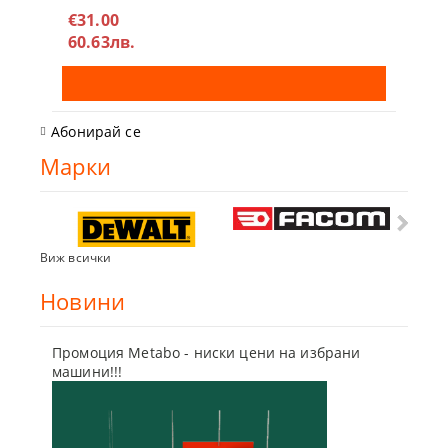
€31.00
60.63лв.
Абонирай се
Марки
Виж всички
Новини
Промоция Metabo - ниски цени на избрани
Бъди г
машини!!!
отсъпк
10 Мар