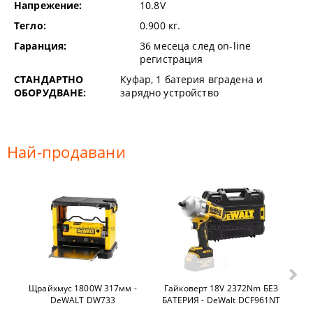
Напрежение:
10.8V
Тегло:
0.900
кг.
Гаранция:
36 месеца след on-line
регистрация
СТАНДАРТНО
Куфар, 1 батерия вградена и
ОБОРУДВАНЕ:
зарядно устройство
Най-продавани
Щрайхмус 1800W 317мм -
Гайковерт 18V 2372Nm БЕЗ
Ел
DeWALT DW733
БАТЕРИЯ - DeWalt DCF961NT