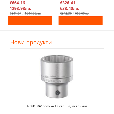
€664.16
€326.41
€
1298.98лв.
638.40лв.
4
€841.07
1644.99лв.
€342.36
669.60лв.
Нови продукти
K.36B 3/4" вложкa 12-стeннa, метричнa