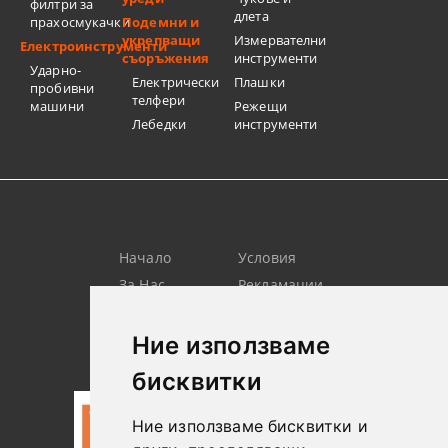
филтри за
длета
прахосмукачки
Подемни и
укрепващи
Измервателни
Електроинструменти
съоръжения
инструменти
Ударно-
Електрически
Плашки
пробивни
телфери
машини
Режещи
Лебедки
инструменти
Начало
Условия
За Нас
Рекламации
Търсене
Контакт
Лични
Новини
Ние използваме
Данни
бисквитки
Ние използваме бисквитки и