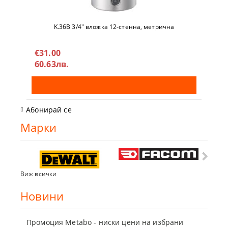
K.36B 3/4" вложкa 12-стeннa, метричнa
€31.00
60.63лв.
Абонирай се
Марки
Виж всички
Новини
Промоция Metabo - ниски цени на избрани
Бъди г