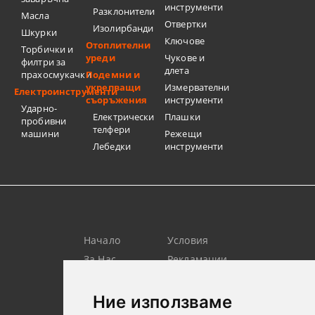
инструменти
Разклонители
Масла
Отвертки
Изолирбанди
Шкурки
Ключове
Отоплителни
Торбички и
уреди
Чукове и
филтри за
длета
прахосмукачки
Подемни и
укрепващи
Измервателни
Електроинструменти
съоръжения
инструменти
Ударно-
Електрически
Плашки
пробивни
телфери
машини
Режещи
Лебедки
инструменти
Начало
Условия
За Нас
Рекламации
Търсене
Контакт
Лични
Новини
Ние използваме
Данни