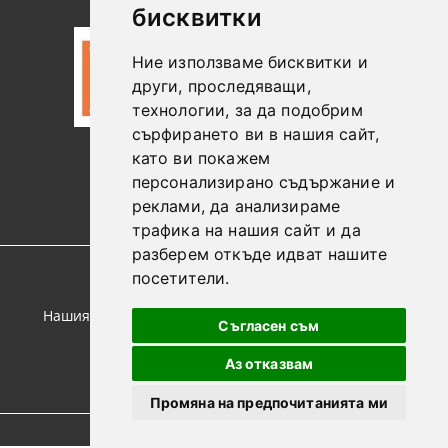
бисквитки
Ние използваме бисквитки и
други, проследяващи,
технологии, за да подобрим
сърфирането ви в нашия сайт,
като ви покажем
0887306604
персонализирано съдържание и
реклами, да анализираме
трафика на нашия сайт и да
разберем откъде идват нашите
посетители.
GDPR
Нашият онлайн магазин е 100% съобразен с GDPR.
Съгласен съм
Прочетете нашата политика
Аз отказвам
Моите лични данни
Промяна на предпочитанията ми
© Copyright 2021. Онлайн магазин от SELITON