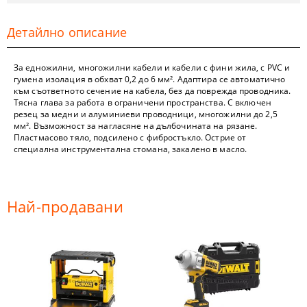
Детайлно описание
За едножилни, многожилни кабели и кабели с фини жила, с PVC и
гумена изолация в обхват 0,2 до 6 мм². Адаптира се автоматично
към съответното сечение на кабела, без да поврежда проводника.
Тясна глава за работа в ограничени пространства. С включен
резец за медни и алуминиеви проводници, многожилни до 2,5
мм². Възможност за нагласяне на дълбочината на рязане.
Пластмасово тяло, подсилено с фибростъкло. Острие от
специална инструментална стомана, закалено в масло.
Най-продавани