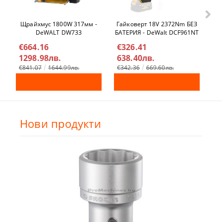
Щрайхмус 1800W 317мм -
Гайковерт 18V 2372Nm БЕЗ
Ел
DeWALT DW733
БАТЕРИЯ - DeWalt DCF961NT
€664.16
€326.41
€
1298.98лв.
638.40лв.
4
€841.07
1644.99лв.
€342.36
669.60лв.
Нови продукти