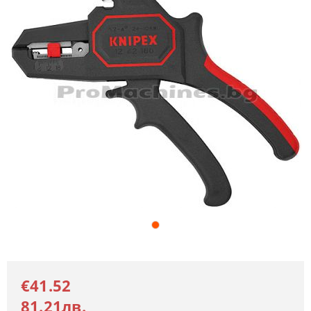
€41.52
81.21лв.