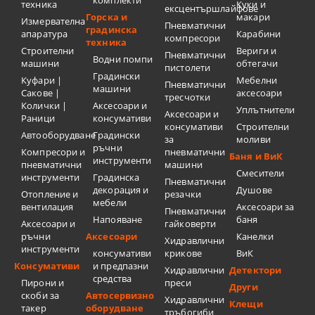
техника
Куки и
ексцентършлайфове
Горска и
макари
Измервателна
Пневматични
градинска
апаратура
Карабини
компресори
техника
Строителни
Вериги и
Пневматични
Водни помпи
машини
обтегачи
пистолети
Градински
Куфари |
Мебелни
Пневматични
машини
Сакове |
аксесоари
тресчотки
Колички |
Аксесоари и
Уплътнители
Аксесоари и
Раници
консумативи
консумативи
Строителни
Автооборудване
Градински
за
моливи
ръчни
Компресори и
пневматични
Баня и ВиК
инструменти
пневматични
машини
Смесители
инструменти
Градинска
Пневматични
декорация и
Душове
Отопление и
резачки
мебели
вентилация
Аксесоари за
Пневматични
Напояване
баня
Аксесоари и
гайковерти
ръчни
Аксесоари
Канелки
Хидравлични
инструменти
консумативи
крикове
ВиК
Консумативи
и предпазни
Хидравлични
Детектори
средства
Пирони и
преси
Други
скоби за
Автосервизно
Хидравлични
Клещи
такер
оборудване
тръбогиби