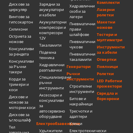
Комплекти
Дискове за
Зарядни за
Хидравлични
циркуляр
акумулатори
Лазерни
скоби за
и кабели
ролетки
Винтове за
лагери
гипсокартон
Акумулаторни
Макетни
Пневматични
компресори и
ножове
Силикони
прави
компресори
шлайфове
Тестери и
Остриета за
12V
мултиметри
ножове
Пневматични
Такаламити
чукове
Инструменти
Консумативи
Подемна
за кабели
за рендета
Пневматични
техника
такаламити
Отвертки
Консумативи
Хидравлични
за Ръчни
Генератори
Поялници
разпъвачки
такери
Ръчни
Ролетки
Специализирани
Корди за
инструменти
LED Работни
ръчни
тримери и
Строителни
прожектори
инструменти
коси
инструменти
Свредла и
Аксесоари и
Дискове и
Битове и
боркорони
консумативи
ножове за
накрайници
за
моторни коси
автосервизно
Тресчотки и
Дискове за
оборудване
адаптери
ъглошлайф
Електрообзавеждане
Клещи
Тел
Удължители
Електротехнически
заваръчна