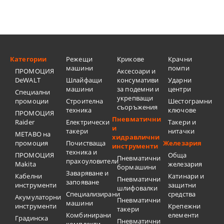
Категории
Режещи
Крикове
Крачни
машини
помпи
ПРОМОЦИЯ
Аксесоари и
DeWALT
Шлайфащи
консумативи
Ударни
машини
за подемни и
центри
Специални
укрепващи
промоции
Строителна
Шестограмни
съоръжения
техника
ключове
ПРОМОЦИЯ
Пневматични
Raider
Електрически
Такери и
и
такери
нитачки
METABO на
хидравлични
промоция
Почистваща
Железария
инструменти
техника и
ПРОМОЦИЯ
Обща
Пневматични
прахоуловители
Makita
железария
бормашини
Заваряване и
Кабелни
Катинари и
Пневматични
запояване
инструменти
защитни
шлифовалки
Специализирани
средства
Акумулаторни
Пневматични
машини
инструменти
Крепежни
такери
Комбинирани
елементи
Градинска
Пневматични
комплекти