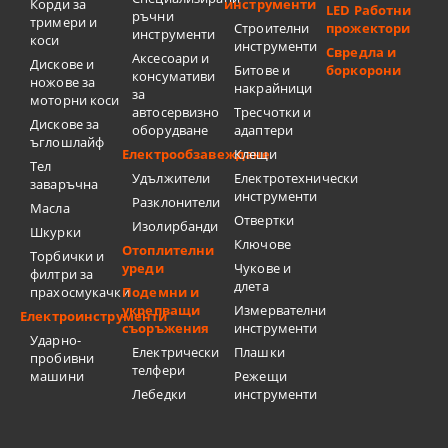
Корди за
инструменти
LED Работни
ръчни
тримери и
Строителни
прожектори
инструменти
коси
инструменти
Свредла и
Аксесоари и
Дискове и
Битове и
боркорони
консумативи
ножове за
накрайници
за
моторни коси
автосервизно
Тресчотки и
Дискове за
оборудване
адаптери
ъглошлайф
Електрообзавеждане
Клещи
Тел
Удължители
Електротехнически
заваръчна
инструменти
Разклонители
Масла
Отвертки
Изолирбанди
Шкурки
Ключове
Отоплителни
Торбички и
уреди
Чукове и
филтри за
длета
прахосмукачки
Подемни и
укрепващи
Измервателни
Електроинструменти
съоръжения
инструменти
Ударно-
Електрически
Плашки
пробивни
телфери
машини
Режещи
Лебедки
инструменти