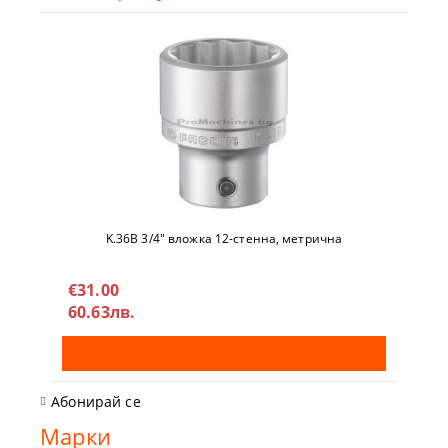
K.36B 3/4" вложкa 12-стeннa, метричнa
€31.00
60.63лв.
Абонирай се
Марки