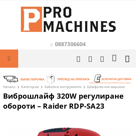
0887306604
Начало
Категории
Кабелни инструменти
Шлифовъчни машини
Виброшлайф 320W регулиране
обороти – Raider RDP-SA23