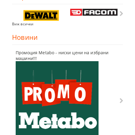
Виж всички
Новини
Промоция Metabo - ниски цени на избрани
Бъди г
машини!!!
отсъпк
10 Мар