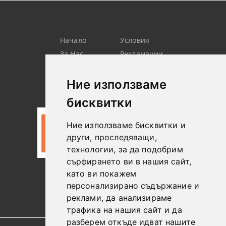
Начало
Условия
За Нас
Рекламации
Търсене
Контакт
Лични
Новини
Ние използваме
Данни
бисквитки
Ние използваме бисквитки и
други, проследяващи,
технологии, за да подобрим
сърфирането ви в нашия сайт,
като ви покажем
0887306604
персонализирано съдържание и
реклами, да анализираме
трафика на нашия сайт и да
разберем откъде идват нашите