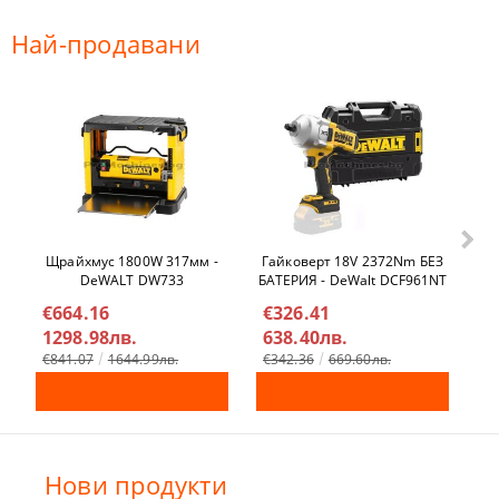
Най-продавани
Щрайхмус 1800W 317мм -
Гайковерт 18V 2372Nm БЕЗ
Ел
DeWALT DW733
БАТЕРИЯ - DeWalt DCF961NT
€664.16
€326.41
€
1298.98лв.
638.40лв.
4
€841.07
1644.99лв.
€342.36
669.60лв.
Нови продукти