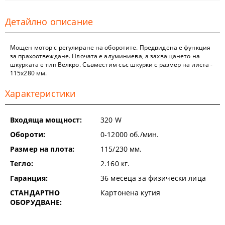
Детайлно описание
Мощен мотор с регулиране на оборотите. Предвидена е функция
за прахоотвеждане. Плочата е алуминиева, а захващането на
шкурката е тип Велкро. Съвместим със шкурки с размер на листа -
115х280 мм.
Характеристики
Входяща мощност:
320
W
Обороти:
0-12000
об./мин.
Размер на плота:
115/230
мм.
Тегло:
2.160
кг.
Гаранция:
36 месеца за физически лица
СТАНДАРТНО
Картонена кутия
ОБОРУДВАНЕ: