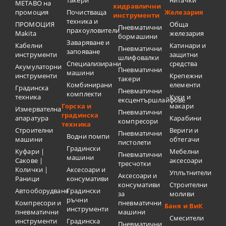
METABO на
хидравлични
промоция
Почистваща
Железария
инструменти
техника и
ПРОМОЦИЯ
Обща
Пневматични
прахоуловители
Makita
железария
бормашини
Заваряване и
Кабелни
Катинари и
Пневматични
запояване
инструменти
защитни
шлифовалки
Специализирани
средства
Акумулаторни
Пневматични
машини
инструменти
Крепежни
такери
Комбинирани
елементи
Градинска
Пневматични
комплекти
техника
Куки и
ексцентършлайфове
Горска и
макари
Измервателна
Пневматични
градинска
апаратура
Карабини
компресори
техника
Строителни
Вериги и
Пневматични
Водни помпи
машини
обтегачи
пистолети
Градински
Куфари |
Мебелни
Пневматични
машини
Сакове |
аксесоари
тресчотки
Колички |
Аксесоари и
Уплътнители
Аксесоари и
Раници
консумативи
консумативи
Строителни
Автооборудване
Градински
за
моливи
ръчни
Компресори и
пневматични
Баня и ВиК
инструменти
пневматични
машини
Смесители
инструменти
Градинска
Пневматични