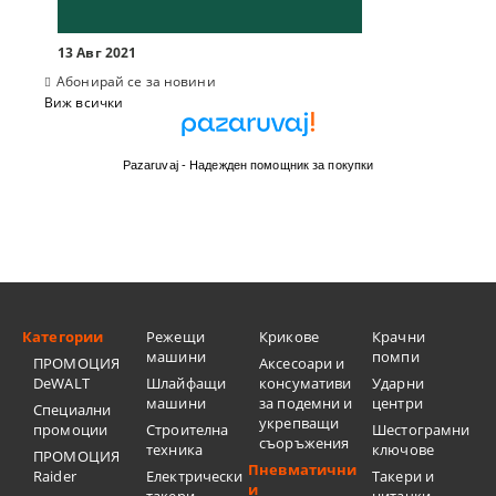
13 Авг 2021
Абонирай се за новини
Виж всички
Pazaruvaj - Надежден помощник за покупки
Категории
Режещи
Крикове
Крачни
машини
помпи
ПРОМОЦИЯ
Аксесоари и
DeWALT
Шлайфащи
консумативи
Ударни
машини
за подемни и
центри
Специални
укрепващи
промоции
Строителна
Шестограмни
съоръжения
техника
ключове
ПРОМОЦИЯ
Пневматични
Raider
Електрически
Такери и
и
такери
нитачки