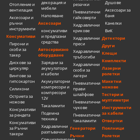
декорация и
Душове
Отопление и
резачки
мебели
вентилация
Аксесоари за
Пневматични
Напояване
баня
Аксесоари и
гайковерти
ръчни
Аксесоари
Канелки
Хидравлични
инструменти
консумативи
крикове
ВиК
Консумативи
и предпазни
Хидравлични
Детектори
средства
Пирони и
преси
Други
скоби за
Автосервизно
Хидравлични
Клещи
такер
оборудване
тръбогиби
Комплекти
Дискове за
Зарядни за
Хидравлични
циркуляр
акумулатори
Лазерни
скоби за
и кабели
ролетки
Винтове за
лагери
гипсокартон
Акумулаторни
Макетни
Пневматични
компресори и
ножове
Силикони
прави
компресори
шлайфове
Тестери и
Остриета за
12V
мултиметри
ножове
Пневматични
Такаламити
чукове
Инструменти
Консумативи
Подемна
за кабели
за рендета
Пневматични
техника
такаламити
Отвертки
Консумативи
Хидравлични
за Ръчни
Генератори
Поялници
разпъвачки
такери
Ръчни
Ролетки
Специализирани