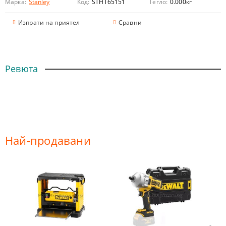
Марка:
Stanley
Код:
STHT65151
Тегло:
0.000
кг
Изпрати на приятел
Сравни
Ревюта
Най-продавани