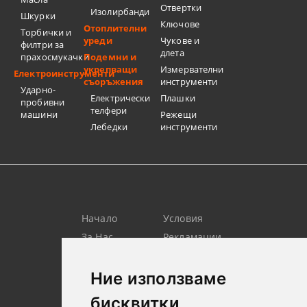
Отвертки
Изолирбанди
Шкурки
Ключове
Отоплителни
Торбички и
уреди
Чукове и
филтри за
длета
прахосмукачки
Подемни и
укрепващи
Измервателни
Електроинструменти
съоръжения
инструменти
Ударно-
Електрически
Плашки
пробивни
телфери
машини
Режещи
Лебедки
инструменти
Начало
Условия
За Нас
Рекламации
Търсене
Контакт
Лични
Новини
Ние използваме
Данни
бисквитки