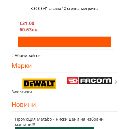
K.36B 3/4" вложкa 12-стeннa, метричнa
€31.00
60.63лв.
Абонирай се
Марки
Виж всички
Новини
Промоция Metabo - ниски цени на избрани
Бъди г
машини!!!
отсъпк