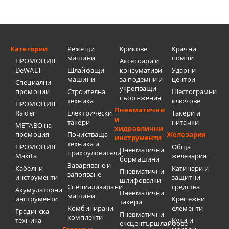
Категории
Режещи
Крикове
Крачни
машини
помпи
ПРОМОЦИЯ
Аксесоари и
DeWALT
Шлайфащи
консумативи
Ударни
машини
за подемни и
центри
Специални
укрепващи
промоции
Строителна
Шестограмни
съоръжения
техника
ключове
ПРОМОЦИЯ
Пневматични
Raider
Електрически
Такери и
и
такери
нитачки
METABO на
хидравлични
промоция
Почистваща
Железария
инструменти
техника и
ПРОМОЦИЯ
Обща
Пневматични
прахоуловители
Makita
железария
бормашини
Заваряване и
Кабелни
Катинари и
Пневматични
запояване
инструменти
защитни
шлифовалки
Специализирани
средства
Акумулаторни
Пневматични
машини
инструменти
Крепежни
такери
Комбинирани
елементи
Градинска
Пневматични
комплекти
техника
Куки и
ексцентършлайфове