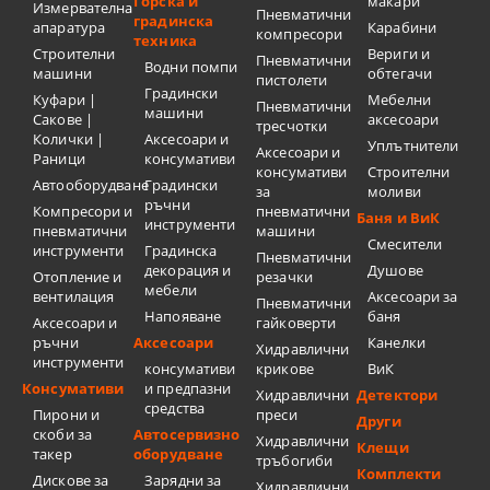
Горска и
макари
Измервателна
Пневматични
градинска
апаратура
Карабини
компресори
техника
Строителни
Вериги и
Пневматични
Водни помпи
машини
обтегачи
пистолети
Градински
Куфари |
Мебелни
Пневматични
машини
Сакове |
аксесоари
тресчотки
Колички |
Аксесоари и
Уплътнители
Аксесоари и
Раници
консумативи
консумативи
Строителни
Автооборудване
Градински
за
моливи
ръчни
Компресори и
пневматични
Баня и ВиК
инструменти
пневматични
машини
Смесители
инструменти
Градинска
Пневматични
декорация и
Душове
Отопление и
резачки
мебели
вентилация
Аксесоари за
Пневматични
Напояване
баня
Аксесоари и
гайковерти
ръчни
Аксесоари
Канелки
Хидравлични
инструменти
консумативи
крикове
ВиК
Консумативи
и предпазни
Хидравлични
Детектори
средства
Пирони и
преси
Други
скоби за
Автосервизно
Хидравлични
Клещи
такер
оборудване
тръбогиби
Комплекти
Дискове за
Зарядни за
Хидравлични