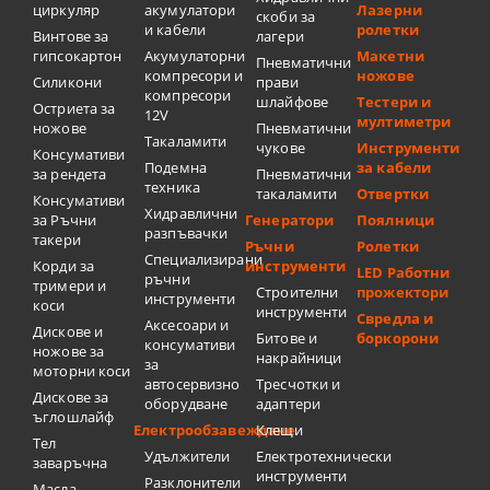
циркуляр
акумулатори
Лазерни
скоби за
и кабели
ролетки
Винтове за
лагери
гипсокартон
Акумулаторни
Макетни
Пневматични
компресори и
ножове
Силикони
прави
компресори
шлайфове
Тестери и
Остриета за
12V
мултиметри
ножове
Пневматични
Такаламити
чукове
Инструменти
Консумативи
Подемна
за кабели
за рендета
Пневматични
техника
такаламити
Отвертки
Консумативи
Хидравлични
за Ръчни
Генератори
Поялници
разпъвачки
такери
Ръчни
Ролетки
Специализирани
Корди за
инструменти
LED Работни
ръчни
тримери и
Строителни
прожектори
инструменти
коси
инструменти
Свредла и
Аксесоари и
Дискове и
Битове и
боркорони
консумативи
ножове за
накрайници
за
моторни коси
автосервизно
Тресчотки и
Дискове за
оборудване
адаптери
ъглошлайф
Електрообзавеждане
Клещи
Тел
Удължители
Електротехнически
заваръчна
инструменти
Разклонители
Масла