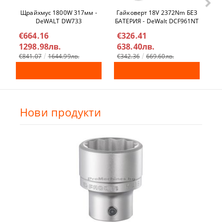
Щрайхмус 1800W 317мм -
Гайковерт 18V 2372Nm БЕЗ
Ел
DeWALT DW733
БАТЕРИЯ - DeWalt DCF961NT
€664.16
€326.41
€
1298.98лв.
638.40лв.
4
€841.07
1644.99лв.
€342.36
669.60лв.
Нови продукти