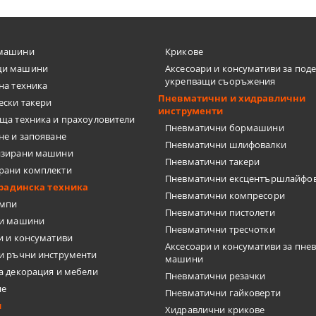
машини
Крикове
И ШЛЕМОВЕ
и машини
Аксесоари и консумативи за под
укрепващи съоръжения
на техника
ШЕНИ ЗА ЛАЗЕР
Пневматични и хидравлични
ески такери
инструменти
ща техника и прахоуловители
ПИ ЗА ТЕЧНОСТИ
Пневматични бормашини
не и запояване
Пневматични шлифовалки
изирани машини
ЛОМЕР, ПРАВ ЪГЪЛ
Пневматични такери
рани комплекти
Пневматични ексцентършлайфо
градинска техника
 ЗА СИЛИКОН
Пневматични компресори
омпи
Пневматични пистолети
ки машини
Пневматични тресчотки
и и консумативи
Аксесоари и консумативи за пне
 ЗА ВОДОСТРУЙКИ
и ръчни инструменти
машини
а декорация и мебели
Пневматични резачки
, ФРЕЗИ, ЩАНЦИ, ЗЕНКЕРИ
не
Пневматични гайковерти
и
Хидравлични крикове