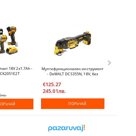
акт 18V 2х1.7Ah -
Батерия 18.
Мултифункционален инструмент
DCK2051E2T
DEW
- DeWALT DCS355N, 18V, без
батерии и зарядно у-во
€65.95
€125.27
128.99лв
245.01лв.
0лв.
€92.03
180
ПОРЪЧАЙ
ОРЪЧАЙ