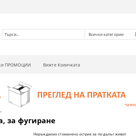
чки ПРОМОЦИИ
Вижте Количката
РНИ ВИНТОВЕРТИ
РНИ ГАЙКОВЕРТИ
НИ
РНИ ОТВЕРТКИ
И
 ДЪРВА
и
а, за фугиране
РНИ ЦИРКУЛЯРИ
И
 ТРЕВА
Неръждаемо стоманено острие за по-дълъг живот