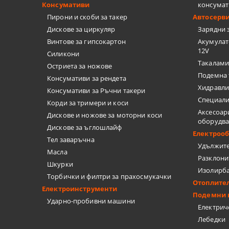
ТЕЛЕНИ ЧЕ
Консумативи
консумат
Пирони и скоби за такер
Автосерв
НИТАЧКИ
Дискове за циркуляр
Зарядни 
Винтове за гипсокартон
Акумулат
МЕНГЕМЕТА
12V
Силикони
Такалами
Остриета за ножове
ПАТРОННИ
Подемна 
Консумативи за рендета
Хидравли
Консумативи за Ръчни такери
ДРУГИ
Специали
Корди за тримери и коси
Аксесоар
Дискове и ножове за моторни коси
БРАДВИ
оборудв
Дискове за ъглошлайф
Електроо
Тел заваръчна
КАТИНАРИ
Удължит
Масла
Разклони
Шкурки
МАШИНИ З
Изолирб
Торбички и филтри за прахосмукачки
Отоплите
Електроинструменти
Подемни 
Ударно-пробивни машини
Електрич
Лебедки