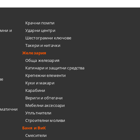
Крачни помпи
емни и
Ударни центри
Шестограмни ключове
Такери и нитачки
Железария
Обща железария
Катинари и защитни средства
Крепежни елементи
ве
Куки и макари
Карабини
Вериги и обтегачи
Мебелни аксесоари
вматични
Уплътнители
Строителни моливи
Баня и ВиК
Смесители