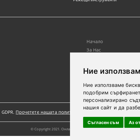
Начало
За Нас
Търсене
Лични Данни
Ние използвам
Ние използваме бискв
подобрим сърфирането
персонализирано съд
нашия сайт и да разб
 GDPR.
Прочетете нашата политика
Съгласен съм
Аз о
© Copyright 2021. Онлайн магазин от SELITON