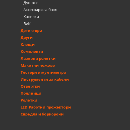
Душове
Аксесоари за баня
Канелки
ВиК
Детектори
Други
Клещи
Комплекти
Лазерни ролетки
Макетни ножове
Тестери и мултиметри
Инструменти за кабели
Отвертки
Поялници
Ролетки
LED Работни прожектори
Свредла и боркорони