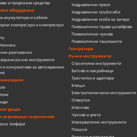
ТКИ
иви и предпазни средства
Хидравлични преси
изно оборудване
Хидравлични тръбогиби
за акумулатори и кабели
Хидравлични скоби за лагери
орни компресори и компресори
Пневматични прави шлайфове
Пневматични чукове
ти
Пневматични такаламити
ЦИ
техника
Генератори
чни разпъвачки
Ръчни инструменти
зирани ръчни инструменти
Строителни инструменти
и и консумативи за автосервизно
Битове и накрайници
ане
Тресчотки и адаптери
бзавеждане
Клещи
ели
Електротехнически инструменти
тели
А ПЛОЧКИ
Отвертки
анди
Ключове
лни уреди
Чукове и длета
и укрепващи съоръжения
Измервателни инструменти
ески телфери
Плашки
Режещи инструменти