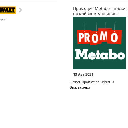
СКИ ТАКЕРИ
ДЕТА
Промоция Metabo - ниски 
на избрани машини!!!
чки
ЕЛНИ ЕЛЕКТРОИНСТРУМЕНТИ
ЕРИ
И
МАГАРЕТА
13 Авг 2021
Абонирай се за новини
Виж всички
КАЧИ