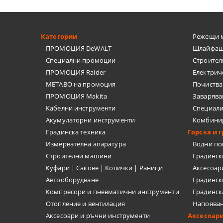
ШПАКЛИ
Категории
Режещи 
ЗАВАРЪЧН
ПРОМОЦИЯ DeWALT
Шлайфащ
Специални промоции
Строител
ОЧИЛА, МИ
ПРОМОЦИЯ Raider
Електрич
METABO на промоция
Почиства
РЪЧНИ ПОМ
ПРОМОЦИЯ Makita
Заварява
Кабелни инструменти
Специал
ШУБЛЕР, ЪГ
Акумулаторни инструменти
Комбини
Градинска техника
Горска и 
ПИСТОЛЕТИ
Измервателна апаратура
Водни п
Строителни машини
Градинс
ШАБЛОНИ
Куфари | Сакове | Колички | Раници
Аксесоар
АКСЕСОАРИ
Автооборудване
Градинск
Компресори и пневматични инструменти
Градинск
БОРКОРОНИ
Отопление и вентилация
Напоява
Аксесоари и ръчни инструменти
Аксесоар