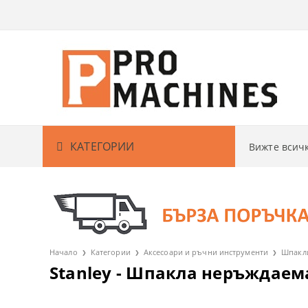
КАТЕГОРИИ
Вижте вси
Акумулаторни машини
АКУМУЛАТО
Кабелни машини
АКУМУЛАТО
БОРМАШИ
Градина
АКУМУЛАТО
ВИНТОВЕРТ
РЕЗАЧКИ ЗА
Начало
Категории
Аксесоари и ръчни инструменти
Шпакл
Stanley - Шпакла неръждаем
Измервателни уреди
АКУМУЛАТО
ГАЙКОВЕРТ
КОСАЧКИ ЗА
ДЕТЕКТОРИ