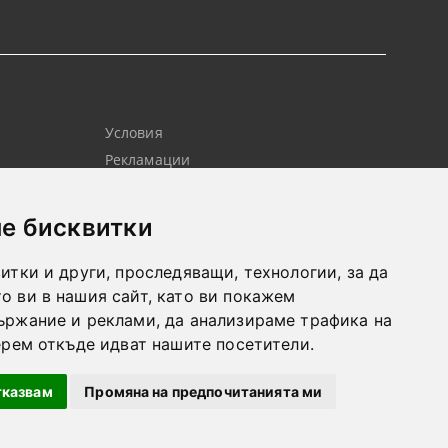
Условия
Рекламации
Контакт
Новини
е бисквитки
итки и други, проследяващи, технологии, за да
 ви в нашия сайт, като ви покажем
ържание и реклами, да анализираме трафика на
ерем откъде идват нашите посетители.
Моите лични данни
тказвам
Промяна на предпочитанията ми