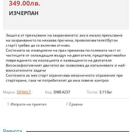
349.00лв.
ИЗЧЕРПАН
Защита от прекъсване на захранването: ако е имало прекъсване
на захранването по някаква причина, превключвателят(бутон
старт) трябва да се включва отново.
Системата за изхвърляне на прах премахва по-голямата част от
частиците от охлаждащия въздух на двигателя, предотвратявайки
повреждането на изолацията и захващането на двигателя
Високоефективният двигател ви позволява да изпълнявате и най-
взискателните задачи
Системата за мек старт ограничава механичното отражение при
стартиране, така че потребителят да има повече контрол
Марка:
DEWALT
Код:
DWE4237
Тегло:
3.110
кг
Изпрати на приятел
Сравни
Ревюта