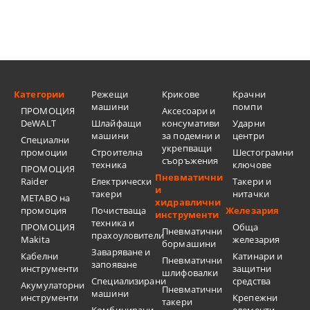
Категории
Режещи
Крикове
Крачни
машини
помпи
ПРОМОЦИЯ
Аксесоари и
DeWALT
Шлайфащи
консумативи
Ударни
машини
за подемни и
центри
Специални
укрепващи
промоции
Строителна
Шестограмни
съоръжения
техника
ключове
ПРОМОЦИЯ
Пневматични
Raider
Електрически
Такери и
и
такери
нитачки
METABO на
хидравлични
промоция
Почистваща
Железария
инструменти
техника и
ПРОМОЦИЯ
Обща
Пневматични
прахоуловители
Makita
железария
бормашини
Заваряване и
Кабелни
Катинари и
Пневматични
запояване
инструменти
защитни
шлифовалки
Специализирани
средства
Акумулаторни
Пневматични
машини
инструменти
Крепежни
такери
Комбинирани
елементи