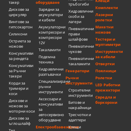
Клещи
такер
оборудване
тръбогиби
Комплекти
Дискове за
Зарядни за
Хидравлични
циркуляр
акумулатори
Лазерни
скоби за
и кабели
ролетки
Винтове за
лагери
гипсокартон
Акумулаторни
Макетни
Пневматични
компресори и
ножове
Силикони
прави
компресори
шлайфове
Тестери и
Остриета за
12V
мултиметри
ножове
Пневматични
Такаламити
чукове
Инструменти
Консумативи
Подемна
за кабели
за рендета
Пневматични
техника
такаламити
Отвертки
Консумативи
Хидравлични
за Ръчни
Генератори
Поялници
разпъвачки
такери
Ръчни
Ролетки
Специализирани
Корди за
инструменти
LED Работни
ръчни
тримери и
Строителни
прожектори
инструменти
коси
инструменти
Свредла и
Аксесоари и
Дискове и
Битове и
боркорони
консумативи
ножове за
накрайници
за
моторни коси
автосервизно
Тресчотки и
Дискове за
оборудване
адаптери
ъглошлайф
Електрообзавеждане
Клещи
Тел