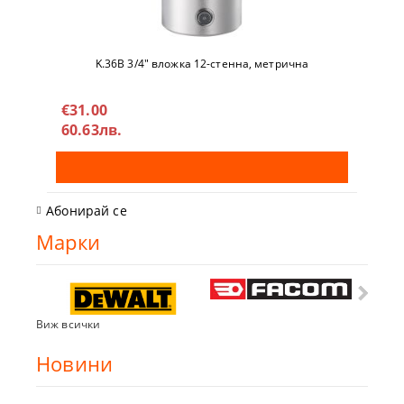
K.36B 3/4" вложкa 12-стeннa, метричнa
€31.00
60.63лв.
Абонирай се
Марки
Виж всички
Новини