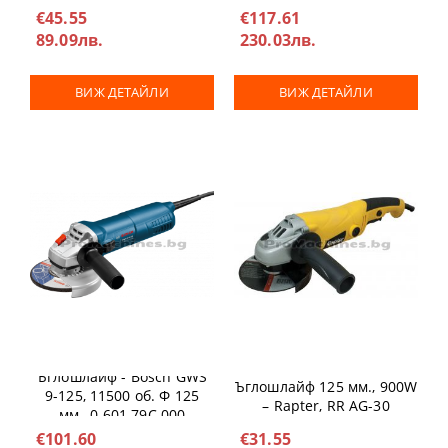
дръжка, 0.601.79C.002
€45.55
€117.61
89.09лв.
230.03лв.
ВИЖ ДЕТАЙЛИ
ВИЖ ДЕТАЙЛИ
Ъглошлайф - Bosch GWS
Ъглошлайф 125 мм., 900W
9-125, 11500 об. Ф 125
– Rapter, RR AG-30
мм., 0.601.79C.000
€101.60
€31.55