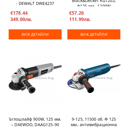
Black&Decker KG1202,
- DEWALT DWE4237
ф125 мм., 1200W
€178.44
€57.26
349.00лв.
111.99лв.
ВИЖ ДЕТАЙЛИ
ВИЖ ДЕТАЙЛИ
Ъглошлайф - Bosch GWS
Ъглошлайф 900W, 125 мм.
9-125, 11500 об. Ф 125
– DAEWOO, DAAG125-90
мм., антивибрационна