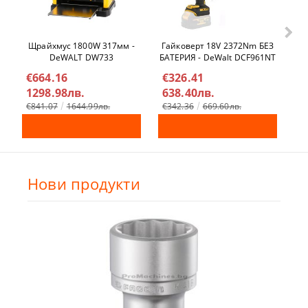
Щрайхмус 1800W 317мм -
Гайковерт 18V 2372Nm БЕЗ
Ел
DeWALT DW733
БАТЕРИЯ - DeWalt DCF961NT
€664.16
€326.41
€
1298.98лв.
638.40лв.
4
€841.07
1644.99лв.
€342.36
669.60лв.
Нови продукти