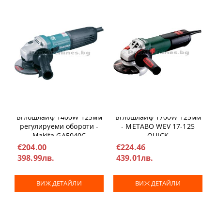
Ъглошлайф 1400W 125мм
Ъглошлайф 1700W 125мм
регулируеми обороти -
- METABO WEV 17-125
Makita GA5040C
QUICK
€204.00
€224.46
398.99лв.
439.01лв.
ВИЖ ДЕТАЙЛИ
ВИЖ ДЕТАЙЛИ