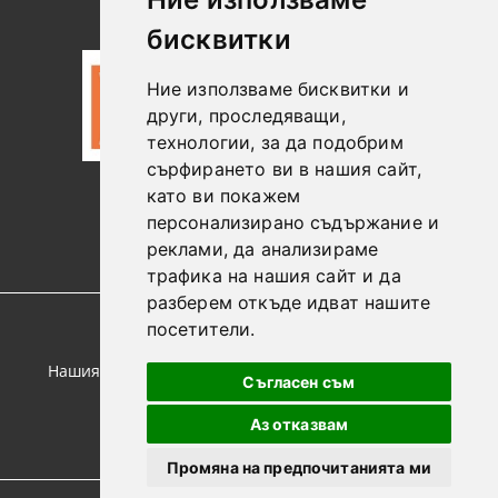
Данни
бисквитки
Ние използваме бисквитки и
други, проследяващи,
технологии, за да подобрим
сърфирането ви в нашия сайт,
като ви покажем
0887306604
персонализирано съдържание и
реклами, да анализираме
трафика на нашия сайт и да
разберем откъде идват нашите
посетители.
GDPR
Нашият онлайн магазин е 100% съобразен с GDPR.
Съгласен съм
Прочетете нашата политика
Аз отказвам
Моите лични данни
Промяна на предпочитанията ми