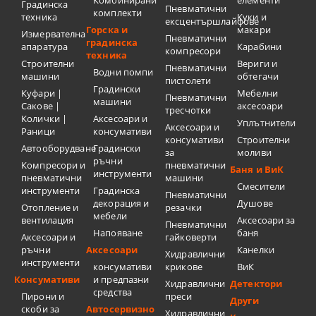
Градинска
Пневматични
комплекти
техника
Куки и
ексцентършлайфове
Горска и
макари
Измервателна
Пневматични
градинска
апаратура
Карабини
компресори
техника
Строителни
Вериги и
Пневматични
Водни помпи
машини
обтегачи
пистолети
Градински
Куфари |
Мебелни
Пневматични
машини
Сакове |
аксесоари
тресчотки
Колички |
Аксесоари и
Уплътнители
Аксесоари и
Раници
консумативи
консумативи
Строителни
Автооборудване
Градински
за
моливи
ръчни
Компресори и
пневматични
Баня и ВиК
инструменти
пневматични
машини
Смесители
инструменти
Градинска
Пневматични
декорация и
Душове
Отопление и
резачки
мебели
вентилация
Аксесоари за
Пневматични
Напояване
баня
Аксесоари и
гайковерти
ръчни
Аксесоари
Канелки
Хидравлични
инструменти
консумативи
крикове
ВиК
Консумативи
и предпазни
Хидравлични
Детектори
средства
Пирони и
преси
Други
скоби за
Автосервизно
Хидравлични