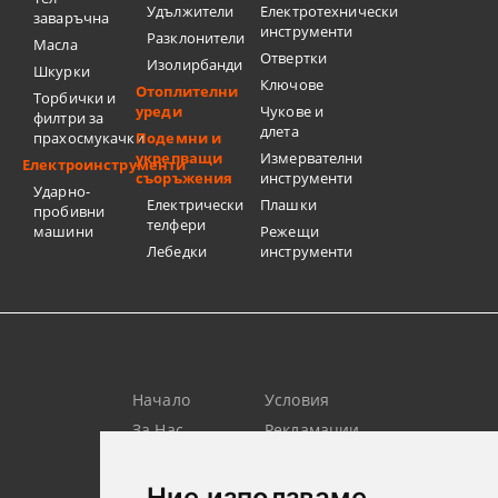
Удължители
Електротехнически
заваръчна
инструменти
Разклонители
Масла
Отвертки
Изолирбанди
Шкурки
Ключове
Отоплителни
Торбички и
уреди
Чукове и
филтри за
длета
прахосмукачки
Подемни и
укрепващи
Измервателни
Електроинструменти
съоръжения
инструменти
Ударно-
Електрически
Плашки
пробивни
телфери
машини
Режещи
Лебедки
инструменти
Начало
Условия
За Нас
Рекламации
Търсене
Контакт
Лични
Новини
Ние използваме