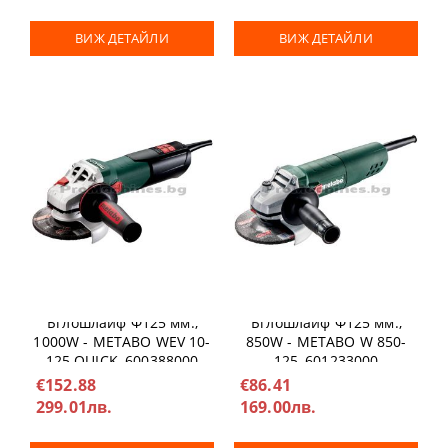
ВИЖ ДЕТАЙЛИ
ВИЖ ДЕТАЙЛИ
Ъглошлайф Ф125 мм.,
Ъглошлайф Ф125 мм.,
1000W - METABO WEV 10-
850W - METABO W 850-
125 QUICK, 600388000
125, 601233000
€152.88
€86.41
299.01лв.
169.00лв.