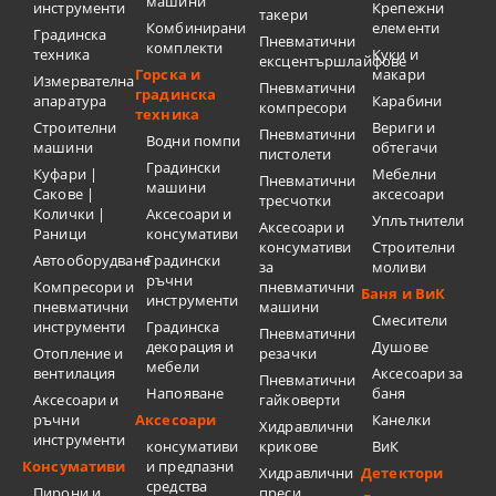
машини
инструменти
Крепежни
такери
Комбинирани
елементи
Градинска
Пневматични
комплекти
техника
Куки и
ексцентършлайфове
Горска и
макари
Измервателна
Пневматични
градинска
апаратура
Карабини
компресори
техника
Строителни
Вериги и
Пневматични
Водни помпи
машини
обтегачи
пистолети
Градински
Куфари |
Мебелни
Пневматични
машини
Сакове |
аксесоари
тресчотки
Колички |
Аксесоари и
Уплътнители
Аксесоари и
Раници
консумативи
консумативи
Строителни
Автооборудване
Градински
за
моливи
ръчни
Компресори и
пневматични
Баня и ВиК
инструменти
пневматични
машини
Смесители
инструменти
Градинска
Пневматични
декорация и
Душове
Отопление и
резачки
мебели
вентилация
Аксесоари за
Пневматични
Напояване
баня
Аксесоари и
гайковерти
ръчни
Аксесоари
Канелки
Хидравлични
инструменти
консумативи
крикове
ВиК
Консумативи
и предпазни
Хидравлични
Детектори
средства
Пирони и
преси