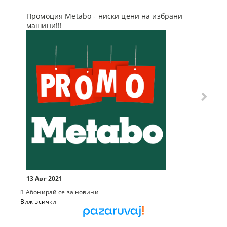
Промоция Metabo - ниски цени на избрани
Бъди г
машини!!!
отсъпк
10 Мар
13 Авг 2021
Абонирай се за новини
Виж всички