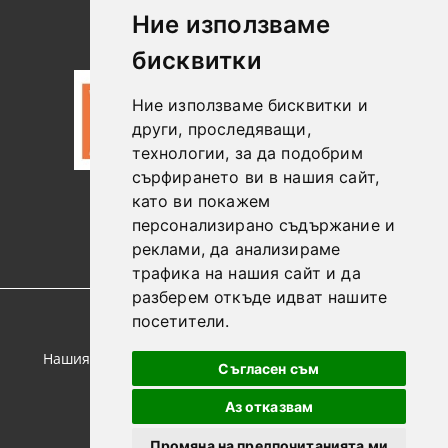
Лични
Новини
Ние използваме
Данни
бисквитки
Ние използваме бисквитки и
други, проследяващи,
технологии, за да подобрим
сърфирането ви в нашия сайт,
като ви покажем
0887306604
персонализирано съдържание и
реклами, да анализираме
трафика на нашия сайт и да
разберем откъде идват нашите
посетители.
GDPR
Нашият онлайн магазин е 100% съобразен с GDPR.
Съгласен съм
Прочетете нашата политика
Аз отказвам
Моите лични данни
Промяна на предпочитанията ми