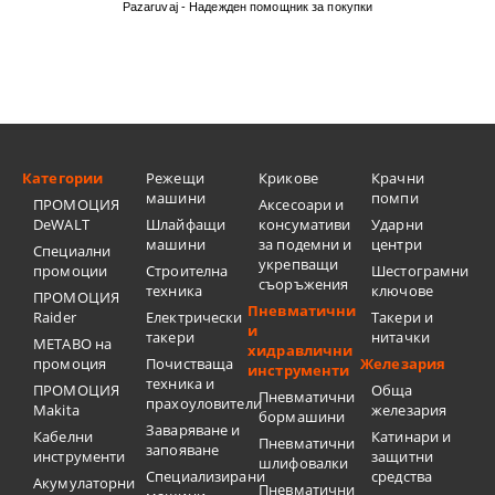
Pazaruvaj - Надежден помощник за покупки
Категории
Режещи
Крикове
Крачни
машини
помпи
ПРОМОЦИЯ
Аксесоари и
DeWALT
Шлайфащи
консумативи
Ударни
машини
за подемни и
центри
Специални
укрепващи
промоции
Строителна
Шестограмни
съоръжения
техника
ключове
ПРОМОЦИЯ
Пневматични
Raider
Електрически
Такери и
и
такери
нитачки
METABO на
хидравлични
промоция
Почистваща
Железария
инструменти
техника и
ПРОМОЦИЯ
Обща
Пневматични
прахоуловители
Makita
железария
бормашини
Заваряване и
Кабелни
Катинари и
Пневматични
запояване
инструменти
защитни
шлифовалки
Специализирани
средства
Акумулаторни
Пневматични