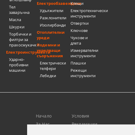
Електрообзавеждане
Клещи
Тел
Удължители
Електротехнически
заваръчна
инструменти
Разклонители
Масла
Отвертки
Изолирбанди
Шкурки
Ключове
Отоплителни
Торбички и
уреди
Чукове и
филтри за
длета
прахосмукачки
Подемни и
укрепващи
Измервателни
Електроинструменти
съоръжения
инструменти
Ударно-
Електрически
Плашки
пробивни
телфери
машини
Режещи
Лебедки
инструменти
Начало
Условия
За Нас
Рекламации
Търсене
Контакт