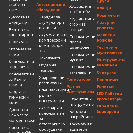
Други
скоби за
Автосервизно
Хидравлични
Клещи
такер
оборудване
тръбогиби
Комплекти
Дискове за
Зарядни за
Хидравлични
циркуляр
акумулатори
Лазерни
скоби за
и кабели
ролетки
Винтове за
лагери
гипсокартон
Акумулаторни
Макетни
Пневматични
компресори и
ножове
Силикони
прави
компресори
шлайфове
Тестери и
Остриета за
12V
мултиметри
ножове
Пневматични
Такаламити
чукове
Инструменти
Консумативи
Подемна
за кабели
за рендета
Пневматични
техника
такаламити
Отвертки
Консумативи
Хидравлични
за Ръчни
Генератори
Поялници
разпъвачки
такери
Ръчни
Ролетки
Специализирани
Корди за
инструменти
LED Работни
ръчни
тримери и
Строителни
прожектори
инструменти
коси
инструменти
Свредла и
Аксесоари и
Дискове и
Битове и
боркорони
консумативи
ножове за
накрайници
за
моторни коси
автосервизно
Тресчотки и
Дискове за
оборудване
адаптери
ъглошлайф