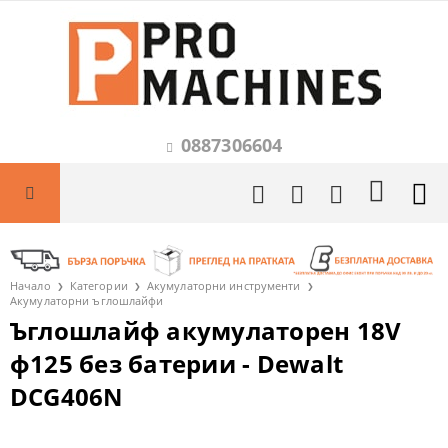
0887306604
Начало
Категории
Акумулаторни инструменти
Акумулаторни ъглошлайфи
Ъглошлайф акумулаторен 18V
ф125 без батерии - Dewalt
DCG406N