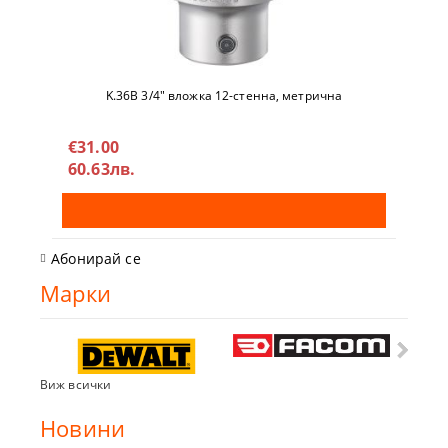
K.36B 3/4" вложкa 12-стeннa, метричнa
€31.00
60.63лв.
Абонирай се
Марки
Виж всички
Новини