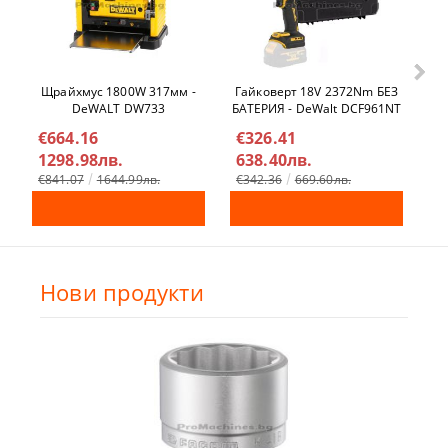
Щрайхмус 1800W 317мм -
Гайковерт 18V 2372Nm БЕЗ
Ел
DeWALT DW733
БАТЕРИЯ - DeWalt DCF961NT
€664.16
€326.41
€
1298.98лв.
638.40лв.
4
€841.07
1644.99лв.
€342.36
669.60лв.
Нови продукти