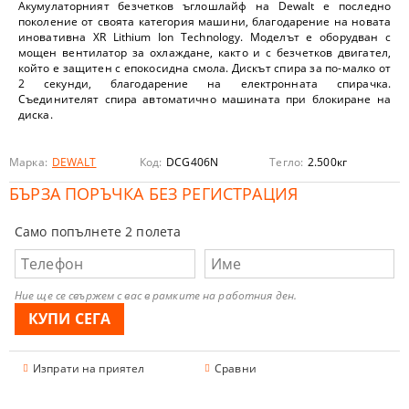
Акумулаторният безчетков ъглошлайф на Dewalt е последно
поколение от своята категория машини, благодарение на новата
иновативна XR Lithium Ion Technology. Моделът е оборудван с
мощен вентилатор за охлаждане, както и с безчетков двигател,
който е защитен с епокосидна смола. Дискът спира за по-малко от
2 секунди, благодарение на електронната спирачка.
Съединителят спира автоматично машината при блокиране на
диска.
Марка:
DEWALT
Код:
DCG406N
Тегло:
2.500
кг
БЪРЗА ПОРЪЧКА БЕЗ РЕГИСТРАЦИЯ
Само попълнете 2 полета
Ние ще се свържем с вас в рамките на работния ден.
Изпрати на приятел
Сравни