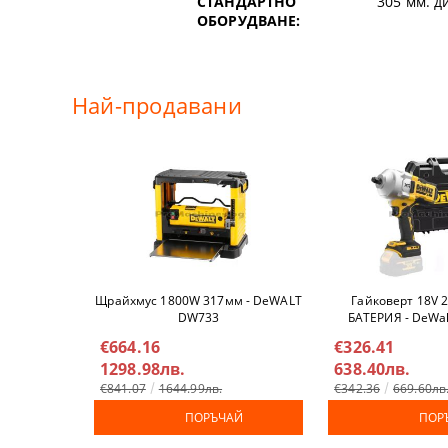
СТАНДАРТНО
305 мм. д
ОБОРУДВАНЕ:
ЕЛЕКТРИЧЕ
РЪЧНИ РЕН
ДРУГИ КАБ
РЪЧНИ ТАК
Най-продавани
СВРЕДЛА
СМЕСИТЕЛ
СТОЙКИ И 
СТОЙКИ
Щрайхмус 1800W 317мм - DeWALT
Гайковерт 18V 
СТЯГИ
DW733
БАТЕРИЯ - DeWa
€664.16
€326.41
ТРИОНИ
1298.98лв.
638.40лв.
€841.07
1644.99лв.
€342.36
669.60лв
ЧУКОВЕ
ПОРЪЧАЙ
ПОР
ШИЛА И СЕ