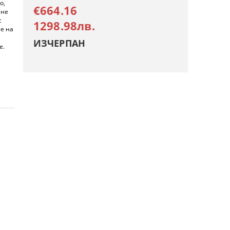
о,
€664.16
ане
с
1298.98лв.
те на
ИЗЧЕРПАН
е.