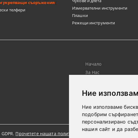
Чукове и длета
и укрепващи съоръжения
Измервателни инструменти
ески телфери
Плашки
Режещи инструменти
Начало
За Нас
Търсене
Лични Данни
Ние използвам
Ние използваме бискв
подобрим сърфирането
персонализирано съд
нашия сайт и да разб
 GDPR.
Прочетете нашата политика