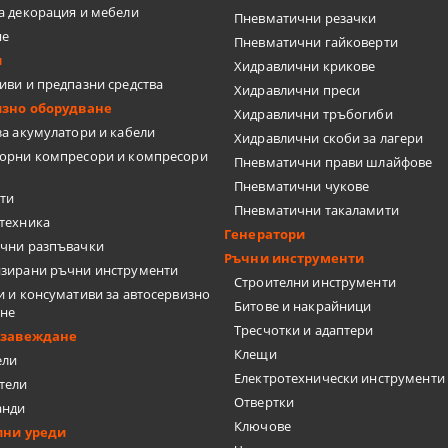
а декорация и мебели
Пневматични резачки
не
Пневматични гайковерти
и
Хидравлични крикове
иви и предпазни средства
Хидравлични преси
изно оборудване
Хидравлични тръбогиби
за акумулатори и кабели
Хидравлични скоби за лагери
орни компресори и компресори
Пневматични прави шлайфове
Пневматични чукове
ти
Пневматични такаламити
техника
Генератори
чни разпъвачки
Ръчни инструменти
зирани ръчни инструменти
Строителни инструменти
и и консумативи за автосервизно
Битове и накрайници
ане
Тресчотки и адаптери
бзавеждане
Клещи
ели
Електротехнически инструменти
тели
Отвертки
анди
Ключове
лни уреди