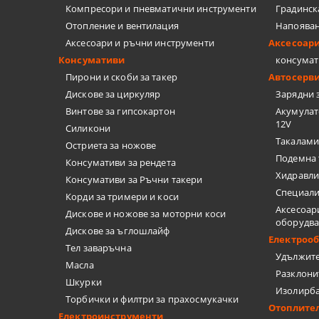
Компресори и пневматични инструменти
Градинск
Отопление и вентилация
Напоява
Аксесоари и ръчни инструменти
Аксесоар
Консумативи
консумат
Пирони и скоби за такер
Автосерв
Дискове за циркуляр
Зарядни 
Винтове за гипсокартон
Акумулат
12V
Силикони
Такалами
Остриета за ножове
Подемна 
Консумативи за рендета
Хидравли
Консумативи за Ръчни такери
Специали
Корди за тримери и коси
Аксесоар
Дискове и ножове за моторни коси
оборудв
Дискове за ъглошлайф
Електроо
Тел заваръчна
Удължит
Масла
Разклони
Шкурки
Изолирб
Торбички и филтри за прахосмукачки
Отоплите
Електроинструменти