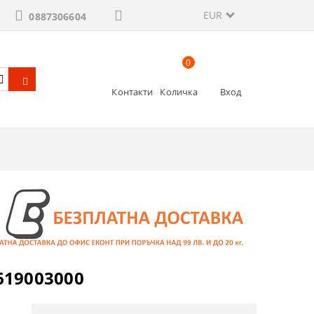
EUR
0887306604
0
Контакти
Количка
Вход
619003000