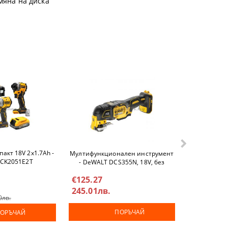
смяна на диска
акт 18V 2х1.7Ah -
Батерия 18.
Мултифункционален инструмент
DCK2051E2T
DEW
- DeWALT DCS355N, 18V, без
батерии и зарядно у-во
€65.95
€125.27
128.99лв
245.01лв.
0лв.
€92.03
180
ПОРЪЧАЙ
ОРЪЧАЙ