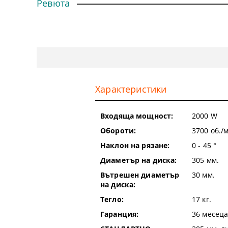
Ревюта
АКУМУЛАТО
РЕНДЕТА
МОТОФРЕЗ
КЛЕЩИ
КОНСУМАТИ
РАДИО И B
ПИСТОЛЕТИ
МОТОРНИ С
МАЛАМАШ
КОНСУМАТИ
ФЕНЕРИ
ПОЛИРАЩИ
ГРАДИНСКИ
МАРКЕРИ, 
КОРДИ ЗА 
АКУМУЛАТ
МУЛТИФУН
ЛОЗАРСКИ
МУЛТИИНС
ДИСКОВЕ И
Характеристики
АКУМУЛАТ
ПИСТОЛЕТИ
НОЖИЦИ ЗА
МАСТАРИ
ДИСКОВЕ З
Входяща мощност:
2000
W
ДРУГИ АКУ
СТРОИТЕЛН
НОЖИЦИ ЗА
НИВЕЛИРИ
ТЕЛ ЗАВАР
Обороти:
3700
об./
Наклон на рязане:
0 - 45
°
БАНЦИГ М
КЛОНОТРО
НОЖИЦИ
МАСЛА
Диаметър на диска:
305
мм.
ЩРАЙХМУС
ЛОПАТИ И 
НОЖОВЕ И 
ШКУРКИ
Вътрешен диаметър
30
мм.
на диска:
НОЖИЦИ ЗА
ДРУГИ ГРА
ОТВЕРТКИ
ТОРБИЧКИ 
Тегло:
17
кг.
Гаранция:
36 месеца
ПОЯЛНИЦИ
РОЛЕТКИ И