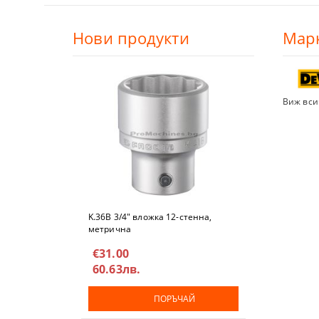
ШПАКЛИ
Нови продукти
Мар
ЗАВАРЪЧН
ОЧИЛА, МИ
Виж вси
РЪЧНИ ПОМ
ШУБЛЕР, ЪГ
ПИСТОЛЕТИ
K.36B 3/4" вложкa 12-стeннa,
ШАБЛОНИ
метричнa
€31.00
АКСЕСОАРИ
60.63лв.
БОРКОРОНИ
ПОРЪЧАЙ