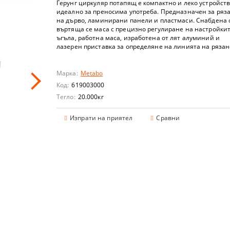
РНИ ПЕРФОРАТОРИ
ВОДА
ИВЕЛИРИ
РКАЧКИ
Герунг циркуляр потапящ е компактно и леко устройств
идеално за преносима употреба. Предназначен за ряз
на дърво, ламинирани панели и пластмаси. Снабдена 
РНИ ПРОБОДНИ ТРИОНИ
РИ
НИ ПОМПИ
ОЛЕТКИ
И
въртяща се маса с прецизно регулиране на настройки
ъгъла, работна маса, изработена от лят алуминий и
лазерен приставка за определяне на линията на рязан
ОРНИ ЪГЛОШЛАЙФИ
 ЗА ГОРЕЩ ВЪЗДУХ
И ВОДНИ ПОМПИ
РИ
 ЗАРЯДНИ УСТРОЙСТВА
 ТРИОНИ
СИСТЕМИ
 ТЕХНИКА
АГЕРИ I ШАРНИРИ I ПРУЖИНИ
РИ
Марка:
Metabo
Код:
619003000
И
ЙКИ
АН ЗА ДВИГАТЕЛ I ДОЗЕР
ЧНИ ИНСТРУМЕНТИ
Тегло:
20.000
кг
Изпрати на приятел
Сравни
ОРНИ ОСЦИЛИРАЩИ МАШИНИ
И
И
 ТЕЛФЕРИ
А ИНСТРУМЕНТИ I ЛЕЖАНКИ I СТОЛОВЕ
СКОБИ ЗА ТАКЕР
ОРНИ ШЛАЙФМАШИНИ
НИ МАШИНИ
И
ВИ СТЪЛБИ
СТРОЙСТВА
ЮЧОВЕ
А ЦИРКУЛЯР
РНИ ТАКЕРИ
ФИ
 МОТОРНИ КОСИ
ЛИЧКИ
И ЗА ГУМИ
ЮЧОВЕ КОМПЛЕКТИ
А ГИПСОКАРТОН
РНИ ПИСТОЛЕТИ ЗА СИЛИКОН
КАЧКИ
РАЧИ И ВЪЗДУХОДУВКИ
И КОМПЛЕКТИ
ОРНИ ПРАХОСМУКАЧКИ
 ПРЪСКАЧКИ
И - TORX
ЗА НОЖОВЕ