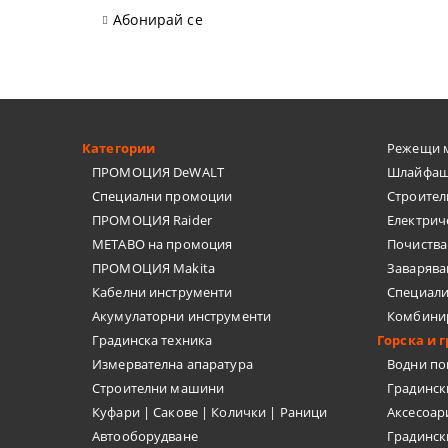
ТЕЛЕНИ ЧЕ
Абонирай се
НИТАЧКИ
МЕНГЕМЕТА
ПАТРОННИ
Категории
Режещи 
ПРОМОЦИЯ DeWALT
Шлайфащ
ДРУГИ
Специални промоции
Строител
ПРОМОЦИЯ Raider
Електрич
БРАДВИ
METABO на промоция
Почиства
ПРОМОЦИЯ Makita
Заварява
КАТИНАРИ
Кабелни инструменти
Специал
Акумулаторни инструменти
Комбини
МАШИНИ З
Градинска техника
Горска и 
Измервателна апаратура
Водни п
Строителни машини
Градинс
Куфари | Сакове | Колички | Раници
Аксесоар
Автооборудване
Градинск