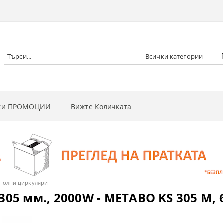
чки ПРОМОЦИИ
Вижте Количката
РНИ ВИНТОВЕРТИ
РНИ ГАЙКОВЕРТИ
НИ
РНИ ОТВЕРТКИ
И
 ДЪРВА
столни циркуляри
305 мм., 2000W - METABO KS 305 M, 
РНИ ЦИРКУЛЯРИ
И
 ТРЕВА