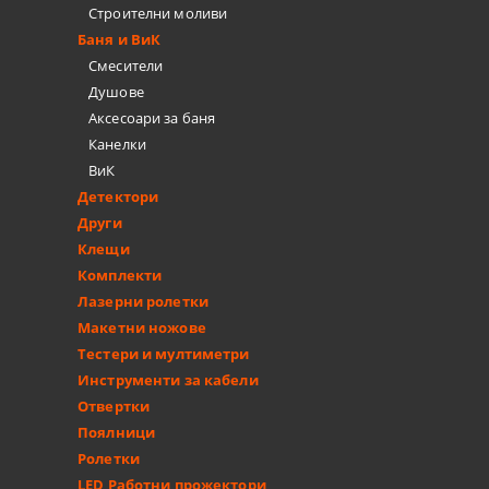
Строителни моливи
Баня и ВиК
Смесители
Душове
Аксесоари за баня
Канелки
ВиК
Детектори
Други
Клещи
Комплекти
Лазерни ролетки
Макетни ножове
Тестери и мултиметри
Инструменти за кабели
Отвертки
Поялници
Ролетки
LED Работни прожектори