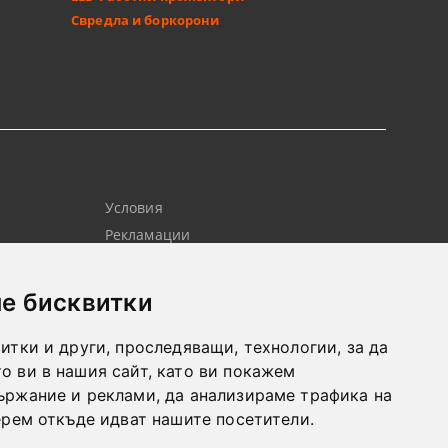
Свредла и боркорони
Условия
Рекламации
Контакт
Новини
е бисквитки
итки и други, проследяващи, технологии, за да
 ви в нашия сайт, като ви покажем
ържание и реклами, да анализираме трафика на
ерем откъде идват нашите посетители.
Моите лични данни