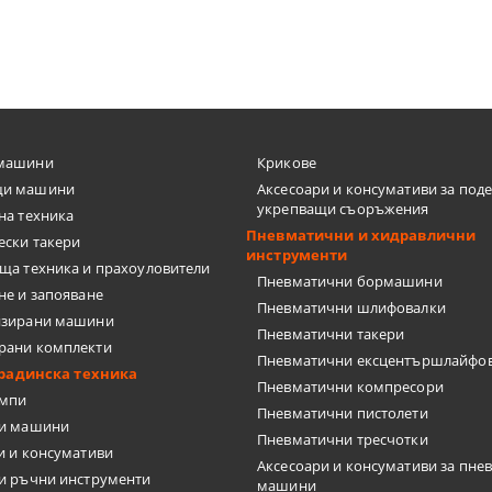
ТКИ
ЦИ
машини
Крикове
и машини
Аксесоари и консумативи за под
укрепващи съоръжения
на техника
Пневматични и хидравлични
ески такери
инструменти
ща техника и прахоуловители
Пневматични бормашини
не и запояване
Пневматични шлифовалки
изирани машини
Пневматични такери
рани комплекти
А ПЛОЧКИ
Пневматични ексцентършлайфо
градинска техника
Пневматични компресори
омпи
Пневматични пистолети
ки машини
Пневматични тресчотки
и и консумативи
Аксесоари и консумативи за пне
и ръчни инструменти
машини