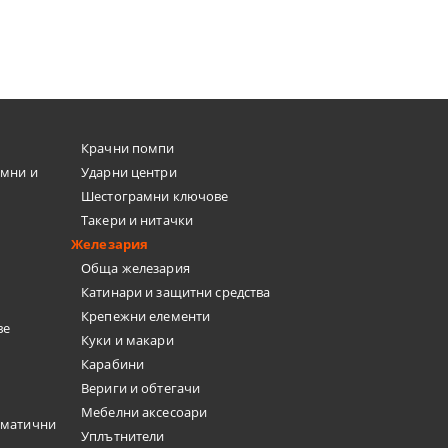
Крачни помпи
емни и
Ударни центри
Шестограмни ключове
Такери и нитачки
Железария
Обща железария
Катинари и защитни средства
Крепежни елементи
ве
Куки и макари
Карабини
Вериги и обтегачи
Мебелни аксесоари
вматични
Уплътнители