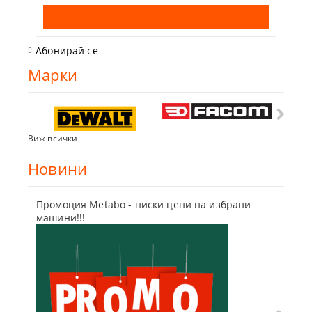
Абонирай се
Марки
Виж всички
Новини
Промоция Metabo - ниски цени на избрани
Бъди г
машини!!!
отсъпк
10 Мар