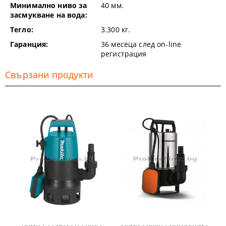
Минимално ниво за
40
мм.
засмукване на вода:
Тегло:
3.300
кг.
Гаранция:
36 месеца след on-line
регистрация
Свързани продукти
Помпа за мръсна вода
Помпа водна потопяема