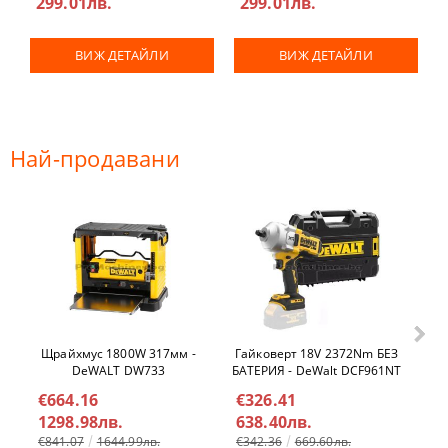
299.01лв.
299.01лв.
ВИЖ ДЕТАЙЛИ
ВИЖ ДЕТАЙЛИ
Най-продавани
Щрайхмус 1800W 317мм -
Гайковерт 18V 2372Nm БЕЗ
Ел
DeWALT DW733
БАТЕРИЯ - DeWalt DCF961NT
€664.16
€326.41
€
1298.98лв.
638.40лв.
4
€841.07
1644.99лв.
€342.36
669.60лв.