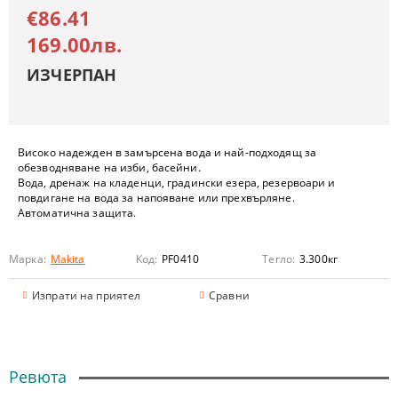
€86.41
169.00лв.
ИЗЧЕРПАН
Високо надежден в замърсена вода и най-подходящ за
обезводняване на изби, басейни.
Вода, дренаж на кладенци, градински езера, резервоари и
повдигане на вода за напояване или прехвърляне.
Автоматична защита.
Марка:
Makita
Код:
PF0410
Тегло:
3.300
кг
Изпрати на приятел
Сравни
Ревюта