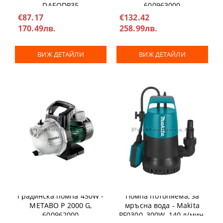
DAEQDP35
600963000
€87.17
€132.42
170.49лв.
258.99лв.
ВИЖ ДЕТАЙЛИ
ВИЖ ДЕТАЙЛИ
Градинска помпа 450W -
Помпа потопяема, за
METABO P 2000 G,
мръсна вода - Makita
600962000
PF0300, 300W, 140 л/мин.