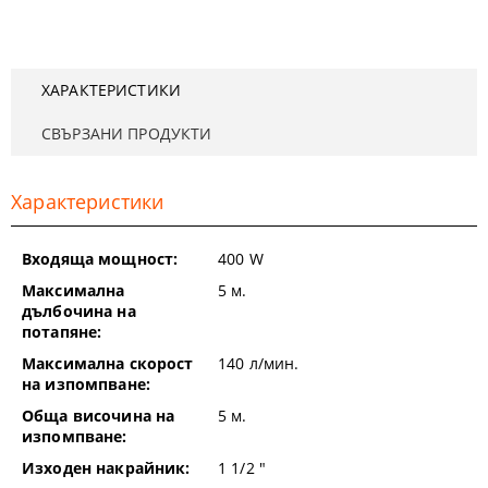
ХАРАКТЕРИСТИКИ
СВЪРЗАНИ ПРОДУКТИ
Характеристики
Входяща мощност:
400
W
Максимална
5
м.
дълбочина на
потапяне:
Максимална скорост
140
л/мин.
на изпомпване:
Обща височина на
5
м.
изпомпване:
Изходен накрайник:
1 1/2
"