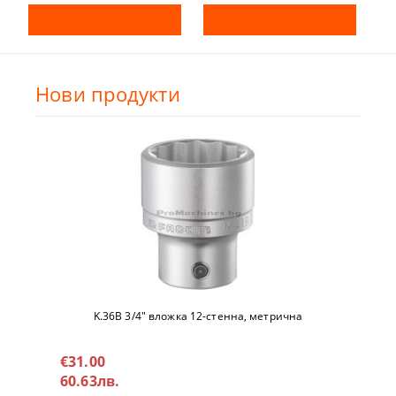
Нови продукти
K.36B 3/4" вложкa 12-стeннa, метричнa
€31.00
60.63лв.