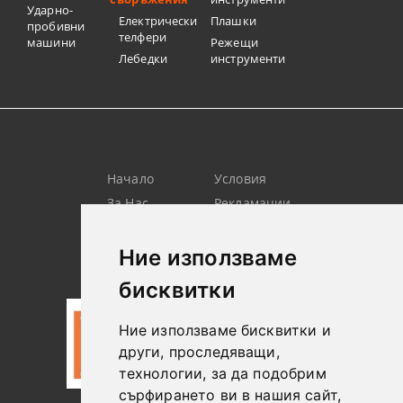
Ударно-
Електрически
Плашки
пробивни
телфери
машини
Режещи
Лебедки
инструменти
Начало
Условия
За Нас
Рекламации
Търсене
Контакт
Лични
Новини
Ние използваме
Данни
бисквитки
Ние използваме бисквитки и
други, проследяващи,
технологии, за да подобрим
сърфирането ви в нашия сайт,