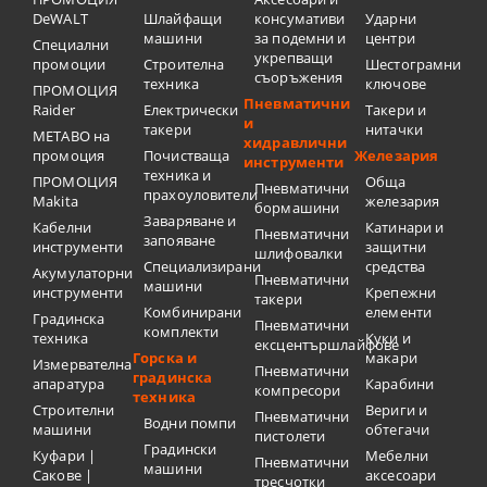
DeWALT
Шлайфащи
консумативи
Ударни
машини
за подемни и
центри
Специални
укрепващи
промоции
Строителна
Шестограмни
съоръжения
техника
ключове
ПРОМОЦИЯ
Пневматични
Raider
Електрически
Такери и
и
такери
нитачки
METABO на
хидравлични
промоция
Почистваща
Железария
инструменти
техника и
ПРОМОЦИЯ
Обща
Пневматични
прахоуловители
Makita
железария
бормашини
Заваряване и
Кабелни
Катинари и
Пневматични
запояване
инструменти
защитни
шлифовалки
Специализирани
средства
Акумулаторни
Пневматични
машини
инструменти
Крепежни
такери
Комбинирани
елементи
Градинска
Пневматични
комплекти
техника
Куки и
ексцентършлайфове
Горска и
макари
Измервателна
Пневматични
градинска
апаратура
Карабини
компресори
техника
Строителни
Вериги и
Пневматични
Водни помпи
машини
обтегачи
пистолети
Градински
Куфари |
Мебелни
Пневматични
машини
Сакове |
аксесоари
тресчотки