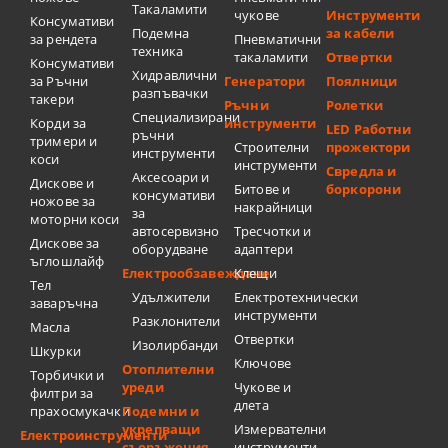
Такаламити
чукове
Инструменти
Консумативи
Подемна
за кабели
за рендета
Пневматични
техника
такаламити
Отвертки
Консумативи
Хидравлични
за Ръчни
Генератори
Поялници
разпъвачки
такери
Ръчни
Ролетки
Специализирани
Корди за
инструменти
LED Работни
ръчни
тримери и
Строителни
прожектори
инструменти
коси
инструменти
Свредла и
Аксесоари и
Дискове и
Битове и
боркорони
консумативи
ножове за
накрайници
за
моторни коси
автосервизно
Тресчотки и
Дискове за
оборудване
адаптери
ъглошлайф
Електрообзавеждане
Клещи
Тел
Удължители
Електротехнически
заваръчна
инструменти
Разклонители
Масла
Отвертки
Изолирбанди
Шкурки
Ключове
Отоплителни
Торбички и
уреди
Чукове и
филтри за
длета
прахосмукачки
Подемни и
укрепващи
Измервателни
Електроинструменти
съоръжения
инструменти