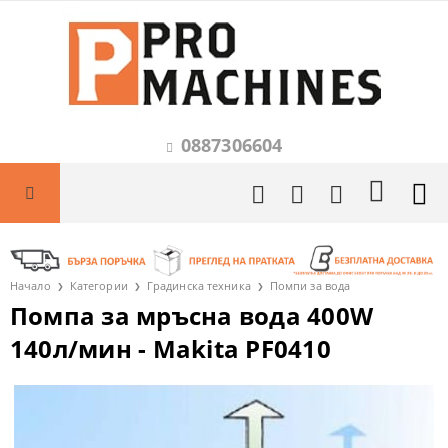
0887306604
Начало
Категории
Градинска техника
Помпи за вода
Помпа за мръсна вода 400W
140л/мин - Makita PF0410