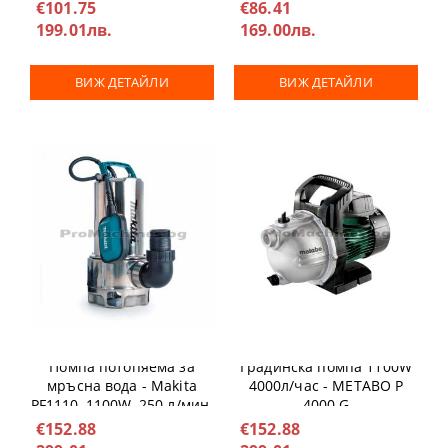
€101.75
€86.41
199.01лв.
169.00лв.
ВИЖ ДЕТАЙЛИ
ВИЖ ДЕТАЙЛИ
Помпа потопяема за
Градинска помпа 1100W
мръсна вода - Makita
4000л/час - METABO P
PF1110, 1100W, 250 л/мин.
4000 G
€152.88
€152.88