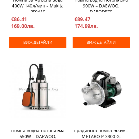
400W 140л/мин - Makita
900W – DAEWOO,
PF0410
DAEQDP70
€86.41
€89.47
169.00лв.
174.99лв.
ВИЖ ДЕТАЙЛИ
ВИЖ ДЕТАЙЛИ
Помпа водна потопяема
Градинска помпа 900W -
550W – DAEWOO,
METABO P 3300 G,