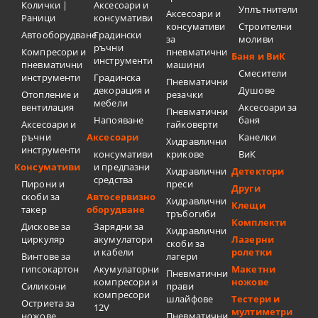
Колички |
Аксесоари и
Уплътнители
Аксесоари и
Раници
консумативи
консумативи
Строителни
Автооборудване
Градински
за
моливи
ръчни
Компресори и
пневматични
Баня и ВиК
инструменти
пневматични
машини
Смесители
инструменти
Градинска
Пневматични
декорация и
Душове
Отопление и
резачки
мебели
вентилация
Аксесоари за
Пневматични
Напояване
баня
Аксесоари и
гайковерти
ръчни
Аксесоари
Канелки
Хидравлични
инструменти
консумативи
крикове
ВиК
Консумативи
и предпазни
Хидравлични
Детектори
средства
Пирони и
преси
Други
скоби за
Автосервизно
Хидравлични
Клещи
такер
оборудване
тръбогиби
Комплекти
Дискове за
Зарядни за
Хидравлични
циркуляр
акумулатори
Лазерни
скоби за
и кабели
ролетки
Винтове за
лагери
гипсокартон
Акумулаторни
Макетни
Пневматични
компресори и
ножове
Силикони
прави
компресори
шлайфове
Тестери и
Остриета за
12V
мултиметри
ножове
Пневматични